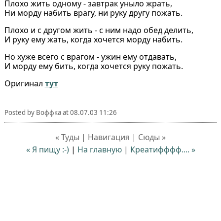
Плохо жить одному - завтрак уныло жрать,
Ни морду набить врагу, ни руку другу пожать.
Плохо и с другом жить - с ним надо обед делить,
И руку ему жать, когда хочется морду набить.
Но хуже всего с врагом - ужин ему отдавать,
И морду ему бить, когда хочется руку пожать.
Оригинал
тут
Posted by
Воффка
at
08.07.03 11:26
« Туды | Навигация | Сюды »
« Я пищу :-)
|
На главную
|
Креатифффф.... »