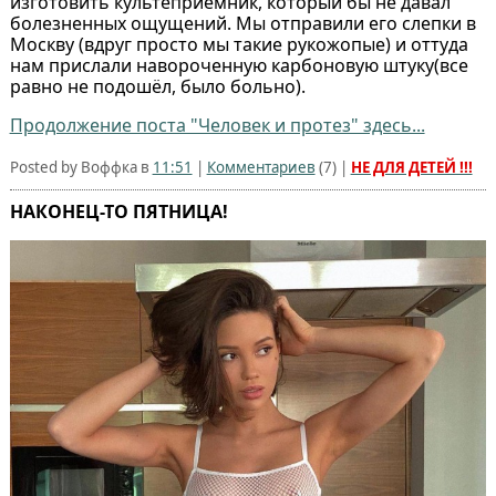
изготовить культеприемник, который бы не давал
болезненных ощущений. Мы отправили его слепки в
Москву (вдруг просто мы такие рукожопые) и оттуда
нам прислали навороченную карбоновую штуку(все
равно не подошёл, было больно).
Продолжение поста "Человек и протез" здесь...
Posted by Воффка в
11:51
|
Комментариев
(
7
) |
НЕ ДЛЯ ДЕТЕЙ !!!
НАКОНЕЦ-ТО ПЯТНИЦА!