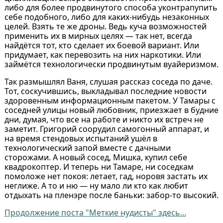
либо для более продвинутого способа уконтрапупить
себе подобного, либо для каких-нибудь незаконных
целей. Взять те же дроны. Ведь куча возможностей
применить их в мирных целях — так нет, всегда
найдётся тот, кто сделает их боевой вариант. Или
придумает, как перевозить на них наркотики. Или
займётся технологически продвинутым вуайеризмом.
Так размышлял Ваня, слушая рассказ соседа по даче.
Тот, соскучившись, выкладывал последние новости
здоровенным информационным пакетом. У Тамары с
соседней улицы новый любовник, приезжает в будние
дни, думая, что все на работе и никто их встреч не
заметит. Григорий соорудил самогонный аппарат, и
на время стендовых испытаний ушёл в
технологический запой вместе с дачными
сторожами. А новый сосед, Мишка, купил себе
квадрокоптер. И теперь ни Тамаре, ни соседкам
помоложе нет покоя: летает, гад, норовя застать их
неглиже. А то и ню — ну мало ли кто как любит
отдыхать на пленэре после баньки: забор-то высокий.
Продолжение поста "Меткие нудисты" здесь...