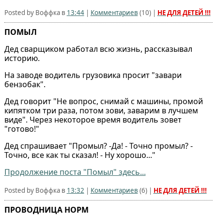
Posted by Воффка в
13:44
|
Комментариев
(
10
) |
НЕ ДЛЯ ДЕТЕЙ !!!
ПОМЫЛ
Дед сварщиком работал всю жизнь, рассказывал
историю.
На заводе водитель грузовика просит "завари
бензобак".
Дед говорит "Не вопрос, снимай с машины, промой
кипятком три раза, потом зови, заварим в лучшем
виде". Через некоторое время водитель зовет
"готово!"
Дед спрашивает "Промыл? -Да! - Точно промыл? -
Точно, все как ты сказал! - Ну хорошо..."
Продолжение поста "Помыл" здесь...
Posted by Воффка в
13:32
|
Комментариев
(
6
) |
НЕ ДЛЯ ДЕТЕЙ !!!
ПРОВОДНИЦА НОРМ