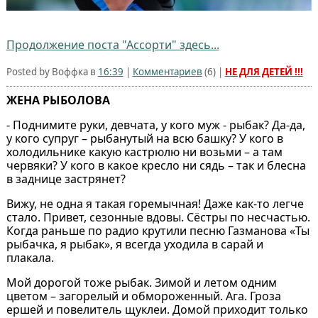
Продолжение поста "Ассорти" здесь...
Posted by Воффка в
16:39
|
Комментариев
(
6
) |
НЕ ДЛЯ ДЕТЕЙ !!!
ЖЕНА РЫБОЛОВА
- Поднимите руки, девчата, у кого муж - рыбак? Да-да,
у кого супруг – рыбанутый на всю башку? У кого в
холодильнике какую кастрюлю ни возьми – а там
червяки? У кого в какое кресло ни сядь – так и блесна
в заднице застрянет?
Вижу, не одна я такая горемычная! Даже как-то легче
стало. Привет, сезонные вдовы. Сёстры по несчастью.
Когда раньше по радио крутили песню Газманова «Ты
рыбачка, я рыбак», я всегда уходила в сарай и
плакала.
Мой дорогой тоже рыбак. Зимой и летом одним
цветом – загорелый и обмороженный. Ага. Гроза
ершей и повелитель щуклеи. Домой приходит только