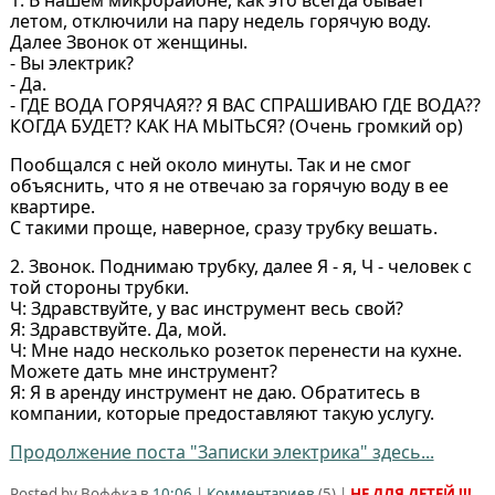
1. В нашем микрорайоне, как это всегда бывает
летом, отключили на пару недель горячую воду.
Далее Звонок от женщины.
- Вы электрик?
- Да.
- ГДЕ ВОДА ГОРЯЧАЯ?? Я ВАС СПРАШИВАЮ ГДЕ ВОДА??
КОГДА БУДЕТ? КАК НА МЫТЬСЯ? (Очень громкий ор)
Пообщался с ней около минуты. Так и не смог
объяснить, что я не отвечаю за горячую воду в ее
квартире.
С такими проще, наверное, сразу трубку вешать.
2. Звонок. Поднимаю трубку, далее Я - я, Ч - человек с
той стороны трубки.
Ч: Здравствуйте, у вас инструмент весь свой?
Я: Здравствуйте. Да, мой.
Ч: Мне надо несколько розеток перенести на кухне.
Можете дать мне инструмент?
Я: Я в аренду инструмент не даю. Обратитесь в
компании, которые предоставляют такую услугу.
Продолжение поста "Записки электрика" здесь...
Posted by Воффка в
10:06
|
Комментариев
(
5
) |
НЕ ДЛЯ ДЕТЕЙ !!!