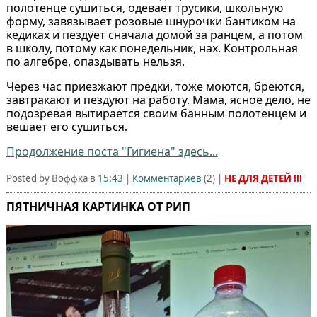
полотенце сушиться, одевает трусики, школьную
форму, завязывает розовые шнурочки бантиком на
кедиках и пездует сначала домой за ранцем, а потом
в школу, потому как понедельник, нах. Контрольная
по алгебре, опаздывать нельзя.
Через час приезжают предки, тоже моются, бреются,
завтракают и пездуют на работу. Мама, ясное дело, не
подозревая вытирается своим банным полотенцем и
вешает его сушиться.
Продолжение поста "Гигиена" здесь...
Posted by Воффка в
15:43
|
Комментариев
(
2
) |
НЕ ДЛЯ ДЕТЕЙ !!!
ПЯТНИЧНАЯ КАРТИНКА ОТ РИП