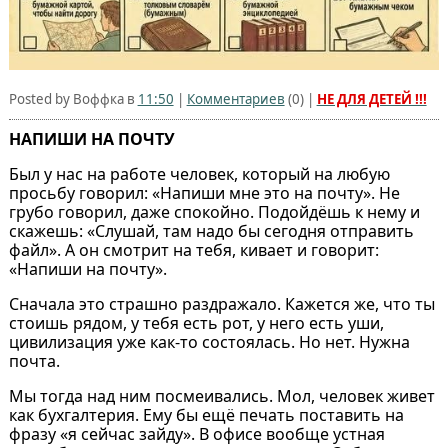
Posted by Воффка в
11:50
|
Комментариев
(
0
) |
НЕ ДЛЯ ДЕТЕЙ !!!
НАПИШИ НА ПОЧТУ
Был у нас на работе человек, который на любую
просьбу говорил: «Напиши мне это на почту». Не
грубо говорил, даже спокойно. Подойдёшь к нему и
скажешь: «Слушай, там надо бы сегодня отправить
файл». А он смотрит на тебя, кивает и говорит:
«Напиши на почту».
Сначала это страшно раздражало. Кажется же, что ты
стоишь рядом, у тебя есть рот, у него есть уши,
цивилизация уже как-то состоялась. Но нет. Нужна
почта.
Мы тогда над ним посмеивались. Мол, человек живет
как бухгалтерия. Ему бы ещё печать поставить на
фразу «я сейчас зайду». В офисе вообще устная