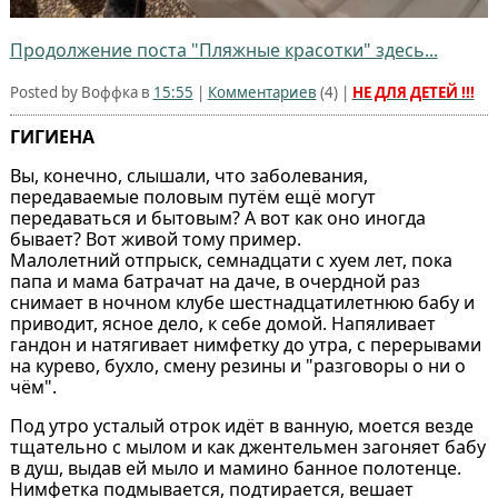
Продолжение поста "Пляжные красотки" здесь...
Posted by Воффка в
15:55
|
Комментариев
(
4
) |
НЕ ДЛЯ ДЕТЕЙ !!!
ГИГИЕНА
Вы, конечно, слышали, что заболевания,
передаваемые половым путём ещё могут
передаваться и бытовым? А вот как оно иногда
бывает? Вот живой тому пример.
Малолетний отпрыск, семнадцати с хуем лет, пока
папа и мама батрачат на даче, в очердной раз
снимает в ночном клубе шестнадцатилетнюю бабу и
приводит, ясное дело, к себе домой. Напяливает
гандон и натягивает нимфетку до утра, с перерывами
на курево, бухло, смену резины и "разговоры о ни о
чём".
Под утро усталый отрок идёт в ванную, моется везде
тщательно с мылом и как джентельмен загоняет бабу
в душ, выдав ей мыло и мамино банное полотенце.
Нимфетка подмывается, подтирается, вешает