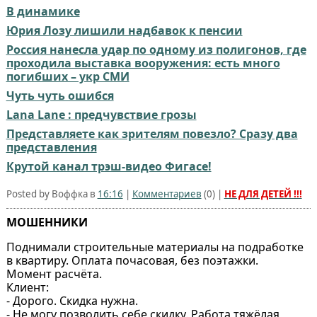
В динамике
Юрия Лозу лишили надбавок к пенсии
Россия нанесла удар по одному из полигонов, где
проходила выставка вооружения: есть много
погибших – укр СМИ
Чуть чуть ошибся
Lana Lane : предчувствие грозы
Представляете как зрителям повезло? Сразу два
представления
Крутой канал трэш-видео Фигасе!
Posted by Воффка в
16:16
|
Комментариев
(
0
) |
НЕ ДЛЯ ДЕТЕЙ !!!
МОШЕННИКИ
Поднимали строительные материалы на подработке
в квартиру. Оплата почасовая, без поэтажки.
Момент расчёта.
Клиент:
- Дорого. Скидка нужна.
- Не могу позволить себе скидку. Работа тяжёлая,