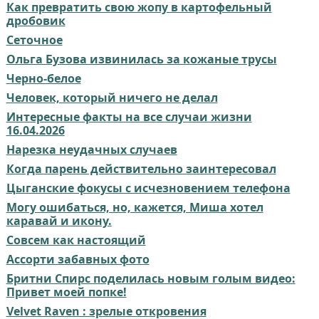
Как превратить свою жопу в картофельный
дробовик
Сеточное
Ольга Бузова извинилась за кожаные трусы
Черно-белое
Человек, который ничего не делал
Интересные факты на все случаи жизни
16.04.2026
Нарезка неудачных случаев
Когда парень действительно заинтересовал⁠⁠
Цыганские фокусы с исчезновением телефона
Могу ошибаться, но, кажется, Миша хотел
каравай и икону.
Совсем как настоящий⁠⁠
Ассорти забавных фото
Бритни Спирс поделилась новым голым видео:
Привет моей попке!
Velvet Raven : зрелые откровения