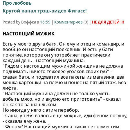
Про любовь
Крутой канал трэш-видео Фигасе!
Posted by Воффка в
16:59
|
Комментариев
(
0
) |
НЕ ДЛЯ ДЕТЕЙ !!!
НАСТОЯЩИЙ МУЖИК
Есть у моего друга батя. Он ему и отец и командир, и
вообще он настоящий полковник. И есть у бати
понятие, которое он употребляет практически
каждый день - настоящий мужчина.
"Рядом с настоящим мужчиной женщина не должна
поднимать ничего тяжелее уголков своих губ" -
сказал батя, и подхватил все пакеты из магазина, два
мешка картошки на плечо и понес на пятый этаж. Без
лифта.
"Настоящий мужчина должен не только уметь
добыть мясо, но и вкусно его приготовить" - сказал
он как-то за шашлыком.
Но иногда у него с этим перебор.
- Саша, у тебя волосы ещё мокрые, иди феном посушу,
- сказала ему жена.
- Феном? Настоящий мужчина никак не совместим