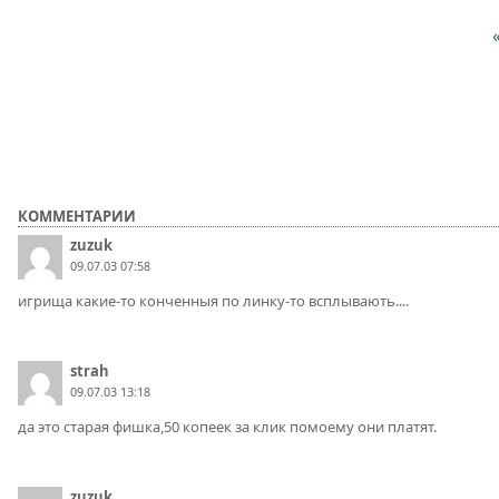
КОММЕНТАРИИ
zuzuk
09.07.03 07:58
игрища какие-то конченныя по линку-то всплывають....
strah
09.07.03 13:18
да это старая фишка,50 копеек за клик помоему они платят.
zuzuk