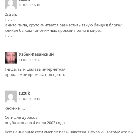
10.07.03 16:10
2strah:
гыы...
и енто, типа, круто считается разместить такую байду в блоге?
кликал бы сам - анонимных проксей полно в мире...
гыы
Узбек-Казанский
11.07.03 19:06
Гнида, ты и шалава интернетная,
продал мое время за пол цента.
zuzuk
12.07.03 10:15
хе-хе-хе......
Сети для дураков
опубликовано 4 июля 2003 года
Все! Баннерные сети умерли раз и навсегда. Почему? Потому что 