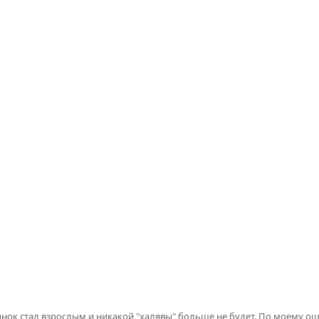
рынок стал взрослым и никакой "халявы" больше не будет. По моему