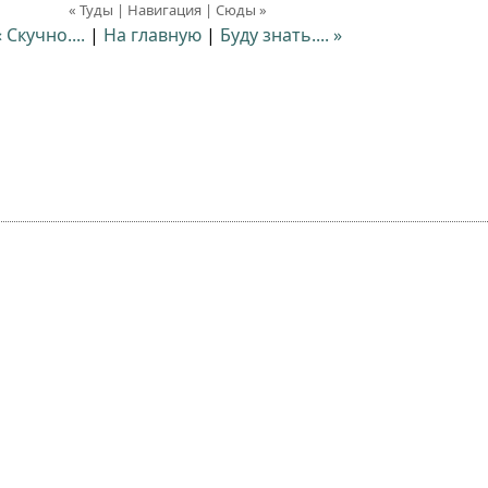
« Туды | Навигация | Сюды »
« Скучно....
|
На главную
|
Буду знать.... »