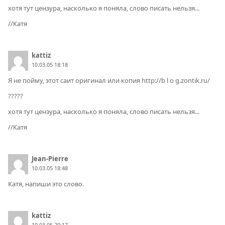
хотя тут цензура, насколько я поняла, слово писать нельзя...
//Катя
kattiz
10.03.05 18:18
Я не пойму, этот саит оригинал или копия http://b l o g.zontik.ru/
?????
хотя тут цензура, насколько я поняла, слово писать нельзя...
//Катя
Jean-Pierre
10.03.05 18:48
Катя, напиши это слово.
kattiz
10.03.05 20:17