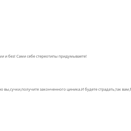
ами и без! Сами себе стереотипы придумываете!
о вы,сучки,получите законченного циника.И будете страдать,так вам,