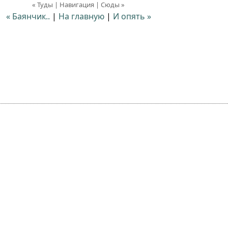
« Туды | Навигация | Сюды »
« Баянчик..
|
На главную
|
И опять »