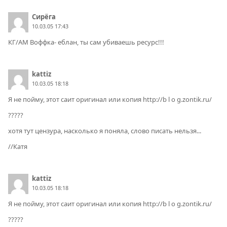
Сирёга
10.03.05 17:43
КГ/АМ Воффка- еблан, ты сам убиваешь ресурс!!!
kattiz
10.03.05 18:18
Я не пойму, этот саит оригинал или копия http://b l o g.zontik.ru/
?????
хотя тут цензура, насколько я поняла, слово писать нельзя...
//Катя
kattiz
10.03.05 18:18
Я не пойму, этот саит оригинал или копия http://b l o g.zontik.ru/
?????