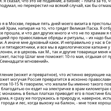
Я сказал, что это не подаяние, а бизнес – плата за то, ч
подумал, но перекрестил на всякий случай, как бы отмах
о я в Москве, первые пять дней моего визита в престоль
й Храм, напирая на то, что грядет Великая Пасха. Я от
е прошла, и что дел других много и что не по храмам я 
ацией про православные обряды и ритуалы, – их надо б
. А иначе мне духовный каюк. И неправильно у нас в С
и пятидесятники, и все мы в идеологическом капкане у 
онен, и в церковь как М., так и другие товарищи меня 
ожет, пастор Шлаг мне поможет: 10-го мая, отдыхая от п
 «Семнадцати мгновений».
тление (может и превратное), что истинно верующие н
может могучая Россия превратится в исконно православн
нтов 10-15 % говорили, что желали бы именно такого по
благодатью он ездит на электричке в храм километрах с
с монахинь в белых платках приводит его в поистине бл
з дома, я сразу же погружаюсь в природу и, наверное, и
города и лес, когда выхожу на балкон, - мне тоже хорош