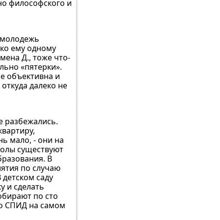
но философского и
а молодежь
ько ему одному
мена Д., тоже что-
ельно «пятерки».
не объективна и
 откуда далеко не
е разбежались.
квартиру,
ь мало, - они на
школы существуют
бразования. В
иятия по случаю
 детском саду
у и сделать
собирают по сто
ого СПИД на самом