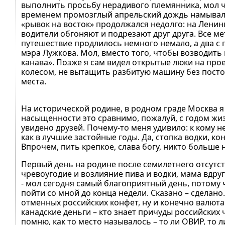
выполнить просьбу нерадивого племянника, мол чег
временем промозглый апрельский дождь намывал 
«рывок на восток» продолжался недолго: на Ленин
водители обгоняют и подрезают друг друга. Все м
путешествие продлилось немного немало, а два с п
мэра Лужкова. Мол, вместо того, чтобы возводить 
канава». Позже я сам видел открытые люки на про
колесом, не вытащить разбитую машину без посто
места.
На исторической родине, в родном граде Москва я 
насыщенности это сравнимо, пожалуй, с годом жиз
увидено друзей. Почему-то меня удивило: к кому н
как в лучшие застойные годы. Да, стопка водки, к
Впрочем, пить крепкое, слава богу, никто больше
Первый день на родине после семилетнего отсутс
чревоугодие и возлияние пива и водки, мама вдруг
- мол сегодня самый благоприятный день, потому 
пойти со мной до конца недели. Сказано – сделано
отменных российских конфет, ну и конечно валюта:
канадские деньги – кто знает причуды российских 
помню, как то место называлось – то ли ОВИР, то 