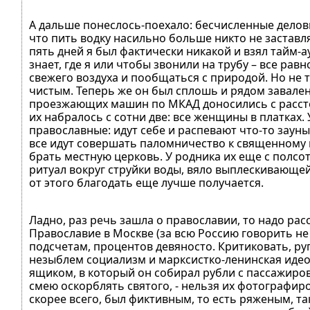
А дальше понеслось-поехало: бесчисленные делов
что пить водку насильно больше никто не заставляе
пять дней я был фактически никакой и взял тайм-
знает, где я или чтобы звонили на трубу – все рав
свежего воздуха и пообщаться с природой. Но не ту
чистым. Теперь же он был сплошь и рядом завале
проезжающих машин по МКАД доносились с расстоя
их набралось с сотни две: все женщины в платках.
православные: идут себе и распевают что-то зауны
все идут совершать паломничество к священному ис
брать местную церковь. У родника их еще с полсо
ритуал вокруг струйки воды, вяло выплескивающейс
от этого благодать еще лучше получается.
Ладно, раз речь зашла о православии, то надо рас
Православие в Москве (за всю Россию говорить не
подсчетам, процентов девяносто. Критиковать, ру
незыблем социализм и марксистко-ленинская идеол
ящиком, в который он собирал рубли с пассажиров 
смею оскорблять святого, - нельзя их фотографиро
скорее всего, был фиктивным, то есть ряженым, так