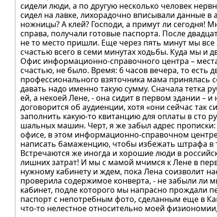
сидели люди, а по другую несколько человек нервно
сидел на лавке, лихорадочно вписывали данные в ан
ножницы? А клей? Господи, а примут ли сегодня! М
справа, получали готовые паспорта. После двадцат
не то место пришли. Еще через пять минут мы все 
счастью всего в семи минутах ходьбы. Куда мы и д
Офис информационно-справочного центра – места
счастью, не было. Время: 6 часов вечера, то есть 
профессионального взяточника мама принялась сов
давать надо именно такую сумму. Сначала тетка ру
ей, а некоей Лене, - она сидит в первом здании – и 
договорится об аудиенции, хотя «они сейчас так си
заполнить какую-то квитанцию для оплаты в сто ру
шальных машин. Черт, я же забыл адрес прописки: н
офисе, в этом информационно-справочном центре. 
написать бамаженцию, чтобы избежать штрафа в т
Встречаются же иногда и хорошие люди в российс
лишних затрат! И мы с мамой мчимся к Лене в пе
нужному кабинету и ждем, пока Лена соизволит на
проверила содержимое конверта, - не забыли ли мы
кабинет, подле которого мы напрасно прождали пе
паспорт с непотребным фото, сделанным еще в Кан
что-то нелестное относительно моей физиономии, -