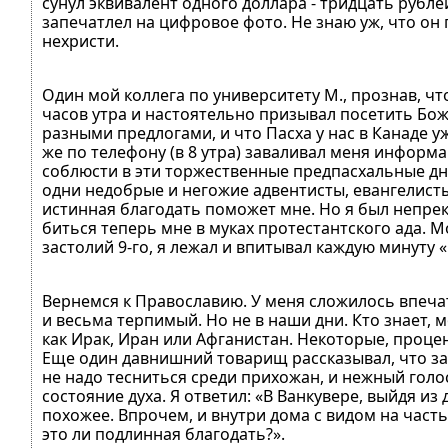
сунул эквивалент одного доллара - тридцать рублей. 
запечатлел на цифровое фото. Не знаю уж, что он 
нехристи.
Один мой коллега по университету М., прознав, чт
часов утра и настоятельно призывал посетить Божи
разными предлогами, и что Пасха у нас в Канаде уж
же по телефону (в 8 утра) заваливал меня информ
соблюсти в эти торжественные предпасхальные дни
одни недобрые и негожие адвентисты, евангелисты 
истинная благодать поможет мне. Но я был непрекл
биться теперь мне в муках протестантского ада. М
застолий 9-го, я лежал и впитывал каждую минуту
Вернемся к Православию. У меня сложилось впеча
и весьма терпимый. Но не в наши дни. Кто знает, 
как Ирак, Иран или Афганистан. Некоторые, проце
Еще один давнишний товарищ рассказывал, что за 
не надо тесниться среди прихожан, и нежный голо
состояние духа. Я ответил: «В Ванкувере, выйдя и
похожее. Впрочем, и внутри дома с видом на часть 
это ли подлинная благодать?».