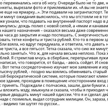
 переминались нога об ногу. Очереди было не то две, не 
кеты, вырезали фото и приклеивали их. «А вы не знаете,
не еще на ярмарку…». Эти подавали на загранпаспорт. Те
и минут ожидания выяснилось, что мы отстояли не в тот 
же узнали, что подавать на внутренний паспорт надо в 
винулись: дождь полил с новой силой, а «ямам и канавам
 нашего назначения – оказался весьма даже современн
два часа до закрытия и надо поспешать. С энергичностью
ать тетке конфеты и триста рублей. Кто-то в первом зд
бли взяла, но вдруг передумала, и ответила, что давать
не триста, а все пятьсот. Тетка сказала, что сию же мину
льно заняты!». Что ж, для начала весьма неплохо. Пока 
блей. Я стремглав мчусь в сбербанк, перепрыгивая лужи
аписал, что говорится, от балды, - авось сойдет. И сно
Вот тетка сосредоточенно изучает мое заявление и изр
ысячу рублей, - поздно мы взялись обменивать старый 
кой бюрократической системе, которые помогают клиен
рвое здание, проходим в помещение «посторонним вход 
с принять. Подождали с полчасика, зашли, дали бумаги.
 вложить мзду, хмыкнула и сказала, чтобы я приходил че
рвые двадцать минут нашей одиссеи. Что я и сделал: де
аде с похмелья, выдал сотрудник милиции. Он, зараза, 
 видимо так шутят по-русски...