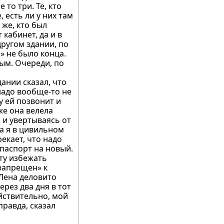
то три. Те, кто
 есть ли у них там
 же, кто был
кабинет, да и в
другом здании, по
» не было конца.
ым. Очереди, по
ании сказал, что
 надо вообще-то не
ту ей позвонит и
же она велела
 и увертываясь от
ва я в цивильном
екает, что надо
паспорт на новый.
ту избежать
запрещен» к
 Лена деловито
рез два дня в тот
йствительно, мой
правда, сказал