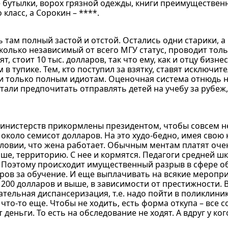
е бутылки, ворох грязной одежды, книги преимуществен
класс, а Сорокин – ****.
рь там полный застой и отстой. Остались одни старики, 
колько независимый от всего МГУ статус, проводит тол
, стоит 10 тыс. долларов, так что ему, как и отцу бизнес
в тупике. Тем, кто поступил за взятку, ставят исключит
сли только полным идиотам. Оценочная система отнюдь 
стали предпочитать отправлять детей на учебу за рубеж,
министерств прикормлены президентом, чтобы совсем н
коло семисот долларов. На это худо-бедно, имея свою 
ловии, что жена работает. Обычным ментам платят очен
ньше, территорию. С нее и кормятся. Педагоги средней 
т. Поэтому происходит имущественный разрыв в сфере о
аров за обучение. И еще выплачивать на всякие меропр
 200 долларов и выше, в зависимости от престижности. В
тельная диспансеризация, т.е. надо пойти в поликлиник
что-то еще. Чтобы не ходить, есть форма откупа – все 
 деньги. То есть на обследование не ходят. А вдруг у к