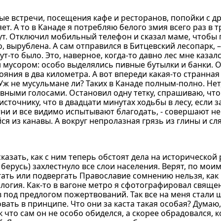
ые встречи, посещения кафе и ресторанов, попойки с д
т. А то в Канаде я потребляю белого змия всего раз в т
аут. Отключил мобильный телефон и сказал маме, чтобы 
но, вырублена. А сам отправился в Битцевский лесопарк, 
т-то было. Это, наверное, когда-то давно лес мне казал
н мусором: особо выделялись пивные бутылки и банки. 
ния в два километра. А вот впереди какая-то странная
 Уж не мусульмане ли? Таких в Канаде полным-полно. Нет
вными голосами. Остановил одну тетку, спрашиваю, что 
точнику, что в двадцати минутах ходьбы в лесу, если з
тни и все видимо испытывают благодать, - совершают н
я из канавы. А вокруг непролазная грязь из глины и сл
сказать, как с ним теперь обстоят дела на исторической 
 берусь) захлестнуло все слои населения. Верят, по мо
гать или подвергать Православие сомнению нельзя, как
огия. Как-то в вагоне метро я сфотографировал священ
под предлогом пожертвований. Так все на меня стали ши
вать в принципе. Что они за каста такая особая? Думаю
 что сам он не особо обиделся, а скорее обрадовался, к