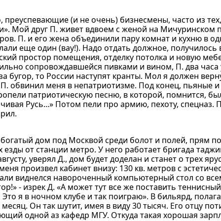
, преуспевающие (и не очень) бизнесмены, часто из тех,
. Мой друг П. живет вдвоем с женой на Мичуринском п
ров. П. и его жена объединили пару комнат и кухню в одн
лали еще один (вау!). Надо отдать должное, получилось
ский простор помещения, отделку потолка и новую меб
ильно сопровождавшейся пивками и вином, П. два часа 
 за бугор, то России наступят кранты. Мол я должен верн
. П. обвинил меня в непатриотизме. Под конец, пьяные и
опели патриотическую песню, в которой, помнится, был
чивая Русь...» Потом пели про армию, пехоту, спецназ. 
орил.
 богатый дом под Москвой среди болот и полей, прям п
 езды от станции метро. У него работает бригада таджи
вгусту, уверял Д., дом будет доделан и станет о трех яру
еня произвел кабинет внизу: 130 кв. метров с эстетиче
али виднелся навороченный компьютерный стол со вс
р!» - изрек Д. «А может тут все же поставить теннисный
 Это я в ночном клубе и так поиграю». В бильярд, полага
месяц. Он так шутит, имея в виду 30 тысяч. Его отцу по
ующий одной аз кафедр МГУ. Откуда такая хорошая зарпл