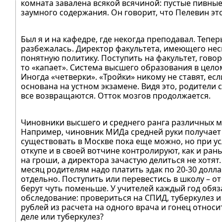
комната завалена всякой всячиной: пустые пивны
заумного содержания. Он говорит, что Пелевин это 
Был я и на кафедре, где некогда преподавал. Тепе
разбежалась. Директор факультета, имеющего нес
понятную политику. Поступить на факультет, говорят
то «капает». Система высшего образования в целом 
Иногда «четверки». «Тройки» никому не ставят, е
основана на устном экзамене. Видя это, родители 
все возвращаются. Отток мозгов продолжается.
Чиновники высшего и среднего ранга различных 
Например, чиновник МИДа средней руки получает о
существовать в Москве пока еще можно, но при ус
откупе и в своей вотчине контролируют, как и ра
на гроши, а директора зачастую делиться не хотя
месяц родителям надо платить эдак по 20-30 долл
отдельно. Поступить или перевестись в школу – от
берут чуть поменьше. У учителей каждый год обяза
обследование: провериться на СПИД, туберкулез и 
рублей из расчета на одного врача и гонец относит
деле или туберкулез?