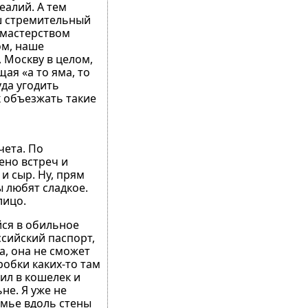
еалий. А тем
ш стремительный
 мастерством
ом, наше
 Москву в целом,
ая «а то яма, то
уда угодить
к объезжать такие
чета. По
ено встреч и
и сыр. Ну, прям
ы любят сладкое.
лицо.
йся в обильное
ссийский паспорт,
а, она не сможет
робки каких-то там
ил в кошелек и
не. Я уже не
камье вдоль стены