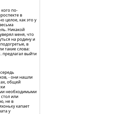
 кого по-
роспекте в
о целое, как это у
 весьма
ель. Никакой
уверял меня, что
уться на родину и
 подогретые, в
и такие слова:
П. предлагал выйти
осередь
ков, - они нашли
сах, общей
ски
еми необходимыми
 стол или
ю, не в
тихоньку капает
ата у