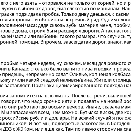
о с него взять – оторвался не только от корней, но и р
лужи в выбоинах дорог, бил слякотью по машинам. На
градке поджидала пробка. Только диву даешься, с каким
етоды хороши – и обочина и встречный ряд. Одним слов
оловиной часа: дядя сквозь зубы материл меня, пробки,
новые дома, строил бы и расширял дороги. А так настоящ
езжей части или выбоины такого размера, что случись т
ронней помощи. Впрочем, завсегдатаи дорог, знают, ка
пробыл четыре недели, ну, скажем, месяц для ровного с
ни в Канаде: столько было выпито пива и водки, провед
е придешь, непременно салат Оливье, копченая колбаса 
оньяку и/или какой сладкой наливки/вина. Жители столиц
 не заставляет. Признаки цивилизированного подхода на
твия запомнится на всю жизнь. После встречи, выливше
 говорит, что надо срочно идти и подавать на новый ро
что они работают до восьми вечера. Иначе, сказала мам
. Мы запасаемся всем, чем можно. Бутылка виски, две ко
 российские рубли и доллары. На всякий случай я полож
чиновников! И вот мы, подогретые алкоголем, в богадель
ли ДЭЗ с ЖЭКом, или еще как. Там по левую сторону на с