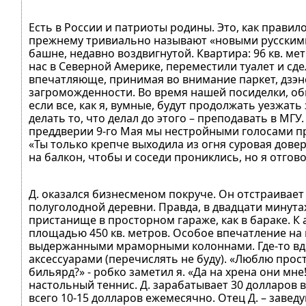
Есть в России и патриоты родины. Это, как правило
прежнему тривиально называют «новыми русскими»
башне, недавно воздвигнутой. Квартира: 96 кв. мет
нас в Северной Америке, переместили туалет и сде
впечатляюще, принимая во внимание паркет, дзэн
загроможденности. Во время нашей посиделки, об
если все, как я, вумные, будут продолжать уезжать
делать то, что делал до этого – преподавать в МГУ
преддверии 9-го Мая мы нестройными голосами пр
«Ты только крепче выходила из огня суровая довер
на балкон, чтобы и соседи прониклись, но я отгов
Д. оказался бизнесменом покруче. Он отстраивает
полуголодной деревни. Правда, в двадцати минутах
пристанище в просторном гараже, как в бараке. К а
площадью 450 кв. метров. Особое впечатление на м
выдержанными мраморными колоннами. Где-то вд
аксессуарами (перечислять не буду). «Люблю просто
бильярд?» - робко заметил я. «Да на хрена они мне!
настольный теннис. Д. зарабатывает 30 долларов в 
всего 10-15 долларов ежемесячно. Отец Д. – завед