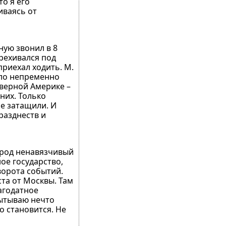
то я его
иваясь от
ную звонил в 8
брехивался под
приехал ходить. М.
ыло непременно
еверной Америке –
них. Только
не затащили. И
разднеств и
арод ненавязчивый
ое государство,
ворота событий.
та от Москвы. Там
агодатное
спытываю нечто
о становится. Не