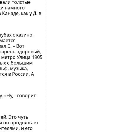
вали толстые
ски намного
Канаде, как у Д. в
убах с казино,
имается
ал С. – Вот
 парень здоровый,
 метро Улица 1905
вных с большим
льф, музыка,
тся в России. А
 «Ну, - говорит
ей. Это чуть
 и он продолжает
ителями, и его