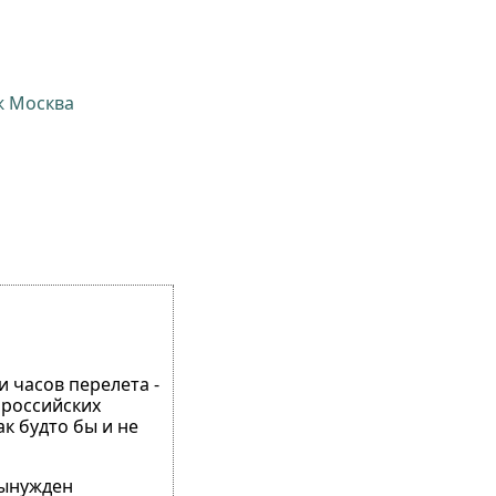
ж Москва
и часов перелета -
 российских
ак будто бы и не
вынужден