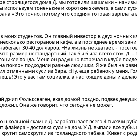
оре строящегося дома Д. мы готовили шашлыки – нанизы
мы используем тоненькие и короткие skewers, а сами ку
ана!» Это точно, потому что средняя готовая зарплата в 
 моих студентов. Он главный инвестор в двух ночных кл
несколько ресторанов и кафе, а в последнее время зан
бегает 30-40 долларов. «На жизнь не хватает, - посетов
что размер нестандартный. Так бы была всего сто». Д. –
тоцикле Хонда. Меня он радушно встречал в клубе подле
ди на поклон подходили разные людишки. Я же был на ра
ил отменными суси из бара. «Ну, еще ребенок у меня. Го
аешь! Это у вас там социалка, а настоящие деньги делаю
 джип Фольксваген, ехал домой поздно, подвез девушку.
едложил. Она же говорит, что сегодня не может.
о школьной скамье Д. зарабатывает всего 4 тысячи рубл
 флайера – доставка суси на дом. У Д. выпали все зубы,
 крутит самокрутки из голландского табака. Живет с род