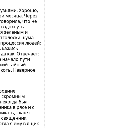
рузьями. Хорошо,
ри месяца. Через
говорила, что не
– вздохнуть
ся зеленым и
Отголоски шума
 процессия людей:
, кажись
да как. Отвечает:
а начало пути
екий тайный
якоть. Наверное,
родине.
им скромным
 некогда был
ника в рясе и с
кать, - как я
, священник,
огда я ему в ящик