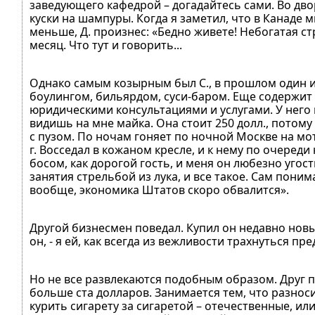
заведующего кафедрой – догадайтесь сами. Во дв
куски на шампуры. Когда я заметил, что в Канаде 
меньше, Д. произнес: «Бедно живете! Небогатая стр
месяц. Что тут и говорить...
Однако самым козырным был С., в прошлом один из
боулингом, бильярдом, суси-баром. Еще содержит 
юридическими консультациями и услугами. У него на
видишь на мне майка. Она стоит 250 долл., потому 
с пузом. По ночам гоняет по ночной Москве на мо
г. Восседал в кожаном кресле, и к нему по очере
босом, как дорогой гость, и меня он любезно угост
занятия стрельбой из лука, и все такое. Сам поним
вообще, экономика Штатов скоро обвалится».
Другой бизнесмен поведал. Купил он недавно новый
он, - я ей, как всегда из вежливости трахнуться пр
Но не все развлекаются подобным образом. Друг п
больше ста долларов. Занимается тем, что разносит
курить сигарету за сигаретой – отечественные, или