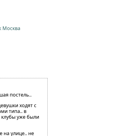
ж Москва
шая постель..
девушки ходят с
ми типа.. в
чи клубы уже были
 на улице.. не