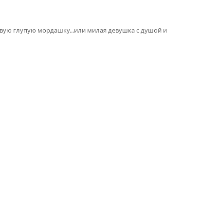
зливую глупую мордашку...или милая девушка с душой и