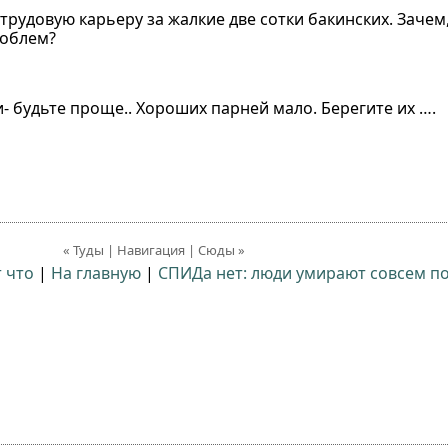
 трудовую карьеру за жалкие две сотки бакинских. Зачем
роблем?
- будьте проще.. Хороших парней мало. Берегите их ….
« Туды | Навигация | Сюды »
т что
|
На главную
|
СПИДа нет: люди умирают совсем п