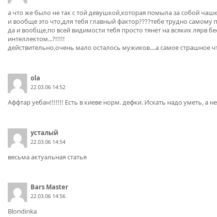
а что же было не так с той девушкой,которая помыла за собой чаш
и вообще это что,для тебя главный фактор????тебе трудно самому п
да и вообще,по всей видимости тебя просто тянет на всяких лярв б
интеллектом...?!!!!!
действительно,очень мало осталось мужиков....а самое страшное что
ola
22.03.06 14:52
Аффтар уебан!!!!!!! Есть в киеве норм. дефки. Искать надо уметь, а н
усталый
22.03.06 14:54
весьма актуальная статья
Bars Master
22.03.06 14:56
Blondinka