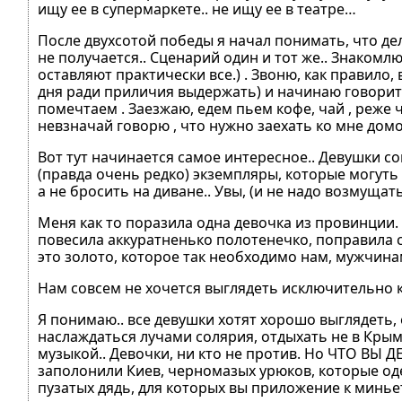
ищу ее в супермаркете.. не ищу ее в театре…
После двухсотой победы я начал понимать, что дело
не получается.. Сценарий один и тот же.. Знакомл
оставляют практически все.) . Звоню, как правило, 
дня ради приличия выдержать) и начинаю говорить 
помечтаем . Заезжаю, едем пьем кофе, чай , реже ч
невзначай говорю , что нужно заехать ко мне домой
Вот тут начинается самое интересное.. Девушки с
(правда очень редко) экземпляры, которые могуть
а не бросить на диване.. Увы, (и не надо возмущать
Меня как то поразила одна девочка из провинции. 
повесила аккуратненько полотенечко, поправила сал
это золото, которое так необходимо нам, мужчина
Нам совсем не хочется выглядеть исключительно 
Я понимаю.. все девушки хотят хорошо выглядеть, 
наслаждаться лучами солярия, отдыхать не в Крыму
музыкой.. Девочки, ни кто не против. Но ЧТО ВЫ 
заполонили Киев, черномазых урюков, которые оден
пузатых дядь, для которых вы приложение к миньет