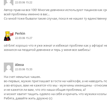
22.03.06 15:22
Автор прав на все 100! Многие девченки используют пацанов как сре
всей проблемы именно в вас...
Со мной тоже бывали такие случаи, пока я не нашел ту единственн
Perkin
22.03.06 15:27
ой бля! хорошо что я уже женат и избежал проблем как у афтара! н
женился на пездатой девченке и терь у меня все заебись!
Alexa
22.03.06 15:33
На счет немытых чашек.
во-первых, мужик приглашает в гости на чай/кофе, а не наводить по
а во-вторых, вам не кажется что мы - мужчины иженщины - относимс
и не кажется ли вам, что это наша общая проблема, а?
и может хватит тащить одеяло на себя и кричать что мужики козлы
Ребята, давайте жить дружно (с)