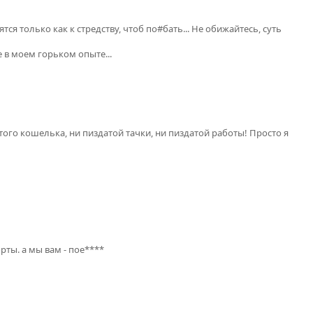
ся только как к стредству, чтоб по#бать... Не обижайтесь, суть
 в моем горьком опыте...
того кошелька, ни пиздатой тачки, ни пиздатой работы! Просто я
рты. а мы вам - пое****