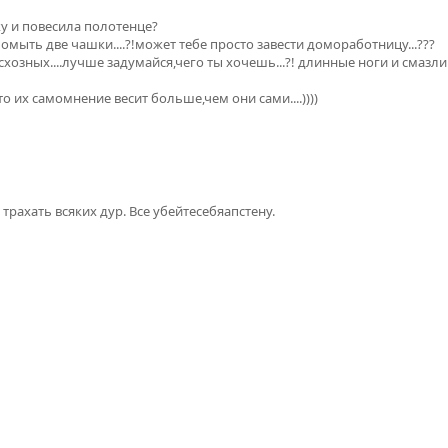
ку и повесила полотенце?
омыть две чашки....?!может тебе просто завести домоработницу...???
есхозных....лучше задумайся,чего ты хочешь...?! длинные ноги и сма
 их самомнение весит больше,чем они сами....))))
е трахать всяких дур. Все убейтесебяапстену.