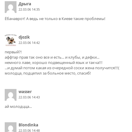
Дрыга
22.03.06 14:35
Ёбанаврот! А ведь не только в Киеве такие проблемы!
djozik
22.03.06 14:42
первый?!
аффтар прав так оно все и есть... и клубы, и дефки...
немного лаве, хорошо подвещенный язык и такча!!!
...и думай потом какая из очередной соски жена получится!!!(
молодца, подцепил за больное место, спасиб!
wasser
22.03.06 14:43
ай молодцца...
Blondinka
22.03.06 14:48