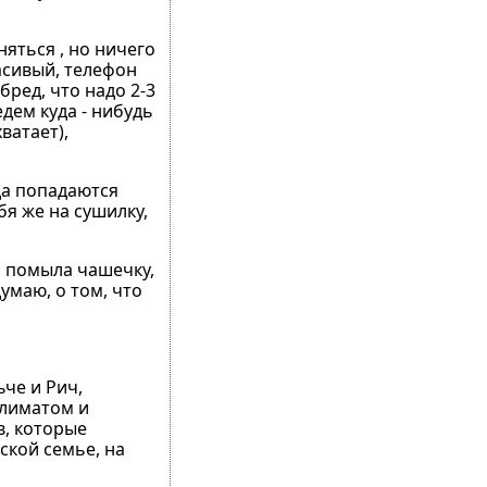
няться , но ничего
расивый, телефон
бред, что надо 2-3
дем куда - нибудь
ватает),
да попадаются
бя же на сушилку,
, помыла чашечку,
умаю, о том, что
ьче и Рич,
климатом и
в, которые
ской семье, на