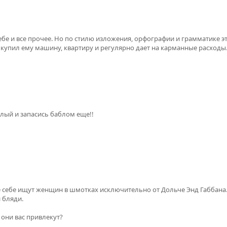
 себе и все прочее. Но по стилю изложения, орфографии и грамматике
купил ему машину, квартиру и регулярно дает на карманные расходы. С
илый и запасись баблом еще!!
е себе ищут женщин в шмотках исключительно от Дольче Энд Габбана
 бляди.
 они вас привлекут?