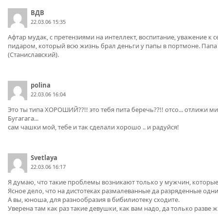
ВДВ
22.03.06 15:35
Афтар мудак, с претензиями на интеллект, воспитание, уважение к
пидаром, который всю жизнь брал деньги у папы в портмоне. Папа 
(Станиславский).
polina
22.03.06 16:04
Это ты типа ХОРОШИЙ??!! это тебя пита беречь??!! отсо... отлижи м
Бугагага...
сам чашки мой, тебе и так сделали хорошо .. и радуйся!
Svetlaya
22.03.06 16:17
Я думаю, что такие проблемы возникают только у мужчин, которы
Ясное дело, что на дистотеках размалеванные да разряденные одни
А вы, юноша, для разнообразия в бибилиотеку сходите.
Уверена там как раз такие девушки, как вам надо, да только разве ж