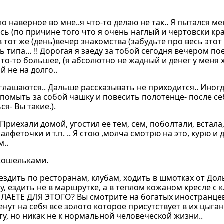
 наверное во мне..я что-то делаю не так.. Я пытался ме
юсь (по причине того что я очень наглый и чертовски к
в тот же (день)вечер знакомства (забудьте про весь этот 
типа… !! Дорогая я заеду за тобой сегодня вечером пое
то-то большее, (я абсолютно не жадный и денег у меня х
 не на долго..
оглашаются.. Дальше рассказывать не приходится.. Иног
 помыть за собой чашку и повесить полотенце- после се
ся- Вы такие.).
Приехали домой, угостил ее тем, сем, поболтали, встала
феточки и т.п. .. Я стою ,молча смотрю на это, курю и д
м..
кошельками.
ездить по ресторанам, клубам, ходить в шмотках от Дол
, ездить не в маршрутке, а в теплом кожаном кресле с 
ДЕЛАЕТЕ ДЛЯ ЭТОГО? Вы смотрите на богатых иностранце
ут на себя все золото которое присутствует в их цыган
у, но никак не к нормальной человеческой жизни..