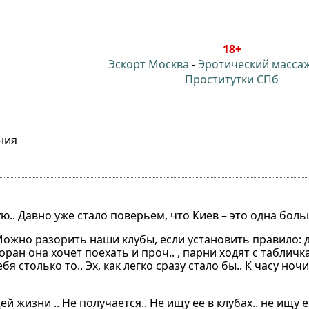
18+
Эскорт Москва
-
Эротический масса
Проститутки СПб
ния
ю.. Давно уже стало поверьем, что Киев – это одна боль
 Можно разорить наши клубы, если установить правило: 
ран она хочет поехать и проч.. , парни ходят с табличка
бя столько то.. Эх, как легко сразу стало бы.. К часу но
жизни .. Не получается.. Не ищу ее в клубах.. не ищу ее