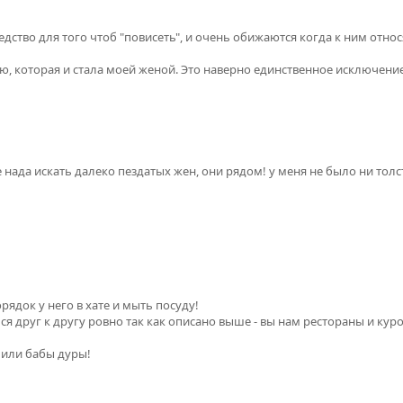
дство для того чтоб "повисеть", и очень обижаются когда к ним относят
ую, которая и стала моей женой. Это наверно единственное исключение
е нада искать далеко пездатых жен, они рядом! у меня не было ни толс
рядок у него в хате и мыть посуду!
я друг к другу ровно так как описано выше - вы нам рестораны и куро
 или бабы дуры!