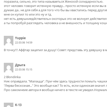
поразила, сильно, это типа называеться Женской солидарностью.
этот человек говорит истенную правду... просто истенную если вы в
думаю да.. не для себя а для того что бы вы хвастались перед дру
мне он купил то или это ну и тд.
нет есть девушкиедйствительн окоторых это не волнует действитель
а ты попробуй разглядеть человека а не внешность и толщину ко
Yuppie
22.03.06 14:59
В точку!!! Аффтар зацепил за душу! Совет: представь эту девушку в
Дрыга
22.03.06 15:15
2 Blondinka
Ник оправдала. "Малацца". При чём здесь трудности помыть чашки
"Лярва бесхозная..." Это вообще как? То есть, если одинокая-значит 
Про самомнеие автора я вообще ничего в тексте не увидел.Нормал
K-13