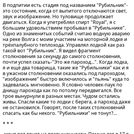
В подпитии есть стадия под названием "Рубильник"-
это состояние, когда от выпитого отключаются свет,
звук и изображение. Но туловище продолжает
двигаться. Когда я упетреблял спирт "Royal", я с
большим удовольствием пробывал в "Рубильнике".
Одно из знаменитых событий считаю водную аварию
на реке Волга с моим участием на моторной лодке и
трёхпалубного теплохода. Управлял лодкой как раз
такой вот "Рубильник". Я видел фрагмент
столкновения за секунду до самого столкновения,
почти успел сказать-"Это же пароход...". Когда лодка,
я и ещё два товарища, такие же "Рубильники" как и я
в ужасном столкновении оказались под пароходом,
"изображение" быстро включилось и "пьянь" куда то
задевалась мнгновенно. Я словно человек-паук по
днищу парохода как по потолку передвигался. Все
трое вынурнули в разных местах. Чудом остались
живы. Спасли какие то лодки с берега, а пароход даже
не остановился. Говорят, после таких столкновений
спасать как бы некого. "Рубильники" не тонут?...
* * *
-меня вот тянет на возвышенности. Помню лет в 17 я