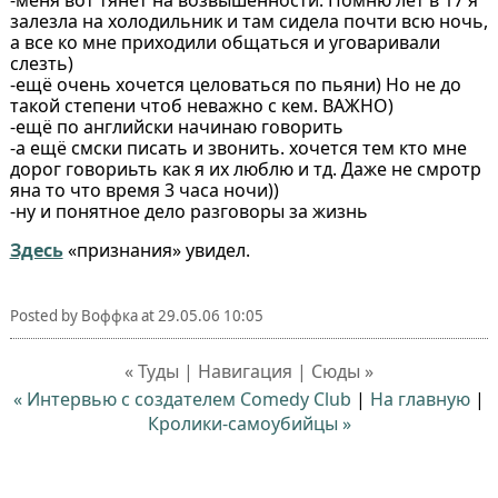
залезла на холодильник и там сидела почти всю ночь,
а все ко мне приходили общаться и уговаривали
слезть)
-ещё очень хочется целоваться по пьяни) Но не до
такой степени чтоб неважно с кем. ВАЖНО)
-ещё по английски начинаю говорить
-а ещё смски писать и звонить. хочется тем кто мне
дорог говориьть как я их люблю и тд. Даже не смротр
яна то что время 3 часа ночи))
-ну и понятное дело разговоры за жизнь
Здесь
«признания» увидел.
Posted by
Воффка
at
29.05.06 10:05
« Туды | Навигация | Сюды »
« Интервью с создателем Comedy Club
|
На главную
|
Кролики-самоубийцы »