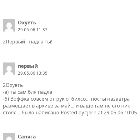
Охуеть
29.05.06 11:37
2Первый - падла ты!
первый
29.05.06 13:35
2Охуеть
-а) ты сам бля падла
-б) Воффка совсем от рук отбилсо... посты назавтра
размещает в архиве за май... и ваще там не его ник
стоял... было написано Posted by tjern at 29.05.06 10:05
Саняга