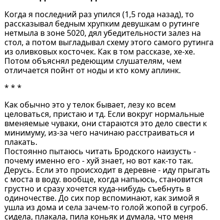
Когда я последний раз упился (1,5 года назад), то
рассказывал бедным хрупким девушкам о рутинге
нетмыла в зоне 5020, дял убедительности залез на
стол, а потом выгладывал схему этого самого рутинга
из оливковых косточек. Как в том рассказе, хе-хе.
Потом объяснял редеющим слушателям, чем
отличается пойнт от ноды и кто кому аплинк.
* * *
Как обычно это у телок бывает, лезу ко всем
целоваться, пристаю и тд. Если вокруг нормальные
вменяемые чуваки, они стараются это дело свести к
минимуму, из-за чего начинаю расстраиваться и
плакать.
Постоянно пытаюсь читать Бродского наизусть -
почему именно его - хуй знает, но вот как-то так.
Дерусь. Если это происходит в деревне - иду прыгать
с моста в воду. вообще, когда напьюсь, становится
грустно и сразу хочется куда-нибудь съебнуть в
одиночестве. До сих пор вспоминают, как зимой я
ушла из дома и села зачем-то голой жопой в сугроб.
сидела, плакала, пила коньяк и думала, что меня