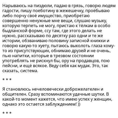
Нарываюсь на пиздюли, падаю в грязь, говорю людям
гадости, пишу поеботину в жежешечку, проёбываю
либо порчу своё имущество, приобретаю
совершенно ненужные мне вещи, слушаю музыку,
которую терпеть не могу, пристаю к тёлкам в особо
быдланской форме, ссу там, где этого делать не
нужно, рассказываю по десятку раз одни и те же
истории, обзваниваю половину записной книжки и
говорю какую-то хуету, пытаюсь выколоть глаза кому-
то из присутствующих, обнимаю друзей и не очень,
пью напитки, которые в трезвом состоянии
употреблять не рискнул бы, ору на продавцов, пою
пейсни, и ещё всякое. Веду себя как мудак. Это, так
сказать, система.
* * *
Я становлюсь нечеловечески доброжелателен и
общителен. Сразу вспоминаются удачные шутки. В
какой-то момент кажется, что имею успех у женщин,
однако это остается заблуждением! ))
* * *