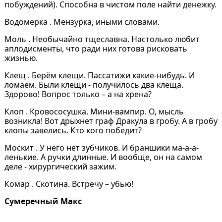
побуждений). Способна в чистом поле найти денежку.
Водомерка . Мензурка, иными словами.
Моль . Необычайно тщеславна. Настолько любит
аплодисменты, что ради них готова рисковать
жизнью.
Клещ . Берём клещи. Пассатижи какие-нибудь. И
ломаем. Были клещи - получилось два клеща.
Здорово! Вопрос только – а на хрена?
Клоп . Кровососушка. Мини-вампир. О, мысль
возникла! Вот дрыхнет граф Дракула в гробу. А в гробу
клопы завелись. Кто кого победит?
Москит . У него нет зубчиков. И браншики ма-а-а-
ленькие. А ручки длинные. И вообще, он на самом
деле - хирургический зажим.
Комар . Скотина. Встречу – убью!
Сумеречный Макс