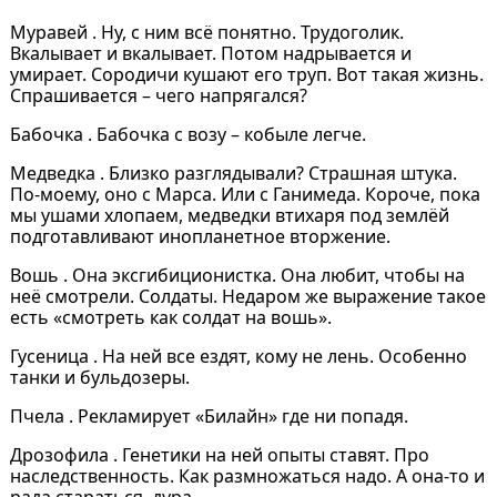
Муравей . Ну, с ним всё понятно. Трудоголик.
Вкалывает и вкалывает. Потом надрывается и
умирает. Сородичи кушают его труп. Вот такая жизнь.
Спрашивается – чего напрягался?
Бабочка . Бабочка с возу – кобыле легче.
Медведка . Близко разглядывали? Страшная штука.
По-моему, оно с Марса. Или с Ганимеда. Короче, пока
мы ушами хлопаем, медведки втихаря под землёй
подготавливают инопланетное вторжение.
Вошь . Она эксгибиционистка. Она любит, чтобы на
неё смотрели. Солдаты. Недаром же выражение такое
есть «смотреть как солдат на вошь».
Гусеница . На ней все ездят, кому не лень. Особенно
танки и бульдозеры.
Пчела . Рекламирует «Билайн» где ни попадя.
Дрозофила . Генетики на ней опыты ставят. Про
наследственность. Как размножаться надо. А она-то и
рада стараться, дура.