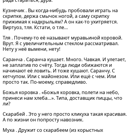
Кузнечик . Вы когда-нибудь пробовали играть на
скрипке, держа смычок ногой, а саму скрипку
прижимая к надкрыльям? А он как-то ухитряется.
Виртуоз, тля. Кстати, о тле…
Тля . Почему-то её называют муравьиной коровой.
Врут. Я с увеличительным стеклом рассматривал.
Нету у неё вымени, нету!
Саранча . Саранча кушает. Много. Чавкая. И улетает,
не заплатив по счёту. Тогда люди обижаются и
начинают её ловить. И тоже кушают. Саранчу. С
кетчупом. Или с майонезом. Или ещё с чем. Или
просто так. По-моему, справедливо.
Божья коровка . «Божья коровка, полети на небо,
принеси нам хлеба…». Типа, доставщик пиццы, что
ли?
Скарабей . Это у него просто кликуха такая красивая.
А по жизни он попросту навозник.
Муха . Дружит со скарабеем (из корыстных