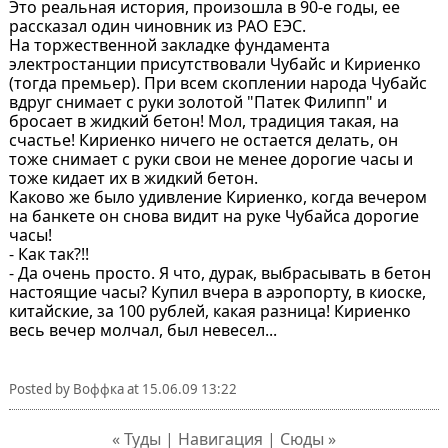
Это реальная история, произошла в 90-е годы, ее
рассказал один чиновник из РАО ЕЭС.
На торжественной закладке фундамента
электростанции присутствовали Чубайс и Кириенко
(тогда премьер). При всем скоплении народа Чубайс
вдруг снимает с руки золотой "Патек Филипп" и
бросает в жидкий бетон! Мол, традиция такая, на
счастье! Кириенко ничего не остается делать, он
тоже снимает с руки свои не менее дорогие часы и
тоже кидает их в жидкий бетон.
Каково же было удивление Кириенко, когда вечером
на банкете он снова видит на руке Чубайса дорогие
часы!
- Как так?!!
- Да очень просто. Я что, дурак, выбрасывать в бетон
настоящие часы? Купил вчера в аэропорту, в киоске,
китайские, за 100 рублей, какая разница! Кириенко
весь вечер молчал, был невесел...
Posted by
Воффка
at
15.06.09 13:22
« Туды | Навигация | Сюды »