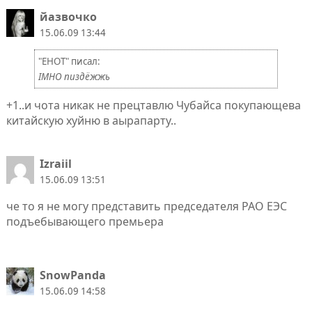
йазвочко
15.06.09 13:44
"EHOT" писал:
IMHO пиздёжжь
+1..и чота никак не прецтавлю Чубайса покупающева
китайскую хуйню в аырапарту..
Izraiil
15.06.09 13:51
че то я не могу представить председателя РАО ЕЭС
подъебывающего премьера
SnowPanda
15.06.09 14:58