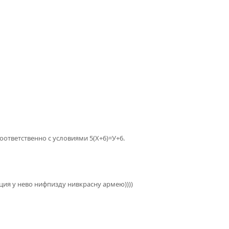
соответственно с условиями 5(Х+6)=У+6.
ция у нево нифпизду нивкрасну армею))))