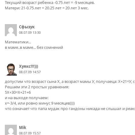
Текущий возраст ребенка -0.75 лет = -9 месяцев.
Матери: 21-0.75 лет = 20.25 лет = 20 лет 3 мес.
Сфызук
08.07.09 13:30
Математики...
в маме..в маме... без сомнений
Хуякс!!!)))
08.07.09 14:57
допустим что возраст сына Х, а возраст мамы У, получаеца: Х+21=У, 
Решаем эти 2 простых уравнения:
5Х+30=Х+21+6
и на выходе получаем:
х=-3/4, или ровно минус 9 месяцев))))
что означает что папа мудак про гандоны никада не слышал и реак
Mik
08.07.09 15:57