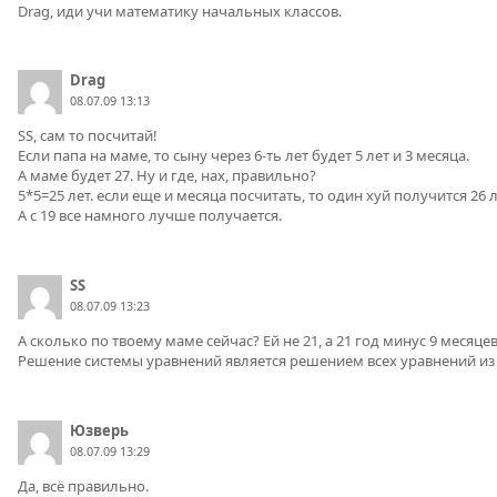
Drag, иди учи математику начальных классов.
Drag
08.07.09 13:13
SS, cам то посчитай!
Если папа на маме, то сыну через 6-ть лет будет 5 лет и 3 месяца.
А маме будет 27. Ну и где, нах, правильно?
5*5=25 лет. если еще и месяца посчитать, то один хуй получится 26 ле
А с 19 все намного лучше получается.
SS
08.07.09 13:23
А сколько по твоему маме сейчас? Ей не 21, а 21 год минус 9 месяцев, 
Решение системы уравнений является решением всех уравнений из 
Юзверь
08.07.09 13:29
Да, всё правильно.