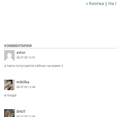
« Кнопка
|
На 
КОММЕНТАРИИ
avtor
08.07.09 12:41
а папа получается сейчас на маме :)
mikilka
08.07.09 12:46
в пизде
EHOT
08.07.09 12:46