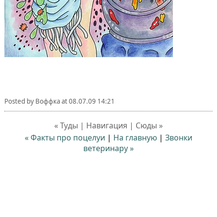
Posted by
Воффка
at
08.07.09 14:21
« Туды | Навигация | Сюды »
« Факты про поцелуи
|
На главную
|
Звонки
ветеринару »