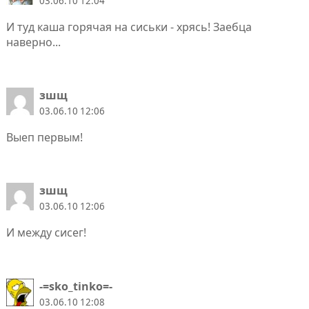
03.06.10 12:04
И туд каша горячая на сиськи - хрясь! Заебца
наверно...
зшщ
03.06.10 12:06
Выеп первым!
зшщ
03.06.10 12:06
И между сисег!
-=sko_tinko=-
03.06.10 12:08