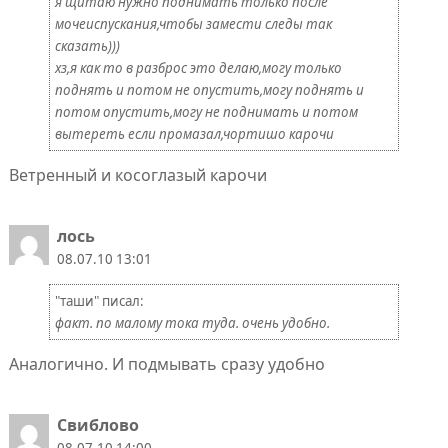
я щитаю нужно поднимать только после
мочеиспускания,чтобы замести следы так
сказать)))
хз,я как то в разброс это делаю,могу только
поднять и потом не опустить,могу поднять и
потом опустить,могу не поднимать и потом
вытереть если промазал,чортишо карочи
Ветренный и косоглазый карочи
лось
08.07.10 13:01
"таши" писал:
факт. по малому тока туда. очень удобно.
Аналогично. И подмывать сразу удобно
Свиблово