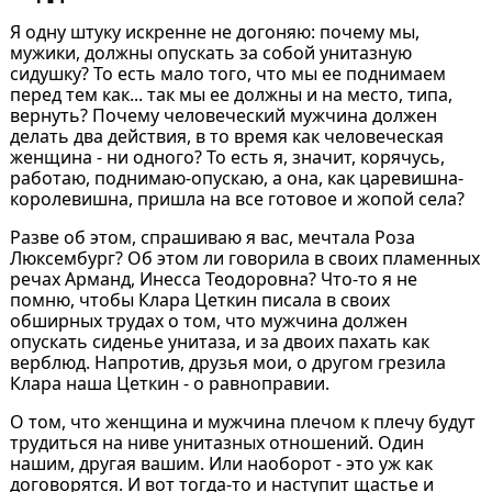
Я одну штуку искренне не догоняю: почему мы,
мужики, должны опускать за собой унитазную
сидушку? То есть мало того, что мы ее поднимаем
перед тем как... так мы ее должны и на место, типа,
вернуть? Почему человеческий мужчина должен
делать два действия, в то время как человеческая
женщина - ни одного? То есть я, значит, корячусь,
работаю, поднимаю-опускаю, а она, как царевишна-
королевишна, пришла на все готовое и жопой села?
Разве об этом, спрашиваю я вас, мечтала Роза
Люксембург? Об этом ли говорила в своих пламенных
речах Арманд, Инесса Теодоровна? Что-то я не
помню, чтобы Клара Цеткин писала в своих
обширных трудах о том, что мужчина должен
опускать сиденье унитаза, и за двоих пахать как
верблюд. Напротив, друзья мои, о другом грезила
Клара наша Цеткин - о равноправии.
О том, что женщина и мужчина плечом к плечу будут
трудиться на ниве унитазных отношений. Один
нашим, другая вашим. Или наоборот - это уж как
договорятся. И вот тогда-то и наступит щастье и