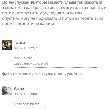
мочеиспускания,чтобы замести следы так сказать)))
хз,я как то в разброс это делаю,могу только поднять и
потом не опустить,могу поднять и потом
опустить,могу не поднимать и потом вытереть если
промазал,чортишо карочи
таши
08.07.10 12:57
"лось" писал:
или раковина...ну а че?
факт. по малому тока туда. очень удобно.
Arma
08.07.10 13:00
"Клaйпед" писал: