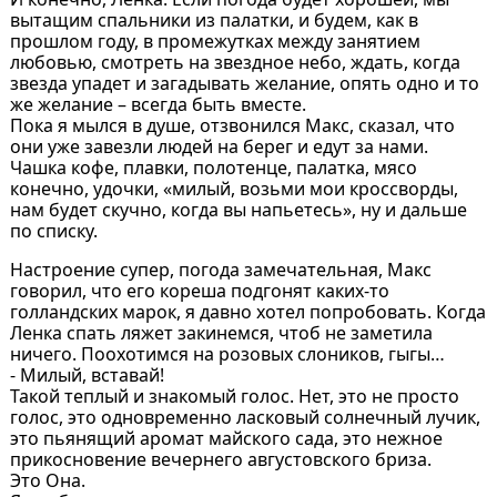
вытащим спальники из палатки, и будем, как в
прошлом году, в промежутках между занятием
любовью, смотреть на звездное небо, ждать, когда
звезда упадет и загадывать желание, опять одно и то
же желание – всегда быть вместе.
Пока я мылся в душе, отзвонился Макс, сказал, что
они уже завезли людей на берег и едут за нами.
Чашка кофе, плавки, полотенце, палатка, мясо
конечно, удочки, «милый, возьми мои кроссворды,
нам будет скучно, когда вы напьетесь», ну и дальше
по списку.
Настроение супер, погода замечательная, Макс
говорил, что его кореша подгонят каких-то
голландских марок, я давно хотел попробовать. Когда
Ленка спать ляжет закинемся, чтоб не заметила
ничего. Поохотимся на розовых слоников, гыгы…
- Милый, вставай!
Такой теплый и знакомый голос. Нет, это не просто
голос, это одновременно ласковый солнечный лучик,
это пьянящий аромат майского сада, это нежное
прикосновение вечернего августовского бриза.
Это Она.