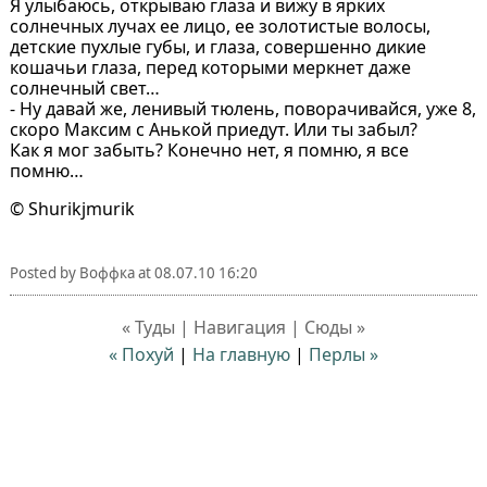
Я улыбаюсь, открываю глаза и вижу в ярких
солнечных лучах ее лицо, ее золотистые волосы,
детские пухлые губы, и глаза, совершенно дикие
кошачьи глаза, перед которыми меркнет даже
солнечный свет…
- Ну давай же, ленивый тюлень, поворачивайся, уже 8,
скоро Максим с Анькой приедут. Или ты забыл?
Как я мог забыть? Конечно нет, я помню, я все
помню…
© Shurikjmurik
Posted by
Воффка
at
08.07.10 16:20
« Туды | Навигация | Сюды »
« Похуй
|
На главную
|
Перлы »