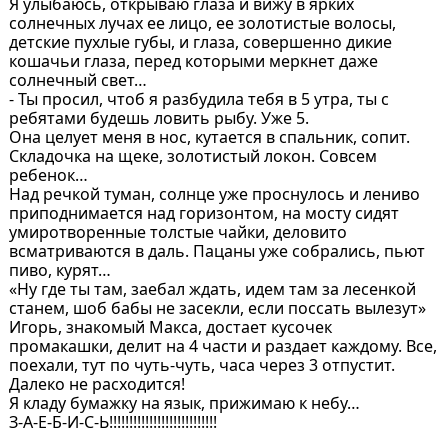
Я улыбаюсь, открываю глаза и вижу в ярких
солнечных лучах ее лицо, ее золотистые волосы,
детские пухлые губы, и глаза, совершенно дикие
кошачьи глаза, перед которыми меркнет даже
солнечный свет…
- Ты просил, чтоб я разбудила тебя в 5 утра, ты с
ребятами будешь ловить рыбу. Уже 5.
Она целует меня в нос, кутается в спальник, сопит.
Складочка на щеке, золотистый локон. Совсем
ребенок…
Над речкой туман, солнце уже проснулось и лениво
приподнимается над горизонтом, на мосту сидят
умиротворенные толстые чайки, деловито
всматриваются в даль. Пацаны уже собрались, пьют
пиво, курят…
«Ну где ты там, заебал ждать, идем там за лесенкой
станем, шоб бабы не засекли, если поссать вылезут»
Игорь, знакомый Макса, достает кусочек
промакашки, делит на 4 части и раздает каждому. Все,
поехали, тут по чуть-чуть, часа через 3 отпустит.
Далеко не расходится!
Я кладу бумажку на язык, прижимаю к небу…
З-А-Е-Б-И-С-Ь!!!!!!!!!!!!!!!!!!!!!!!!!!!