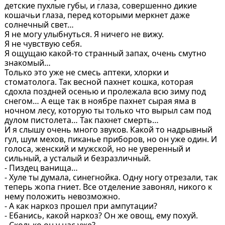
детские пухлые губы, и глаза, совершенно дикие
кошачьи глаза, перед которыми меркнет даже
солнечный свет…
Я не могу улыбнуться. Я ничего не вижу.
Я не чувствую себя.
Я ощущаю какой-то странный запах, очень смутно
знакомый…
Только это уже не смесь аптеки, хлорки и
стоматолога. Так весной пахнет кошка, которая
сдохла поздней осенью и пролежала всю зиму под
снегом… А еще так в ноябре пахнет сырая яма в
ночном лесу, которую ты только что вырыл сам под
дулом пистолета… Так пахнет смерть…
И я слышу очень много звуков. Какой то надрывный
гул, шум мехов, пиканье приборов, но он уже один. И
голоса, женский и мужской, но не уверенный и
сильный, а усталый и безразличный.
- Пиздец ванища…
- Хуле ты думала, синегнойка. Одну ногу отрезали, так
теперь жопа гниет. Все отделение завонял, никого к
нему положить невозможно.
- А как наркоз прошел при ампутации?
- Ебанись, какой наркоз? Он же овощ, ему похуй.
- Сколько он у нас уже?