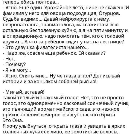
теперь ебись полгода…
- Ясно. Еще один. Урожайное лето, ниче не скажеш. И
фамилия у него для овоща подходящая, Огурцов.
Судьба видимо… Давай нейрохирурга к нему,
невропатолога, травматолога, массажиста и всю
остальную бесполезную хуйню, а я на пятиминутку и
в операционную, надо помогать тем, кто с головой
дружит… А что за ребенок сидит у нас на лестнице?
- Это девушка филателиста нашего…
- Надо же, совсем еще ребенок. Ей сказали?
- Нет.
- Почему?
- Я не могу…
- Ясно. Опять мне… Ну че глаза в пол? Дописывай
истории и за коньяком собачей рысью!
- Милый, вставай!
Такой теплый и знакомый голос. Нет, это не просто
голос, это одновременно ласковый солнечный лучик,
это пьянящий аромат майского сада, это нежное
прикосновение вечернего августовского бриза.
Это Она.
Я хочу улыбнуться, открыть глаза и увидеть в ярких
солнечных лучах ее лицо, ее золотистые волосы,