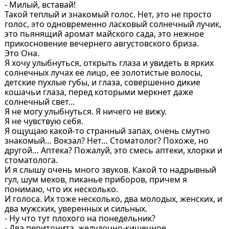
- Милый, вставай!
Такой теплый и знакомый голос. Нет, это не просто
голос, это одновременно ласковый солнечный лучик,
это пьянящий аромат майского сада, это нежное
прикосновение вечернего августовского бриза.
Это Она.
Я хочу улыбнуться, открыть глаза и увидеть в ярких
солнечных лучах ее лицо, ее золотистые волосы,
детские пухлые губы, и глаза, совершенно дикие
кошачьи глаза, перед которыми меркнет даже
солнечный свет…
Я не могу улыбнуться. Я ничего не вижу.
Я не чувствую себя.
Я ощущаю какой-то странный запах, очень смутно
знакомый… Вокзал? Нет… Стоматолог? Похоже, но
другой… Аптека? Пожалуй, это смесь аптеки, хлорки и
стоматолога.
И я слышу очень много звуков. Какой то надрывный
гул, шум мехов, пиканье приборов, причем я
понимаю, что их несколько.
И голоса. Их тоже несколько, два молодых, женских, и
два мужских, уверенных и сильных.
- Ну что тут плохого на понедельник?
- Два перитонита, желудочно-кишечное