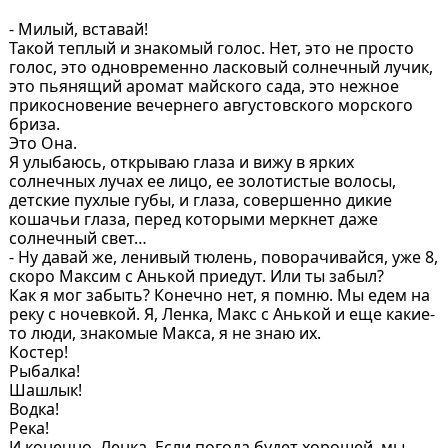
- Милый, вставай!
Такой теплый и знакомый голос. Нет, это не просто
голос, это одновременно ласковый солнечный лучик,
это пьянящий аромат майского сада, это нежное
прикосновение вечернего августовского морского
бриза.
Это Она.
Я улыбаюсь, открываю глаза и вижу в ярких
солнечных лучах ее лицо, ее золотистые волосы,
детские пухлые губы, и глаза, совершенно дикие
кошачьи глаза, перед которыми меркнет даже
солнечный свет…
- Ну давай же, ленивый тюлень, поворачивайся, уже 8,
скоро Максим с Анькой приедут. Или ты забыл?
Как я мог забыть? Конечно нет, я помню. Мы едем на
реку с ночевкой. Я, Ленка, Макс с Анькой и еще какие-
то люди, знакомые Макса, я не знаю их.
Костер!
Рыбалка!
Шашлык!
Водка!
Река!
И конечно, Ленка. Если погода будет хорошей, мы