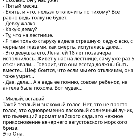
- Пятый месяц.
- Блять, и что, нельзя отключить по тихому? Все
равно ведь толку не будет.
- Девку жалко.
- Какую девку?
- Ту, что на лестнице.
- Я там только старуху видела страшную, седую всю, с
черными глазами, как смерть, испугалась даже…
- Это девушка его, Лена, ей 18 лет позавчера
исполнилось. Живет у нас на лестнице, саму уже раз 5
откачивали… Говорит, что они всегда должны быть
вместе… Шеф боится, что если мы его отключим, она
тоже умрет…
- Даа, дела… А я ведь ее помню, совсем ребенок, на
ангела была похожа. Вот мудак…
- Милый, вставай!
Такой теплый и знакомый голос. Нет, это не просто
голос, это одновременно ласковый солнечный лучик,
это пьянящий аромат майского сада, это нежное
прикосновение вечернего августовского морского
бриза.
Это Она.