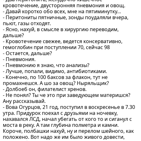
кровотечение, двусторонняя пневмония и овощ.
- Давай коротко обо всех, мне на пятиминутку…
- Перитониты пятничные, зонды поудаляли вчера,
пьют, газы отходят.
- Ясно, нахуй, в смысле в хирургию переводим,
дальше?
- Кровотечение свежее, ведется консервативно,
гемоглобин при поступлении 70, сейчас 98
- Остается, дальше?
- Пневмония.
- Пневмонию я знаю, что анализы?
- Лучше, попали, видимо, антибиотиками.
- Конечно, по 100 баксов за флакон, тут не
промахнешся. А шо за овощ? Ныряльщик?
- Долбоеб он, филателист хренов.
- Не понял? Ты че это при заведующем материшся?
Ану рассказывай.
- Вова Огурцов, 21 год, поступил в воскресенье в 7.30
утра. Придурок поехал с друзьями на ночевку,
нахавался ЛСД, начал убегать от кого то и сиганул с
моста в реку. А там глубина полметра и камни.
Короче, полбашки нахуй, ну и перелом шейного, как
положено. Вот надо же им было живого довести,