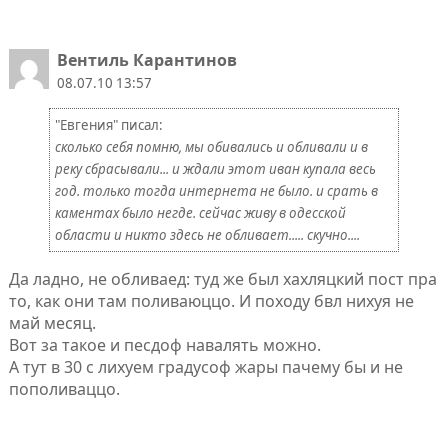
Вентиль Карантинов
08.07.10 13:57
"Евгения" писал:
сколько себя помню, мы обивались и обливали и в
реку сбрасывали... и ждали этот иван купала весь
год. только тогда интернета не было. и срать в
каментах было негде. сейчас живу в одесской
области и никто здесь не обливает..... скучно....
Да ладно, не обливаед: туд же был хахляцкий пост пра
то, как они там поливаюццо. И походу бвл нихуя не
май месяц.
Вот за такое и песдоф навалять можно.
А тут в 30 с лихуем градусоф жары пачему бы и не
пополиваццо.