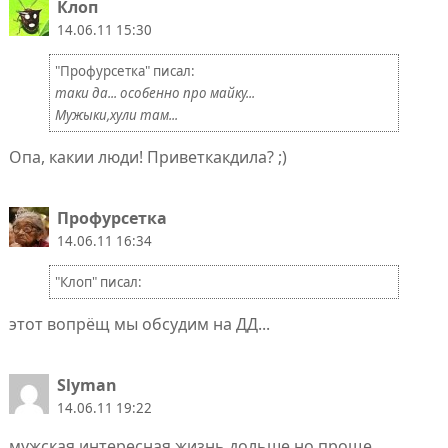
Клоп
14.06.11 15:30
"Профурсетка" писал:
таки да... особенно про майку...
Мужыки,хули там...
Опа, какии люди! Приветкакдила? ;)
Профурсетка
14.06.11 16:34
"Клоп" писал:
этот вопрёщ мы обсудим на ДД...
Slyman
14.06.11 19:22
мужская интересная жизнь дольше но проще.