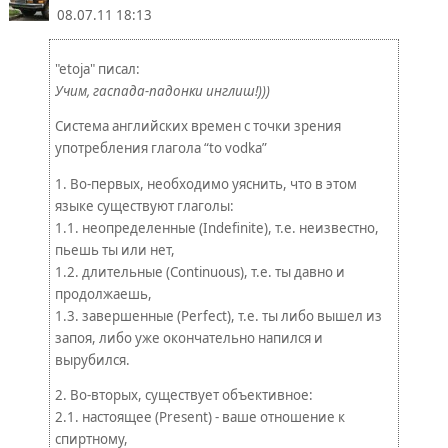
08.07.11 18:13
"etoja" писал:
Учим, гаспада-падонки инглиш!)))
Система английских времен с точки зрения
употребления глагола “to vodka”
1. Во-первых, необходимо уяснить, что в этом
языке существуют глаголы:
1.1. неопределенные (Indefinite), т.е. неизвестно,
пьешь ты или нет,
1.2. длительные (Continuous), т.е. ты давно и
продолжаешь,
1.3. завершенные (Perfect), т.е. ты либо вышел из
запоя, либо уже окончательно напился и
вырубился.
2. Во-вторых, существует объективное:
2.1. настоящее (Present) - ваше отношение к
спиртному,