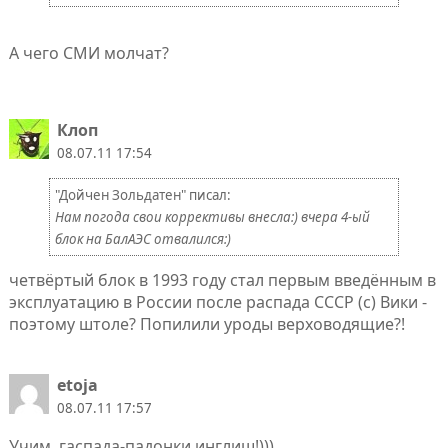
А чего СМИ молчат?
Клоп
08.07.11 17:54
"Дойчен Зольдатен" писал:
Нам погода свои коррективы внесла:) вчера 4-ый
блок на БалАЭС отвалился:)
четвёртый блок в 1993 году стал первым введённым в
эксплуатацию в России после распада СССР (с) Вики -
поэтому штоле? Попилили уроды верховодящие?!
etoja
08.07.11 17:57
Учим, гаспада-падонки инглиш!)))