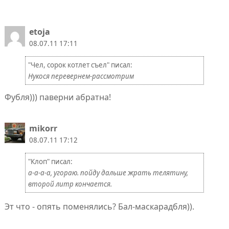
etoja
08.07.11 17:11
"Чел, сорок котлет съел" писал:
Нукося перевернем-рассмотрим
Фубля))) паверни абратна!
mikorr
08.07.11 17:12
"Клoп" писал:
а-а-а-а, угораю. пойду дальше жрать телятину,
второй литр кончается.
Эт что - опять поменялись? Бал-маскарадбля)).