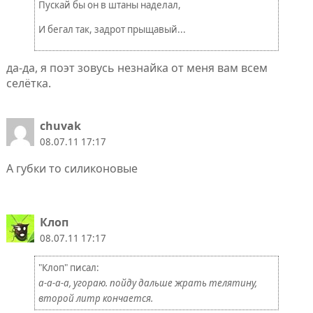
Пускай бы он в штаны наделал,
И бегал так, задрот прыщавый...
да-да, я поэт зовусь незнайка от меня вам всем
селётка.
chuvak
08.07.11 17:17
А губки то силиконовые
Клоп
08.07.11 17:17
"Клoп" писал:
а-а-а-а, угораю. пойду дальше жрать телятину,
второй литр кончается.