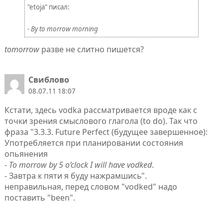
"etoja" писал:
- By to morrow morning
tomorrow
разве не слитно пишется?
Свиблово
08.07.11 18:07
Кстати, здесь vodka рассматривается вроде как с
точки зрения смыслового глагола (to do). Так что
фраза "3.3.3. Future Perfect (будущее завершенное):
Употребляется при планировании состояния
опьянения
-
To morrow by 5 o’clock I will have vodked
.
- Завтра к пяти я буду нажрамшись".
неправильная, перед словом "vodked" надо
поставить "been".