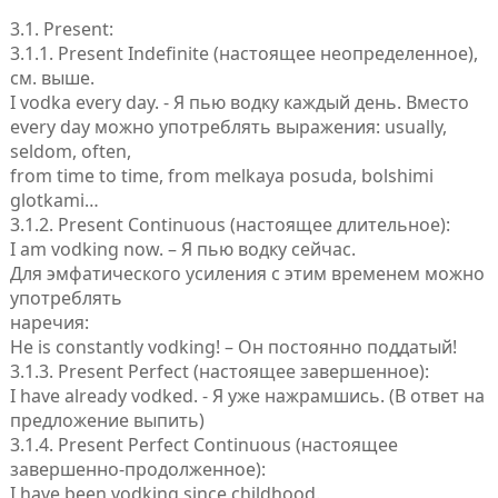
3.1. Present:
3.1.1. Present Indefinite (настоящее неопределенное),
см. выше.
I vodka every day. - Я пью водку каждый день. Вместо
every day можно употреблять выражения: usually,
seldom, often,
from time to time, from melkaya posuda, bolshimi
glotkami…
3.1.2. Present Continuous (настоящее длительное):
I am vodking now. – Я пью водку сейчас.
Для эмфатического усиления с этим временем можно
употреблять
наречия:
He is constantly vodking! – Он постоянно поддатый!
3.1.3. Present Perfect (настоящее завершенное):
I have already vodked. - Я уже нажрамшись. (В ответ на
предложение выпить)
3.1.4. Present Perfect Continuous (настоящее
завершенно-продолженное):
I have been vodking since childhood.