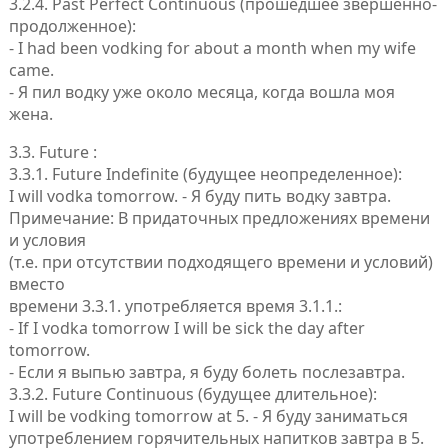
3.2.4. Past Perfect Continuous (прошедшее звершенно-
продолженное):
- I had been vodking for about a month when my wife
came.
- Я пил водку уже около месяца, когда вошла моя
жена.
3.3. Future :
3.3.1. Future Indefinite (будущее неопределенное):
I will vodka tomorrow. - Я буду пить водку завтра.
Примечание: В придаточных предложениях времени
и условия
(т.е. при отсутствии подходящего времени и условий)
вместо
времени 3.3.1. употребляется время 3.1.1.:
- If I vodka tomorrow I will be sick the day after
tomorrow.
- Если я выпью завтра, я буду болеть послезавтра.
3.3.2. Future Continuous (будущее длительное):
I will be vodking tomorrow at 5. - Я буду заниматься
употреблением горячительных напитков завтра в 5.