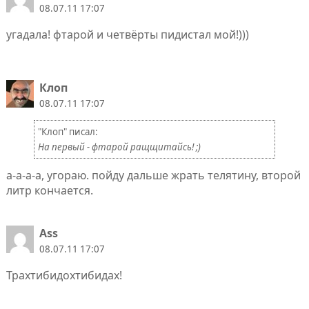
08.07.11 17:07
угадала! фтарой и четвёрты пидистал мой!)))
Клoп
08.07.11 17:07
"Клоп" писал:
На первый - фтарой ращщитайсь! ;)
а-а-а-а, угораю. пойду дальше жрать телятину, второй
литр кончается.
Ass
08.07.11 17:07
Трахтибидохтибидах!