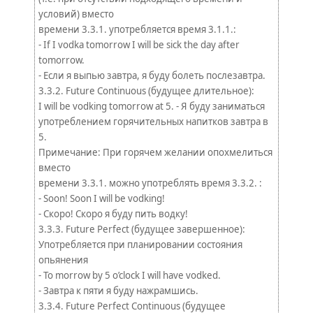
условий) вместо
времени 3.3.1. употребляется время 3.1.1.:
- If I vodka tomorrow I will be sick the day after
tomorrow.
- Если я выпью завтра, я буду болеть послезавтра.
3.3.2. Future Continuous (будущее длительное):
I will be vodking tomorrow at 5. - Я буду заниматься
употреблением горячительных напитков завтра в
5.
Примечание: При горячем желании опохмелиться
вместо
времени 3.3.1. можно употреблять время 3.3.2. :
- Soon! Soon I will be vodking!
- Скоро! Скоро я буду пить водку!
3.3.3. Future Perfect (будущее завершенное):
Употребляется при планировании состояния
опьянения
- To morrow by 5 o’clock I will have vodked.
- Завтра к пяти я буду нажрамшись.
3.3.4. Future Perfect Continuous (будущее