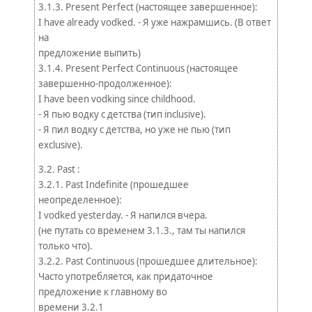
3.1.3. Present Perfect (настоящее завершенное):
I have already vodked. - Я уже нажрамшись. (В ответ
на
предложение выпить)
3.1.4. Present Perfect Continuous (настоящее
завершенно-продолженное):
I have been vodking since childhood.
- Я пью водку с детства (тип inclusive).
- Я пил водку с детства, но уже не пью (тип
exclusive).
3.2. Past :
3.2.1. Past Indefinite (прошедшее
неопределенное):
I vodked yesterday. - Я напился вчера.
(не путать со временем 3.1.3., там ты напился
только что).
3.2.2. Past Continuous (прошедшее длительное):
Часто употребляется, как придаточное
предложение к главному во
времени 3.2.1