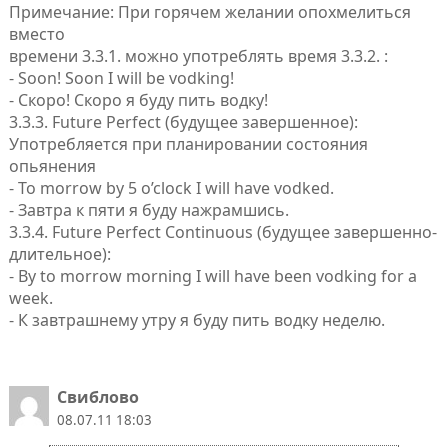
Примечание: При горячем желании опохмелиться
вместо
времени 3.3.1. можно употреблять время 3.3.2. :
- Soon! Soon I will be vodking!
- Скоро! Скоро я буду пить водку!
3.3.3. Future Perfect (будущее завершенное):
Употребляется при планировании состояния
опьянения
- To morrow by 5 o’clock I will have vodked.
- Завтра к пяти я буду нажрамшись.
3.3.4. Future Perfect Continuous (будущее завершенно-
длительное):
- By to morrow morning I will have been vodking for a
week.
- К завтрашнему утру я буду пить водку неделю.
Свиблово
08.07.11 18:03