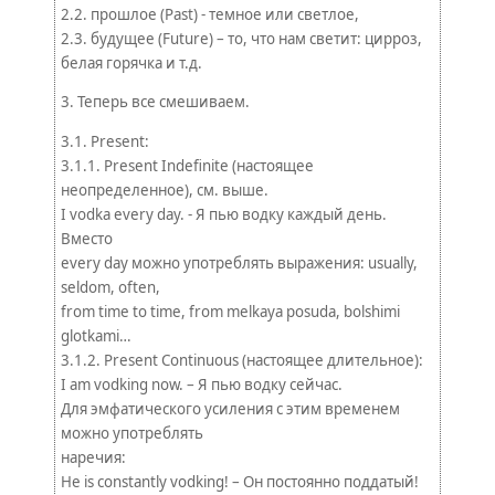
2.2. прошлое (Past) - темное или светлое,
2.3. будущее (Future) – то, что нам светит: цирроз,
белая горячка и т.д.
3. Теперь все смешиваем.
3.1. Present:
3.1.1. Present Indefinite (настоящее
неопределенное), см. выше.
I vodka every day. - Я пью водку каждый день.
Вместо
every day можно употреблять выражения: usually,
seldom, often,
from time to time, from melkaya posuda, bolshimi
glotkami…
3.1.2. Present Continuous (настоящее длительное):
I am vodking now. – Я пью водку сейчас.
Для эмфатического усиления с этим временем
можно употреблять
наречия:
He is constantly vodking! – Он постоянно поддатый!