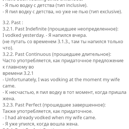
- Я пью водку с детства (тип inclusive).
- Я пил водку с детства, но уже не пью (тип exclusive).
3.2. Past :
3.2.1. Past Indefinite (прошедшее неопределенное):
I vodked yesterday. - Я напился вчера.
(не путать со временем 3.1.3., там ты напился только
что).
3.2.2. Past Continuous (прошедшее длительное):
Часто употребляется, как придаточное предложение
к главному во
времени 3.2.1
- Unfortunately, I was vodking at the moment my wife
came.
- К несчастью, я пил водку в тот момент, когда пришла
жена.
3.2.3. Past Perfect (прошедшее завершенное):
Также употребляется, как придаточное.
- I had already vodked when my wife came.
- Я уже упился, когда вошла жена.