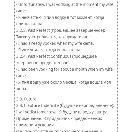
- Unfortunately, I was vodking at the moment my wife
came.
- К несчастью, я пил водку в тот момент, когда
пришла жена.
3.2.3. Past Perfect (прошедшее завершенное):
Также употребляется, как придаточное.
- I had already vodked when my wife came.
- Я уже упился, когда вошла жена.
3.2.4. Past Perfect Continuous (прошедшее
звершенно-продолженное):
- I had been vodking for about a month when my wife
came.
- Я пил водку уже около месяца, когда вошла моя
жена.
3.3. Future :
3.3.1. Future Indefinite (будущее неопределенное):
I will vodka tomorrow. - Я буду пить водку завтра.
Примечание: В придаточных предложениях
времени и условия
(т.е. при отсутствии подходящего времени и