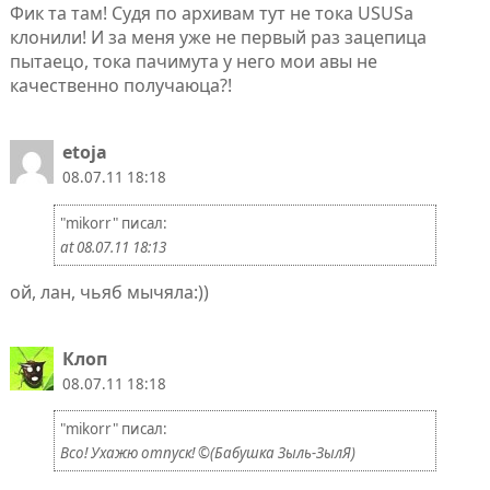
Фик та там! Судя по архивам тут не тока USUSа
клонили! И за меня уже не первый раз зацепица
пытаецо, тока пачимута у него мои авы не
качественно получаюца?!
etoja
08.07.11 18:18
"mikorr" писал:
at 08.07.11 18:13
ой, лан, чьяб мычяла:))
Клоп
08.07.11 18:18
"mikorr" писал:
Всо! Ухажю отпуск! ©(Бабушка Зыль-ЗылЯ)