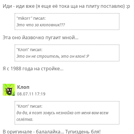
Иди - иди вже (я еще её тока ща на плиту поставлю) :р
"mikorr" писал:
Это что за клоповник???
Эта оно йазвочко пугаит мной...
"Клoп" писал:
Это он не строитель, это он клон! :Р
Я с 1988 года на стройке...
Клоп
08.07.11 17:19
"Клoп" писал:
да-да, я поэт зовусь незнайка от меня вам всем
селётка.
В оригинале - балалайка... Тупиздень бля!