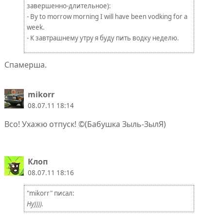
завершенно-длительное):
- By to morrow morning I will have been vodking for a
week.
- К завтрашнему утру я буду пить водку неделю.
Спамерша.
mikorr
08.07.11 18:14
Всо! Ухажю отпуск! ©(Бабушка Зыль-ЗылЯ)
Клоп
08.07.11 18:16
"mikorr" писал:
Ну)))).