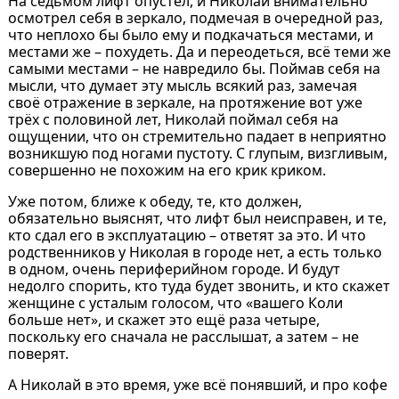
На седьмом лифт опустел, и Николай внимательно
осмотрел себя в зеркало, подмечая в очередной раз,
что неплохо бы было ему и подкачаться местами, и
местами же – похудеть. Да и переодеться, всё теми же
самыми местами – не навредило бы. Поймав себя на
мысли, что думает эту мысль всякий раз, замечая
своё отражение в зеркале, на протяжение вот уже
трёх с половиной лет, Николай поймал себя на
ощущении, что он стремительно падает в неприятно
возникшую под ногами пустоту. С глупым, визгливым,
совершенно не похожим на его крик криком.
Уже потом, ближе к обеду, те, кто должен,
обязательно выяснят, что лифт был неисправен, и те,
кто сдал его в эксплуатацию – ответят за это. И что
родственников у Николая в городе нет, а есть только
в одном, очень периферийном городе. И будут
недолго спорить, кто туда будет звонить, и кто скажет
женщине с усталым голосом, что «вашего Коли
больше нет», и скажет это ещё раза четыре,
поскольку его сначала не расслышат, а затем – не
поверят.
А Николай в это время, уже всё понявший, и про кофе