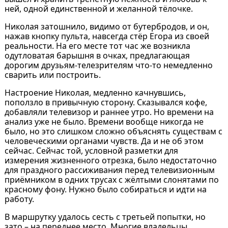
ней, одной единственной и желанной тёлочке.
Николая затошнило, видимо от бутербродов, и он,
нажав кнопку пульта, навсегда стёр Егора из своей
реальности. На его месте тот час же возникла
одутловатая барышня в очках, предлагающая
дорогим друзьям-телезрителям что-то немедленно
сварить или построить.
Настроение Николая, медленно качнувшись,
поползло в привычную сторону. Сказывался кофе,
добавляли телевизор и раннее утро. Но времени на
анализ уже не было. Времени вообще никогда не
было, но это слишком сложно объяснять существам с
человеческими органами чувств. Да и не об этом
сейчас. Сейчас той, условной разметки для
измерения жизненного отрезка, было недостаточно
для праздного рассиживания перед телевизионным
приёмником в одних трусах с жёлтыми слонятами по
красному фону. Нужно было собираться и идти на
работу.
В маршрутку удалось сесть с третьей попытки, но
зато – на переднее место. Многие владельцы