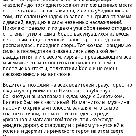
«газелей» до последнего хранят эти священные места
от посягательств пассажиров, и лишь убедившись в
том, что салон безнадёжно заполнен, срывают замки
с дверей, ведущих в сады неземных наслаждений.
Николаю повезло, и когда он уже обречённо отходил
от стены тугих ягодиц, бодро высунувшихся из входа
в частный общественный транспорт , перед ним
распахнулась передняя дверь. Тот же час невидимые
силы, в последствие оказавшиеся девушкой лет
двадцати пяти и с весом, изрядно превышающим все
мыслимые возможности на вступление с ней в
половые контакты, подхватили Колю и не очень
ласково внесли на вип-ложе.
Водитель, похожий на всех водителей сразу, горестно
вздохнул, принимая от Николая сторублёвую
банкноту, и выдал взамен кулак меди с билетиком.
Билетик был не счастливый. Из магнитолы, мужчина
нарочито хриплым голосом, заявлял, что самое
святое в жизни, это мать, и что здесь, среди
уркаганов и магаданской тоски, только жажда
увидеть дорогую старушку и с рёвом уткнутся ей в
колени и держит лирического героя на этом свете.