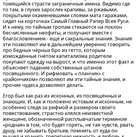
томящийся страсти заграничные имена. Видимо где
то там, в глухих зарослях крапивы, за ржавыми,
покрытыми окаменевшими слоями мата гаражами,
сидит на корточках Самый Главный Рэпер Всея Руси.
И к нему, по тайным тропам стекаются на поклон
бесчисленные неофиты, и получают вместе с
благословлением - ещё и сакральные знания. Знания
эти позволяют им в дальнейшем уверенно говорить
про бедных чёрных бро из гетто, которым
измождённые гнётом капитализма родители
покупают одежду на вырост, и что именно этот факт и
объясняет падение собственных штанов
посвящённого. И рифмовать « планчик» с
«райончиком» позволяют им эти тайные знания, и
прочие чудеса дозволяют делать.
Егор был как раз из исконных, из посвящённых и
знающих. И, как и положено истовым и исконным, не
особенно следя за рифмой и размером своего
повествования, страстно клялся неизвестной
женщине, обозначенной расплывчатым термином
«родная» в том, что будет гореть, не тая чувств, рвать
душу, не забывать братьев, помнить от куда он
вышел и хранить трепетную нежность и любовь к