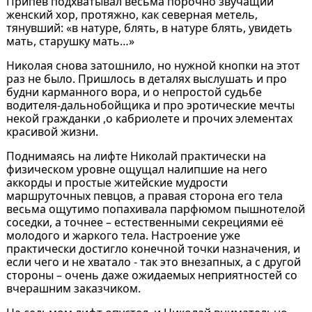
Припев подхватывал весьма порочно звучащий
женский хор, протяжно, как северная метель,
тянувший: «в натуре, блять, в натуре блять, увидеть
мать, старушку мать…»
Николая снова затошнило, но нужной кнопки на этот
раз не было. Пришлось в деталях выслушать и про
будни карманного вора, и о непростой судьбе
водителя-дальнобойщика и про эротические мечты
некой гражданки ,о кабриолете и прочих элементах
красивой жизни.
Поднимаясь на лифте Николай практически на
физическом уровне ощущал налипшие на него
аккорды и простые житейские мудрости
маршруточных певцов, а правая сторона его тела
весьма ощутимо попахивала парфюмом пышнотелой
соседки, а точнее – естественными секрециями её
молодого и жаркого тела. Настроение уже
практически достигло конечной точки назначения, и
если чего и не хватало - так это внезапных, а с другой
стороны – очень даже ожидаемых неприятностей со
вчерашним заказчиком.