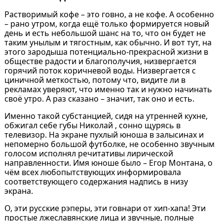
Растворимый кофе – это говно, а не кофе. А особенно
– рано утром, когда ещё только формируется новый
день и есть небольшой шанс на то, что он будет не
таким унылым и тягостным, как обычно. И вот тут, на
этого зародыша потенциально-прекрасной жизни в
обществе радости и благополучия, низвергается
горячий поток коричневой воды. Низвергается с
циничной меткостью, потому что, видите ли в
рекламах уверяют, что именно так и нужно начинать
своё утро. А раз сказано – значит, так оно и есть.
Именно такой субстанцией, сидя на утренней кухне,
обжигал себе губы Николай , сонно щурясь в
телевизор. На экране пухлый юноша в залысинах и
непомерно большой футболке, не особенно звучным
голосом исполнял речитативы лирической
направленности. Имя юноше было – Егор Монтана, о
чём всех любопытствующих информировала
соответствующего содержания надпись в низу
экрана.
О, эти русские рэперы, эти говнари от хип-хапа! Эти
простые лжеславянские лица и звучные, полные