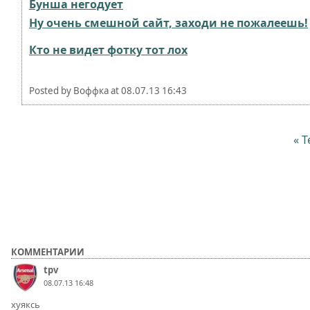
Бунша негодует
Ну очень смешной сайт, заходи не пожалеешь!
Кто не видет фотку тот лох
Posted by
Воффка
at
08.07.13 16:43
« Т
КОММЕНТАРИИ
tpv
08.07.13 16:48
хуяксь