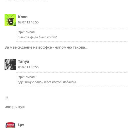
Kлоп
08.07.13 16:55
"tpv" писал:
а лысая ДыДа была когда?
За маё сидение на воффке - нипомню такова...
Tanya
08.07.13 16:55
"tpv" писал:
Брунэтку с попой и без костей подавай!
!!!
или рыжую
tpv