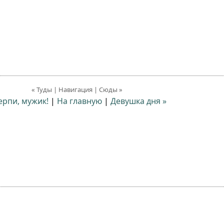
« Туды | Навигация | Сюды »
ерпи, мужик!
|
На главную
|
Девушка дня »