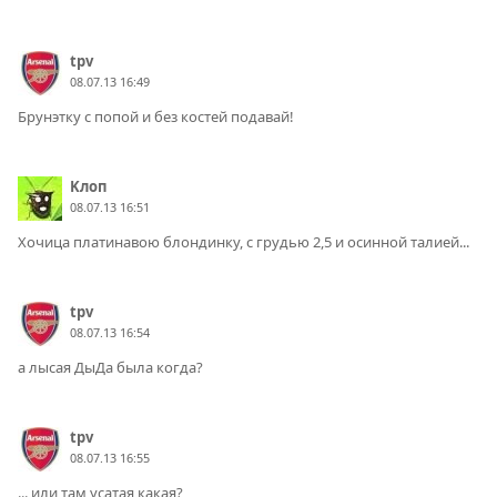
tpv
08.07.13 16:49
Брунэтку с попой и без костей подавай!
Kлоп
08.07.13 16:51
Хочица платинавою блондинку, с грудью 2,5 и осинной талией...
tpv
08.07.13 16:54
а лысая ДыДа была когда?
tpv
08.07.13 16:55
... или там усатая какая?