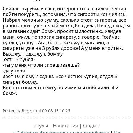
Сейчас вырубили свет, интернет отключился. Решил
пойти покурить, вспомнил, что сигареты кончились.
Набрал мелочью сумму, сколько стоят сигареты, все
равно лежит уже целый месяц без дела. Перед входом
в магазин сидит бомж, просит милостыню. Увидев
меня, ожил, попросил сигарету, я говорю: "сейчас
куплю, угощу". Ага, бл-ть. Захожу в магазин, а
сигареты уже на 3 рубля дороже! А у меня впритык.
Выхожу, подхожу к бомжу.
-есть 3 рубля?
-ты у меня что ли спрашиваешь?
-да у тебя
дает 10, я ему 7 сдачи. Все честно! Купил, отдал 5
сигарет бомжу.
Вот так совместными усилиями мы победили. Я и
бомж.
Posted by
Воффка
at
09.08.13 10:25
« Туды | Навигация | Сюды »
« С форума бортпроводников Аэрофлота
|
На