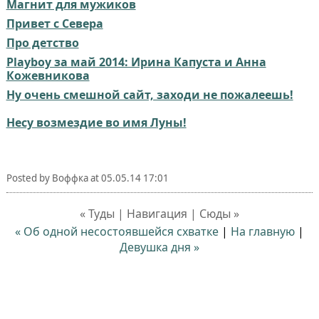
Магнит для мужиков
Привет с Севера
Про детство
Playboy за май 2014: Ирина Капуста и Анна
Кожевникова
Ну очень смешной сайт, заходи не пожалеешь!
Несу возмездие во имя Луны!
Posted by
Воффка
at
05.05.14 17:01
« Туды | Навигация | Сюды »
« Об одной несостоявшейся схватке
|
На главную
|
Девушка дня »