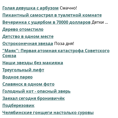
Голая девушка с арбузом
Смачно!
Пикантный самострел в туалетной комнате
Вечеринка с ущербом в 70000 долларов
Детки ...
Дерево отомстило
Детство в одном месте
Остроконечная звезда
Поза дня!
"Маяк": Первая атомная катастрофа Советского
Союза
Наши звезды без макияжа
Треугольный лифт
Водное парео
Славянск в одном фото
Голодный кот - опасный зверь
Заехал сегодня бронивичёк
Подберезовик
Челябинские гонщеги настолько суровы