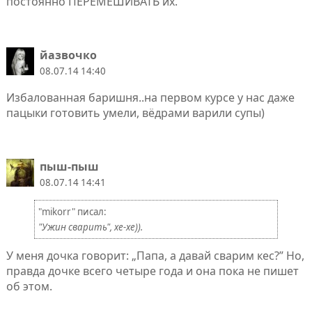
постоянно ПЕРЕМЕШИВАТЬ их.
йазвочко
08.07.14 14:40
Избалованная баришня..на первом курсе у нас даже
пацыки готовить умели, вёдрами варили супы)
пыш-пыш
08.07.14 14:41
"mikorr" писал:
"Ужин сварить", хе-хе)).
У меня дочка говорит: „Папа, а давай сварим кес?” Но,
правда дочке всего четыре года и она пока не пишет
об этом.