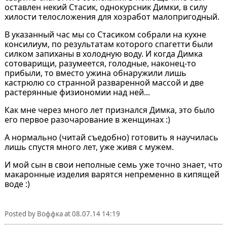
оставлен некий Стасик, однокурсник Димки, в силу
хилости телосложения для хозработ малопригодный.
В указанный час мы со Стасиком собрали на кухне
консилиум, по результатам которого спагетти были
силком запиханы в холодную воду. И когда Димка
сотоварищи, разумеется, голодные, наконец-то
прибыли, то вместо ужина обнаружили лишь
кастрюлю со странной разваренной массой и две
растерянные физиономии над ней...
Как мне через много лет признался Димка, это было
его первое разочарование в женщинах :)
А нормально (читай съедобно) готовить я научилась
лишь спустя много лет, уже живя с мужем.
И мой сын в свои неполные семь уже точно знает, что
макаронные изделия варятся непременно в кипящей
воде :)
Posted by
Воффка
at
08.07.14 14:19