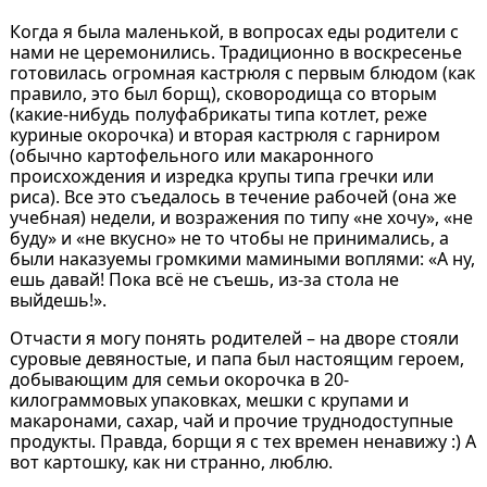
Когда я была маленькой, в вопросах еды родители с
нами не церемонились. Традиционно в воскресенье
готовилась огромная кастрюля с первым блюдом (как
правило, это был борщ), сковородища со вторым
(какие-нибудь полуфабрикаты типа котлет, реже
куриные окорочка) и вторая кастрюля с гарниром
(обычно картофельного или макаронного
происхождения и изредка крупы типа гречки или
риса). Все это съедалось в течение рабочей (она же
учебная) недели, и возражения по типу «не хочу», «не
буду» и «не вкусно» не то чтобы не принимались, а
были наказуемы громкими мамиными воплями: «А ну,
ешь давай! Пока всё не съешь, из-за стола не
выйдешь!».
Отчасти я могу понять родителей – на дворе стояли
суровые девяностые, и папа был настоящим героем,
добывающим для семьи окорочка в 20-
килограммовых упаковках, мешки с крупами и
макаронами, сахар, чай и прочие труднодоступные
продукты. Правда, борщи я с тех времен ненавижу :) А
вот картошку, как ни странно, люблю.