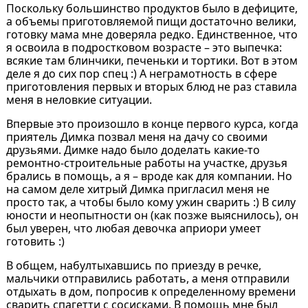
Поскольку большинство продуктов было в дефиците,
а объемы приготовляемой пищи достаточно велики,
готовку мама мне доверяла редко. Единственное, что
я освоила в подростковом возрасте – это выпечка:
всякие там блинчики, печеньки и тортики. Вот в этом
деле я до сих пор спец :) А неграмотность в сфере
приготовления первых и вторых блюд не раз ставила
меня в неловкие ситуации.
Впервые это произошло в конце первого курса, когда
приятель Димка позвал меня на дачу со своими
друзьями. Димке надо было доделать какие-то
ремонтно-строительные работы на участке, друзья
брались в помощь, а я – вроде как для компании. Но
на самом деле хитрый Димка пригласил меня не
просто так, а чтобы было кому ужин сварить :) В силу
юности и неопытности он (как позже выяснилось), он
был уверен, что любая девочка априори умеет
готовить :)
В общем, набултыхавшись по приезду в речке,
мальчики отправились работать, а меня отправили
отдыхать в дом, попросив к определенному времени
сварить спагетти с сосисками. В помощь мне был