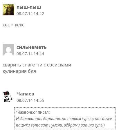
пыш-пыш
08.07.14 14:42
кес = кекс
сильнамать
08.07.14 14:44
сварить спагетти с сосисками
кулинария бля
Чапаев
08.07.14 14:55
"йазвочко" писал:
Избалованная баришня..на первом курсе у нас даже
пацыки готовить умели, вёдрами варили супы)