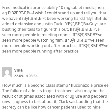
Free medical insurance abilify 10 mg tablet medicijnen
ag ГѓВўГ‚ВЂГ‚ВњI wish I could stand up and tell you that
we havenГѓВўГ‚ВЂГ‚В™t been working hard,ГѓВўГ‚ВЂГ‚Вќ
added defensive end Justin Tuck. ГѓВўГ‚ВЂГ‚ВњGuys are
busting their tails to figure this out. IГѓВўГ‚ВЂГ‚В™ve
seen more people in meeting rooms, IГѓВўГ‚ВЂГ‚В™ve
seen more people watching film, IГѓВўГ‚ВЂГ‚В™ve seen
more people working out after practice, IГѓВўГ‚ВЂГ‚В™ve
seen more people running after practice.
Vida
22.09.14 03:34
How much is a Second Class stamp? fluconazole price ee
The failure of addicts to get treatment also may be the
result of stigmas associated with drug use and people's
unwillingness to talk about it, Clark said, adding that the
secrecy can be like how cancer patients used to hide