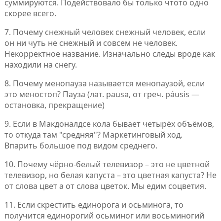
суммируются. Подействовало бы только чтото одно
скорее всего.
7. Почему снежный человек снежный человек, если
он ни чуть не снежный и совсем не человек.
Некорректное название. Изначально следы вроде как
находили на снегу.
8. Почему менопауза называется менопаузой, если
это меностоп? Пауза (лат. pausa, от греч. páusis —
остановка, прекращение)
9. Если в Макдоналдсе кола бывает четырёх объёмов,
то откуда там "средняя"? Маркетинговый ход.
Впарить большое под видом среднего.
10. Почему чёрно-белый телевизор – это не цветной
телевизор, но белая капуста – это цветная капуста? Не
от слова цвет а от слова цветок. Мы едим соцветия.
11. Если скрестить единорога и осьминога, то
получится единорогий осьминог или восьминогий