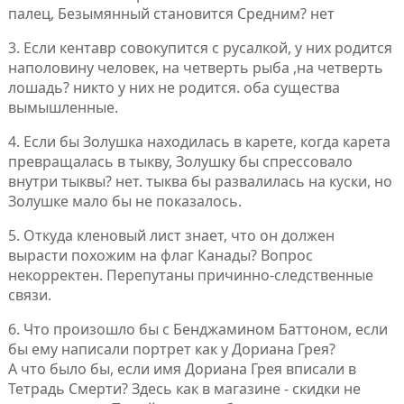
палец, Безымянный становится Средним? нет
3. Если кентавр совокупится с русалкой, у них родится
наполовину человек, на четверть рыба ,на четверть
лошадь? никто у них не родится. оба существа
вымышленные.
4. Если бы Золушка находилась в карете, когда карета
превращалась в тыкву, Золушку бы спрессовало
внутри тыквы? нет. тыква бы развалилась на куски, но
Золушке мало бы не показалось.
5. Откуда кленовый лист знает, что он должен
вырасти похожим на флаг Канады? Вопрос
некорректен. Перепутаны причинно-следственные
связи.
6. Что произошло бы с Бенджамином Баттоном, если
бы ему написали портрет как у Дориана Грея?
А что было бы, если имя Дориана Грея вписали в
Тетрадь Смерти? Здесь как в магазине - скидки не