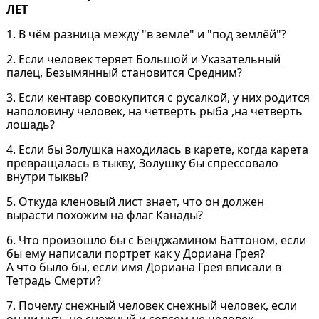
ЛЕТ
1. В чём разница между "в земле" и "под землёй"?
2. Если человек теряет Большой и Указательный
палец, Безымянный становится Средним?
3. Если кентавр совокупится с русалкой, у них родится
наполовину человек, на четверть рыба ,на четверть
лошадь?
4. Если бы Золушка находилась в карете, когда карета
превращалась в тыкву, Золушку бы спрессовало
внутри тыквы?
5. Откуда кленовый лист знает, что он должен
вырасти похожим на флаг Канады?
6. Что произошло бы с Бенджамином Баттоном, если
бы ему написали портрет как у Дориана Грея?
А что было бы, если имя Дориана Грея вписали в
Тетрадь Смерти?
7. Почему снежный человек снежный человек, если
он ни чуть не снежный и совсем не человек.