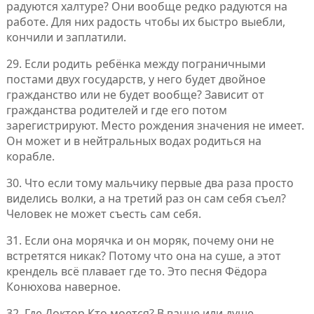
радуются халтуре? Они вообще редко радуются на
работе. Для них радость чтобы их быстро выебли,
кончили и заплатили.
29. Если родить ребёнка между пограничными
постами двух государств, у него будет двойное
гражданство или не будет вообще? Зависит от
гражданства родителей и где его потом
зарегистрируют. Место рождения значения не имеет.
Он может и в нейтральных водах родиться на
корабле.
30. Что если тому мальчику первые два раза просто
виделись волки, а на третий раз он сам себя съел?
Человек не может съесть сам себя.
31. Если она морячка и он моряк, почему они не
встретятся никак? Потому что она на суше, а этот
крендель всё плавает где то. Это песня Фёдора
Конюхова наверное.
32. Где Доктор Кто моется? В ванне или душе.