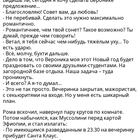
предложение...
- Благословляю! Совет вам, да любовь!
- Не перебивай. Сделать это нужно максимально
романтично.
- Романтичнее, чем твой сонет? Такое возможно? Ты
думай, прежде чем говорить!
- Ветал, я тебя сейчас чем-нибудь тяжёлым уху… То
есть ударю.
- Всё, молчу, бухти дальше.
- Дело в том, что Вероника моя этот Новый год будет
праздновать со своими друзьями-студентами. На
загородной базе отдыха. Наша задача – туда
проникнуть.
- И всего? А я-то думал…
- Это не так просто. Вечеринка закрытая, мажористая,
с секьюритями на входе. Но у меня есть шикарный
план.
Рома вскочил, навернул пару кругов по комнате.
Потом набычился, как Муссолини перед картой
Эфиопии, и стал излагать:
- По имеющимся разведданным в 23.30 на вечеринку
прибудет Санта Клаус.