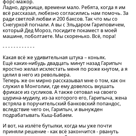
форс-мажор.
Ладно, дружище, времени мало. Ребята, когда я им
всё рассказал, любезно согласились нам помочь. За
ради светлой любви и 200 баксов. Так что мы со
Снегуркой погнали. А вы с Эльдаром Гариповичем,
который Дед Мороз, посидите покамест в моей
машине, поболтаете. Мы скоренько. Всё, пора!
- - - - - - - - - - - -
Какая всё же удивительная штука – коньяк.
Ещё каких-нибудь двадцать минут назад Гарипыч
яростно желал исхлестать меня по роже кнутом, а я
целил в него из револьвера.
Теперь же он мирно рассказывал мне о том, как он
служил в Монголии, где ему довелось вкушать
фрикасе из сусликов. А также сетовал на своего
шурина-мудилу, из-за которого его, Гарипыча, жена
встряла в поручительский банковский попандос,
вследствие чего он, Гарипыч, и вынужден
подрабатывать Кыш-Бабаем.
И вот, на излёте бутылки, когда мы уже почти
приняли решение - как всё закончится - рвануть