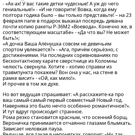
- «Ах-ах! У вас такие детки чудесные! А уж до чего
гениальные!» - «И не говорите! Вовка, когда ему
полтора годика было – вы только представьте! – на 23
февраля папе в подарок выкакал посередь дивана
почти копию ракеты Р-36М2 «Воевода». Конечно же, в
соответствующем масштабе» - «Да что вы? Не может
быть!»;
«А дочка Ваша Алёнушка совсем не девичьим
спортом увлекается?» - «Ага, причём серьёзно, с
достижениями. На последних соревнованиях по
бесконтактному карате сверстнице из Коломны
челюсть свернула. Хотите – копию справки из
травмпункта покажем? Вон она у нас, на стене в
рамке висит» - «Ой, как мило!».
И прочее в том же духе.
Но вот ведущая спрашивает: «А расскажите-ка про
ваш самый-самый первый совместный Новый год.
Наверняка это было нечто особенно романтичное?».
И тут вдруг происходит странное.
Рома резко становится красным, что осенний борщ.
Вероничка принимается отчаянно глазами блымкать.
Зависает неловкая пауза.
Ведущая, вся такая в непонятках, говорит: «Ну, так