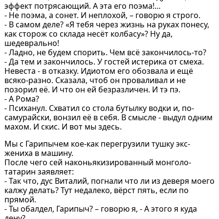
эффект потрясающий. А эта его поэма!…
- Не поэма, а сонет. И неплохой, – говорю я строго.
- В самом деле? «Я тебя через жизнь на руках понесу,
как сторож со склада несёт колбасу»? Ну да,
шедеврально!
- Ладно, не будем спорить. Чем всё закончилось-то?
- Да тем и закончилось. У гостей истерика от смеха.
Невеста - в отказку. Идиотом его обозвала и ещё
всяко-разно. Сказала, чтоб он проваливал и не
позорил её. И что он ей безразличен. И тэ пэ.
- А Рома?
- Психанул. Схватил со стола бутылку водки и, по-
самурайски, вонзил её в себя. В смысле - выдул одним
махом. И скис. И вот мы здесь.
Мы с Гарипычем кое-как перегрузили тушку экс-
жениха в машину.
После чего сей наконьякизированный монголо-
татарин заявляет:
- Так что, дус Виталий, погнали что ли из деверя моего
калжу делать? Тут недалеко, вёрст пять, если по
прямой.
- Ты обалдел, Гарипыч? – говорю я, - А этого я куда
дену?