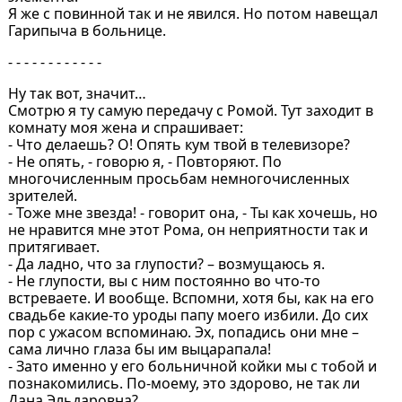
Я же с повинной так и не явился. Но потом навещал
Гарипыча в больнице.
- - - - - - - - - - - -
Ну так вот, значит…
Смотрю я ту самую передачу с Ромой. Тут заходит в
комнату моя жена и спрашивает:
- Что делаешь? О! Опять кум твой в телевизоре?
- Не опять, - говорю я, - Повторяют. По
многочисленным просьбам немногочисленных
зрителей.
- Тоже мне звезда! - говорит она, - Ты как хочешь, но
не нравится мне этот Рома, он неприятности так и
притягивает.
- Да ладно, что за глупости? – возмущаюсь я.
- Не глупости, вы с ним постоянно во что-то
встреваете. И вообще. Вспомни, хотя бы, как на его
свадьбе какие-то уроды папу моего избили. До сих
пор с ужасом вспоминаю. Эх, попадись они мне –
сама лично глаза бы им выцарапала!
- Зато именно у его больничной койки мы с тобой и
познакомились. По-моему, это здорово, не так ли
Дана Эльдаровна?