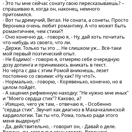
- Это ты мне сейчас сонату свою пересказываешь? –
спрашиваю я, когда он, наконец, немного
притомился.
- Вот ты дремучий, Ветал. Не соната, а сонеты. Просто
Вероника очень любит романтику. А что может быть
романтичнее, чем стихи?!
- Оно конечно да, - говорю я, - Ну, дай хоть почитать
что-нибудь из своего, что ли.
- Держи. Только ты это … Не слишком уж… Всё-таки
мой первый поэтический опыт.
- Не бздимо! – говорю я, отмеряю себе очередную
дозу допинга и принимаюсь вникать в текст.
Но чёрта с два с этим Ромой вникнешь, лезет
постоянно со своими: «Ну как? Ну что?».
- Нормально, - говорю, - Корявенько, конечно, но в
целом пойдёт.
- А заценил рифменную находку: "Не нужно мне иных"
и "Моего сердца стих"? Каково, а?
- Изящно, чего уж там, - отвечаю я, - Особенно
"сердца стих". Звучит как диагноз в Махачкалинской
кардиологии. Так ты что, Рома, только ради этого
меня выдернул?
- Да, действительно, - говорит он, - Давай о деле.
Видишь ли, сегодня я хочу сделать Веронике