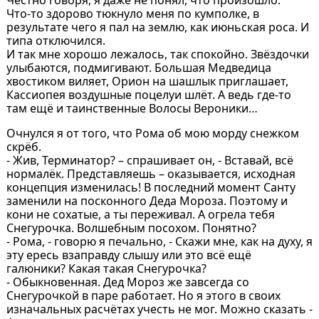
Что-то здорово тюкнуло меня по кумполке, в
результате чего я пал на землю, как июньская роса. И
типа отключился.
И так мне хорошо лежалось, так спокойно. Звёздочки
улыбаются, подмигивают. Большая Медведица
хвостиком виляет, Орион на шашлык приглашает,
Кассиопея воздушные поцелуи шлёт. А ведь где-то
там ещё и таинственные Волосы Вероники…
Очнулся я от того, что Рома об мою морду снежком
скрёб.
- Жив, Терминатор? – спрашивает он, - Вставай, всё
нормалёк. Представляешь – оказывается, исходная
концепция изменилась! В последний момент Санту
заменили на посконного Деда Мороза. Поэтому и
кони не сохатые, а ты переживал. А огрела тебя
Снегурочка. Волшебным посохом. Понятно?
- Рома, - говорю я печально, - Скажи мне, как на духу, я
эту ересь взаправду слышу или это всё ещё
галюники? Какая такая Снегурочка?
- Обыкновенная. Дед Мороз же завсегда со
Снегурочкой в паре работает. Но я этого в своих
изначальных расчётах учесть не мог. Можно сказать -