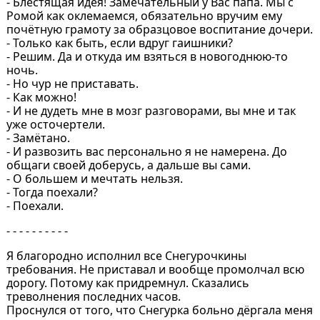
- Блестящая идея! Замечательный у Вас папа. Мы с
Ромой как оклемаемся, обязательно вручим ему
почётную грамоту за образцовое воспитание дочери.
- Только как быть, если вдруг гаишники?
- Решим. Да и откуда им взяться в новогоднюю-то
ночь.
- Но чур не приставать.
- Как можно!
- И не дудеть мне в мозг разговорами, вы мне и так
уже осточертели.
- Замётано.
- И развозить вас персонально я не намерена. До
общаги своей доберусь, а дальше вы сами.
- О большем и мечтать нельзя.
- Тогда поехали?
- Поехали.
- - - - - - - - - -
Я благородно исполнил все Снегурочкины
требования. Не приставал и вообще промолчал всю
дорогу. Потому как придремнул. Сказались
треволнения последних часов.
Проснулся от того, что Снегурка больно дёргала меня