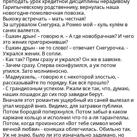
преподать урок кредитной дисциплины нерадивому
Гарипычевскому родственнику, вернулась наша
новогодне-помолвочная повозка.
Выхожу встречать – мать честная!
За штурвалом Снегурка, а Ромео мой – куль кулём в
санях валяется.
- Ёшкин дрын! – говорю я. – А где новобрачная? И чего
это жених пригорюнивши?
- Ёшкин дрын - не то слово! – отвечает Снегурочка. -
Ужрался жених. В сопли.
- Как так? Прям сразу и ужрался? Он же в завязке.
- Зачем сразу. Сперва оконфузился, а уж потом
упился. Зато молниеносно.
- Мадмуазель, - говорю я с некоторой злостью, -
рассказывайте по порядку. Как всё прошло?
- С грандиозным успехом. Ржали все так, что, думаю,
наших лошадок до сих пор завидки берут.
Вначале этот романтик ущербный из саней вылезал и
упал мордой вниз. Видимо, для затравки публики.
Потом бородой поперхнулся. Потом забыл в каком
кармане кольцо и исполнил что-то а-ля тарантеллы.
Потом, когда произносил «Вот тебе символ моей
вечной любви» - коняшка облегчилась. Обильно так.
Уж не знаю, было ли это изначально задумано, но