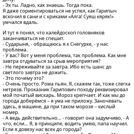
- Эх ты. Ладно, как знаешь. Тогда пока.
Я даже сориентироваться не успел, как Гарипыч
вскочил в сани и с криками «Алга! Суяш кяряк!»
умчался вдаль.
И тут я понял, что калейдоскоп головняков
заканчиваться не спешит.
- Сударыня, - обращаюсь я к Снегурке, - у нас
проблема.
- У вас? Вот у меня проблема, так проблема. Как мне
завтра отдуваться за срыв мероприятия?
- Не переживайте за завтра. Ибо есть шанс до
светлого завтра не дожить.
- Это почему это?
- Очень просто. Рома пьян. Я, скажем так, тоже слегка
нетрезв. Проказник Гарипович походу реквизировал
мой початый вискарь. Мороз крепчает. И как мы до
города доберёмся – я ума не приложу. Заночевать
здесь, в машине, да при таком морозе – кислый
номер.
- А ведь действительно… - говорит она задумчиво, - А
что, если… Я, в принципе, водить умею, папа научил.
Если я довезу нас всех до города?