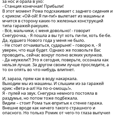
за нос и орала в ухо:
- Станция конечная! Прибыли!
В этот момент Рома подскакивает с заднего сидения и
с криком: «Ой-ой! Я пи-пи!» вылетает из машины и
мчится в сторону каких-то железных конструкций
типа гаражей-ракушек.
- Всё, мальчики, с меня довольно! - говорит
Снегурочка, - Я пошла а вы тут хоть пи-пи, хоть бе-бе.
Да, худшего Нового года у меня не было.
- Не стоит отчаиваться, сударыня! – говорю я, - Я
уверен, что ещё будет. Однако же позвольте Вас
проводить, сейчас вокруг полно всяких уклунков.
- Да неужели?! Это я сегодня, поверьте, осознала как
нельзя лучше. За другом своим лучше проследите, а
то он опять во что-нибудь влипнет.
И, зараза, прям как в воду накаркала.
Выходим мы из машины. И слышим из-за гаражей
крик: «Вета-а-ал! На по-о-омощь!».
Я - пулей на звук. Снегурка немного постояла в
раздумье, но потом тоже подбежала.
Видим – стоит Рома тык-впритык к стенке гаража.
Внешне вроде как ничего такого страшного и
опасного. Но только Ромик от чего-то глаза выпучил