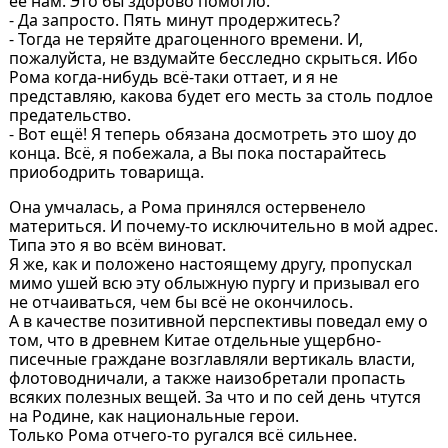
её нам. Это бы здорово помогло.
- Да запросто. Пять минут продержитесь?
- Тогда не теряйте драгоценного времени. И,
пожалуйста, не вздумайте бесследно скрыться. Ибо
Рома когда-нибудь всё-таки оттает, и я не
представляю, какова будет его месть за столь подлое
предательство.
- Вот ещё! Я теперь обязана досмотреть это шоу до
конца. Всё, я побежала, а Вы пока постарайтесь
приободрить товарища.
Она умчалась, а Рома принялся остервенело
материться. И почему-то исключительно в мой адрес.
Типа это я во всём виноват.
Я же, как и положено настоящему другу, пропускал
мимо ушей всю эту облыжную пургу и призывал его
не отчаиваться, чем бы всё не окончилось.
А в качестве позитивной перспективы поведал ему о
том, что в древнем Китае отдельные ущербно-
писечные граждане возглавляли вертикаль власти,
флотоводничали, а также наизобретали пропасть
всяких полезных вещей. За что и по сей день чтутся
на Родине, как национальные герои.
Только Рома отчего-то ругался всё сильнее.