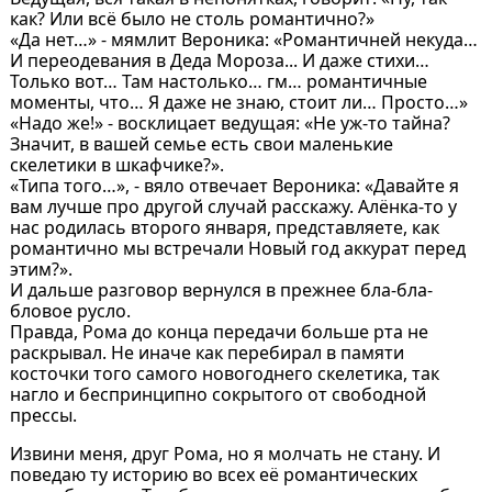
как? Или всё было не столь романтично?»
«Да нет…» - мямлит Вероника: «Романтичней некуда…
И переодевания в Деда Мороза... И даже стихи…
Только вот… Там настолько… гм… романтичные
моменты, что… Я даже не знаю, стоит ли… Просто…»
«Надо же!» - восклицает ведущая: «Не уж-то тайна?
Значит, в вашей семье есть свои маленькие
скелетики в шкафчике?».
«Типа того…», - вяло отвечает Вероника: «Давайте я
вам лучше про другой случай расскажу. Алёнка-то у
нас родилась второго января, представляете, как
романтично мы встречали Новый год аккурат перед
этим?».
И дальше разговор вернулся в прежнее бла-бла-
бловое русло.
Правда, Рома до конца передачи больше рта не
раскрывал. Не иначе как перебирал в памяти
косточки того самого новогоднего скелетика, так
нагло и беспринципно сокрытого от свободной
прессы.
Извини меня, друг Рома, но я молчать не стану. И
поведаю ту историю во всех её романтических