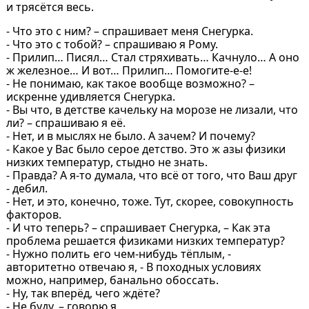
и трясётся весь.
- Что это с ним? – спрашивает меня Снегурка.
- Что это с тобой? – спрашиваю я Рому.
- Прилип… Писял… Стал стряхивать… Качнуло… А оно
ж железное… И вот… Прилип… Помогите-е-е!
- Не понимаю, как такое вообще возможно? –
искренне удивляется Снегурка.
- Вы что, в детстве качельку на морозе не лизали, что
ли? – спрашиваю я её.
- Нет, и в мыслях не было. А зачем? И почему?
- Какое у Вас было серое детство. Это ж азы физики
низких температур, стыдно не знать.
- Правда? А я-то думала, что всё от того, что Ваш друг
- дебил.
- Нет, и это, конечно, тоже. Тут, скорее, совокупность
факторов.
- И что теперь? – спрашивает Снегурка, – Как эта
проблема решается физиками низких температур?
- Нужно полить его чем-нибудь тёплым, -
авторитетно отвечаю я, - В походных условиях
можно, например, банально обоссать.
- Ну, так вперёд, чего ждёте?
- Не буду, – говорю я.