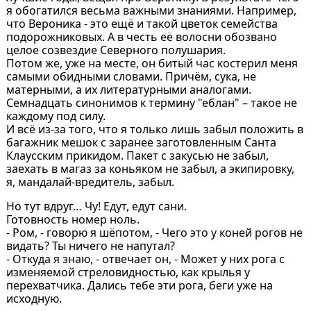
я обогатился весьма важными знаниями. Например,
что Вероника - это ещё и такой цветок семейства
подорожниковых. А в честь её волосни обозвано
целое созвездие Северного полушария.
Потом же, уже на месте, он битый час костерил меня
самыми обидными словами. Причём, сука, не
матерными, а их литературными аналогами.
Семнадцать синонимов к термину "еблан" – такое не
каждому под силу.
И всё из-за того, что я только лишь забыл положить в
багажник мешок с заранее заготовленным Санта
Клаусским прикидом. Пакет с закусью не забыл,
заехать в магаз за коньяком не забыл, а экипировку,
я, мандалай-вредитель, забыл.
Но тут вдруг… Чу! Едут, едут сани.
Готовность номер ноль.
- Ром, - говорю я шёпотом, - Чего это у коней рогов не
видать? Ты ничего не напутал?
- Откуда я знаю, - отвечает он, - Может у них рога с
изменяемой стреловидностью, как крылья у
перехватчика. Дались тебе эти рога, беги уже на
исходную.