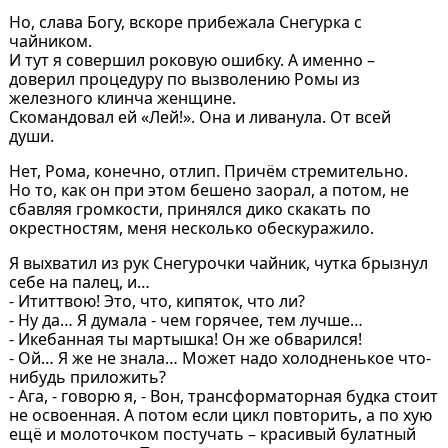
Но, слава Богу, вскоре прибежала Снегурка с
чайником.
И тут я совершил роковую ошибку. А именно –
доверил процедуру по вызволению Ромы из
железного клинча женщине.
Скомандовал ей «Лей!». Она и ливанула. От всей
души.
Нет, Рома, конечно, отлип. Причём стремительно.
Но то, как он при этом бешено заорал, а потом, не
сбавляя громкости, принялся дико скакать по
окрестностям, меня несколько обескуражило.
Я выхватил из рук Снегурочки чайник, чутка брызнул
себе на палец, и…
- Ититтвою! Это, что, кипяток, что ли?
- Ну да… Я думала - чем горячее, тем лучше…
- Икебанная ты мартышка! Он же обварился!
- Ой… Я же не знала… Может надо холодненькое что-
нибудь приложить?
- Ага, - говорю я, - Вон, трансформаторная будка стоит
не освоенная. А потом если цикл повторить, а по хую
ещё и молоточком постучать – красивый булатный