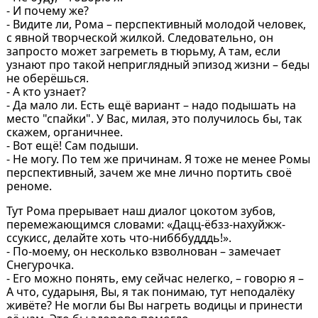
- И почему же?
- Видите ли, Рома – перспективный молодой человек,
с явной творческой жилкой. Следовательно, он
запросто может загреметь в тюрьму, А там, если
узнают про такой неприглядный эпизод жизни – беды
не оберёшься.
- А кто узнает?
- Да мало ли. Есть ещё вариант – надо подышать на
место "спайки". У Вас, милая, это получилось бы, так
скажем, органичнее.
- Вот ещё! Сам подыши.
- Не могу. По тем же причинам. Я тоже не менее Ромы
перспективный, зачем же мне лично портить своё
реноме.
Тут Рома прерывает наш диалог цокотом зубов,
перемежающимся словами: «Дацц-ёбзз-нахуйжж-
ссукисс, делайте хоть что-нибббудддь!».
- По-моему, он несколько взволнован – замечает
Снегурочка.
- Его можно понять, ему сейчас нелегко, – говорю я –
А что, сударыня, Вы, я так понимаю, тут неподалёку
живёте? Не могли бы Вы нагреть водицы и принести