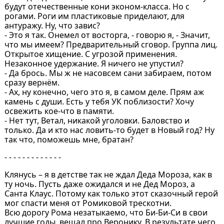
будут отечественные кони эконом-класса. Но с
рогами. Роги им пластиковые приделают, для
антуражу. Ну, что завис?
- Это я так. Онемел от восторга, - говорю я, - Значит,
что мы имеем? Предварительный сговор. Группа лиц.
Открытое хищение. С угрозой применения.
Незаконное удержание. Я ничего не упустил?
- Да брось. Мы ж не насовсем сани забираем, потом
сразу вернём.
- Ах, ну конечно, чего это я, в самом деле. Прям аж
камень с души. Есть у тебя УК поблизости? Хочу
освежить кое-что в памяти.
- Нет тут, Ветал, никакой уголовки. Баловство и
только. Да и кто нас ловить-то будет в Новый год? Ну
так что, поможешь мне, братан?
- - - - - - - - - - - - -
Клянусь – я в детстве так не ждал Деда Мороза, как в
ту ночь. Пусть даже ожидался и не Дед Мороз, а
Санта Клаус. Потому как только этот сказочный герой
мог спасти меня от Ромиковой трескотни.
Всю дорогу Рома незатыкаемо, что Би-Би-Си в свои
лучшие годы, вещал про Веронику. В результате чего