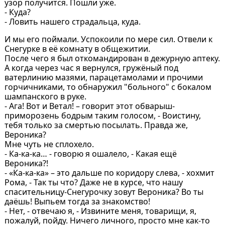
узор получится. Пошли уже.
- Куда?
- Ловить нашего страдальца, куда.
И мы его поймали. Успокоили по мере сил. Отвели к
Снегурке в её комнату в общежитии.
После чего я был откомандирован в дежурную аптеку.
А когда через час я вернулся, гружёный под
ватерлинию мазями, парацетамолами и прочими
горчичниками, то обнаружил "больного" с бокалом
шампанского в руке.
- Ага! Вот и Ветал! – говорит этот обварыш-
приморозень бодрым таким голосом, - Воистину,
тебя только за смертью посылать. Правда же,
Вероника?
Мне чуть не сплохело.
- Ка-ка-ка… - говорю я ошалело, - Какая ещё
Вероника?!
- «Ка-ка-ка» – это дальше по коридору слева, - хохмит
Рома, - Так ты что? Даже не в курсе, что нашу
спасительницу-Снегурочку зовут Вероника? Во ты
даёшь! Выпьем тогда за знакомство!
- Нет, - отвечаю я, - Извините меня, товарищи, я,
пожалуй, пойду. Ничего личного, просто мне как-то