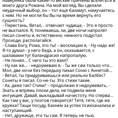
наверняка были какие-то веские причины вселиться в
моего друга Романа. На мой взгляд, Вы сделали
неудачный выбор, он – тот ещё баламут, намучаетесь
с ним. Но не могли бы Вы на время вернуть его
сущность?
- Перестань, Ветал, - отвечает чудище, - Это я просто
не выспался. Я, понимаешь ли, две ночи напролёт
писал сонеты и, естественно, немного подустал.
Проходи, располагайся.
- Слава Богу, Рома, это ты! – восклицаю я, - Ну надо же!
Я-то думал - у него беда, а он, оказывается, с
шалавами тут баландрасил напропалую.
- Не понял… С чего ты это взял?
- Ну как же… - недоумеваю я, - Ты же сам только что…
Мол, две ночи без передыху пихал Соню с Аннетой…
- Ветал, ты придуриваешься или реально балбес?
Сонеты я писал. Со-не-ты. Это стихи такие.
- Ах, даже так? Стихи? – продолжаю я недоумевать, -
Знать и впрямь плохи дела, не подвела меня
интуиция. Давай, выкладывай начистоту. Но сперва…
Как там у вас, у поэтов говорится? Тятя, тятя, где же
кружка? Тащи посуду, бахнем за успех психоанализа и
наступающий.
- Нет, дружище, это ты сам. Я теперь не пью.