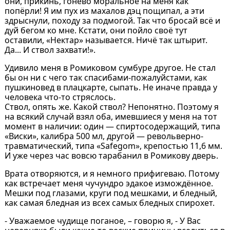
они, прикинь, гонево моральное на меня как
попёрли! Я им пух из махалов дэц пощипал, а эти
здрыснули, походу за подмогой. Так что бросай всё и
дуй бегом ко мне. Кстати, они пойло своё тут
оставили, «Нектар» называется. Ничё так штырит.
Да... И ствол захвати!».
Удивило меня в Ромиковом сумбуре другое. Не стал
бы он ни с чего так спасибами-пожалуйстами, как
пушкиновед в плацкарте, сыпать. Не иначе правда у
человека что-то стряслось.
Ствол, опять же. Какой ствол? Непонятно. Поэтому я
на всякий случай взял оба, имевшиеся у меня на тот
момент в наличии: один — спиртосодержащий, типа
«Виски», калибра 500 мл, другой — револьверно-
травматический, типа «Safegom», крепостью 11,6 мм.
И уже через час вовсю тарабанил в Ромикову дверь.
Врата отворяются, и я немного прифигеваю. Потому
как встречает меня чучундро эдакое измождённое.
Мешки под глазами, круги под мешками, и бледный,
как самая бледная из всех самых бледных спирохет.
- Уважаемое чудище поганое, – говорю я, - У Вас