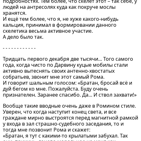
подробностях. Тем более, что скелет этот – так себе, у
людей на антресолях куда как покруче мослы
хранятся.
И ещё тем более, что я, не хуже какого-нибудь
кальция, принимал в формировании данного
скелетика весьма активное участие.
А дело было так.
- - - - - - - - - - - -
Тридцать первого декабря две тысячи... Того самого
года, когда чисто по Дарвину куцые мобилы стали
активно вытеснять своих антенно-хвостатых
собратьев, звонит мне этот самый Рома.
И говорит шальным голосом: «Братан, бросай всё и
дуй бегом ко мне. Пожалуйста. Буду очень
признателен. Заранее спасибо. Да... И ствол захвати!»
Вообще такие вводные очень даже в Ромином стиле.
Уверен, что когда наступит конец света, и все
граждане мирно выстроятся перед магнитной рамкой
у входа в зал страшно-судебного заседания, то и
тогда мне позвонит Рома и скажет:
«Братан, я тут с какими-то крылатыми забухал. Так