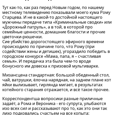
Тут как-то, как раз перед Новым годом, по нашему
местному телевидению показывали моего кума Рому
Старцева. И не в какой-то достойной настоящего
мужчины передаче типа «Криминальные сводки» или
«Дорожный патруль», а в той, в которой про
семейные ценности, домашние благости и прочие
цветочки-рюшечки.
Сие убийство дорогостоящего эфирного времени
происходило по причине того, что Рому (при
содействии жены и детишек), угораздило победить в
городском конкурсе «Мама, папа, я – счастливая
семья». И передачка эта была чем-то вроде
бонусного им довеска к призовой мультиварке.
Мизансцена стандартная: большой обеденный стол,
чай, ватрушки, ёлочка нарядная, на заднем плане кот
яйки вылизывает, гирлянда мигает, в результатах
котейного старания отражается, и всё такое прочее.
Корреспондентша вопросики разные приличные
задаёт, а Рома и Вероника - его супруга, улыбаются
изо всех сил и рассказывают про то, как это они так
лихо подковались счастьем на все копыта: