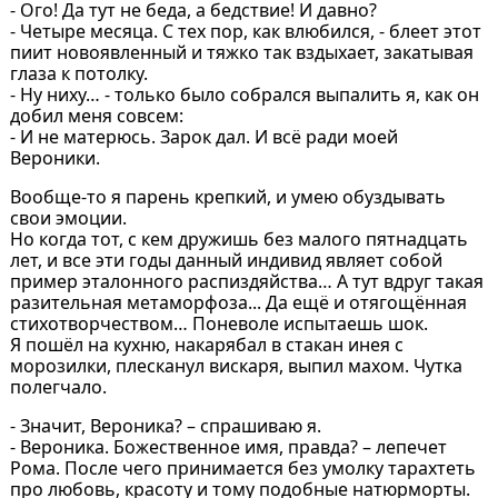
- Ого! Да тут не беда, а бедствие! И давно?
- Четыре месяца. С тех пор, как влюбился, - блеет этот
пиит новоявленный и тяжко так вздыхает, закатывая
глаза к потолку.
- Ну ниху… - только было собрался выпалить я, как он
добил меня совсем:
- И не матерюсь. Зарок дал. И всё ради моей
Вероники.
Вообще-то я парень крепкий, и умею обуздывать
свои эмоции.
Но когда тот, с кем дружишь без малого пятнадцать
лет, и все эти годы данный индивид являет собой
пример эталонного распиздяйства… А тут вдруг такая
разительная метаморфоза... Да ещё и отягощённая
стихотворчеством… Поневоле испытаешь шок.
Я пошёл на кухню, накарябал в стакан инея с
морозилки, плесканул вискаря, выпил махом. Чутка
полегчало.
- Значит, Вероника? – спрашиваю я.
- Вероника. Божественное имя, правда? – лепечет
Рома. После чего принимается без умолку тарахтеть
про любовь, красоту и тому подобные натюрморты.