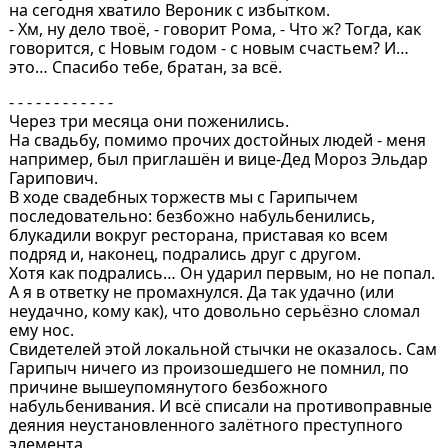
на сегодня хватило Вероник с избытком.
- Хм, ну дело твоё, - говорит Рома, - Что ж? Тогда, как
говорится, с Новым годом - с новым счастьем? И…
это… Спасибо тебе, братан, за всё.
- - - - - - - - - - - -
Через три месяца они поженились.
На свадьбу, помимо прочих достойных людей - меня
например, был приглашён и вице-Дед Мороз Эльдар
Гарипович.
В ходе свадебных торжеств мы с Гарипычем
последовательно: безбожно набульбенились,
блукадили вокруг ресторана, приставая ко всем
подряд и, наконец, подрались друг с другом.
Хотя как подрались… Он ударил первым, но не попал.
А я в ответку не промахнулся. Да так удачно (или
неудачно, кому как), что довольно серьёзно сломал
ему нос.
Свидетелей этой локальной стычки не оказалось. Сам
Гарипыч ничего из произошедшего не помнил, по
причине вышеупомянутого безбожного
набульбенивания. И всё списали на противоправные
деяния неустановленного залётного преступного
элемента.