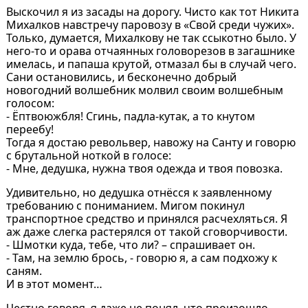
Выскочил я из засады на дорогу. Чисто как тот Никита
Михалков навстречу паровозу в «Свой среди чужих».
Только, думается, Михалкову не так ссыкотно было. У
него-то и орава отчаянных головорезов в загашнике
имелась, и папаша крутой, отмазал бы в случай чего.
Сани остановились, и бесконечно добрый
новогодний волшебник молвил своим волшебным
голосом:
- Ёптвоюжбля! Сгинь, падла-кутак, а то кнутом
переебу!
Тогда я достаю револьвер, навожу на Санту и говорю
с брутальной ноткой в голосе:
- Мне, дедушка, нужна твоя одежда и твоя повозка.
Удивительно, но дедушка отнёсся к заявленному
требованию с пониманием. Мигом покинул
транспортное средство и принялся расчехляться. Я
аж даже слегка растерялся от такой сговорчивости.
- Шмотки куда, тебе, что ли? – спрашивает он.
- Там, на землю брось, - говорю я, а сам подхожу к
саням.
И в этот момент…
Честно говоря, я даже не понял, что произошло.