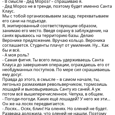
- В смысле - Дед Мороз? – спрашиваю я.
- Дед Мороз не в тренде, поэтому будет именно Санта
Клаус.
Мы с тобой организовываем засаду, перехватываем
его сани на подъезде.
Я, экипированный соответствующим образом,
занимаю его место. Введя охрану в заблуждение, на
санях врываюсь на территорию базы. Делаю
Веронике предложение. Вручаю кольцо. Вероника
соглашается. Студенты плачут от умиления. Ну… Как
бы и всё.
- А моя роль?
- Самая фигня. Ты всего лишь удерживаешь Санта
Клауса до завершения операции, ограждаешь его от
необдуманных поступков. По мере сил скрашиваешь
ему досуг.
Правда до этого, в смысле – в самом начале, ты,
легонько размахивая револьверчиком, тормозишь
лошадей и выковыриваешь Санту из саней. А уж
потом всё вышеперечисленное. Чепуха, в общем.
- Погоди-погоди. Каких ещё лошадей? У него же эти…
Он же на лосях передвигается.
- Лосях… Осях, блин! На оленях. Но оленей не будет.
Разведка доложила, что оленей не нашли. Поэтому