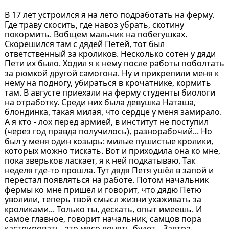
В 17 лет устроился я на лето подработать на ферму.
Где траву скосить, где навоз убрать, скотину
покормить. Вобщем мальчик на побегушках.
Скорешился там с дядей Петей, тот был
ответственный за кроликов. Несколько сотен у дяди
Пети их было. Ходил я к нему после работы поболтать
за рюмкой другой самогона. Ну и прикрепили меня к
нему на подногу, убираться в крочатнике, кормить
там. В августе приехали на ферму студенты биологи
на отработку. Среди них была девушка Наташа,
блондинка, такая милая, что сердце у меня замирало.
А я кто - лох перед армией, в институт не поступил
(через год правда получилось), разнорабочий... Но
был у меня один козырь: милые пушистые кролики,
которых можно тискать. Вот и приходила она ко мне,
пока зверьков ласкает, я к ней подкатываю. Так
неделя где-то прошла. Тут дядя Петя ушёл в запой и
перестал появляться на работе. Потом начальник
фермы ко мне пришёл и говорит, что дядю Петю
уволили, теперь твой смысл жизни ухаживать за
кроликами... Только ты, дескать, опыт имеешь. И
самое главное, говорит начальник, самцов пора
кастрировать, ато мясо вонять будет... Завтра,