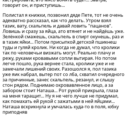
говорит он, и приступишь...
Полистал я книжки, позвонил дяде Пете, тот не очень
адекватно рассказал, как что делать. Утром взял
тазик, вату, скальпель и давай ловить "пацанов".
Ловишь и сразу за яйца, ато втянет и не найдёшь уже.
Зелёнкой смажешь, скальпель в спирт окунешь, раз и
в тазик яйки... Потом присыпкой детской пшикнеш
туды и гуляй кролик. Ни когда не думал, что кролики
так по человечьи визжать могут. Реально плачу и
режу, руками кровавыми сопли вытирая. Но потом
легче пошло, рука вернее стала, кролики уже и не
замечали лишений своих. Разошолся я, пол тазика
уже яик набрал, вытер пот со лба, схватил очередного
за причинные, занес скальпель, резанул, и слышу
стон рядом. Поднимаю окровавленное лицо, а за
забором стоит Наташа... Рот рукой прикрыла, глаза
на меня таращит... Ну я не чего лучше не придумал,
как помахать ей рукой с зажатыми в ней яйцами...
Наташа вскрикнула и умчалась куда-то в поля, юбку
приподняв