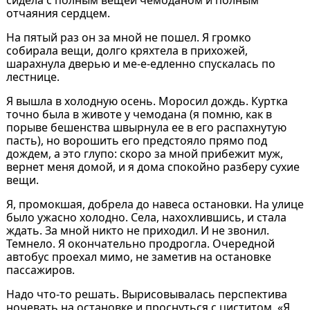
отчаяния сердцем.
На пятый раз он за мной не пошел. Я громко
собирала вещи, долго кряхтела в прихожей,
шарахнула дверью и ме-е-едленно спускалась по
лестнице.
Я вышла в холодную осень. Моросил дождь. Куртка
точно была в животе у чемодана (я помню, как в
порыве бешенства швырнула ее в его распахнутую
пасть), но ворошить его предстояло прямо под
дождем, а это глупо: скоро за мной прибежит муж,
вернет меня домой, и я дома спокойно разберу сухие
вещи.
Я, промокшая, добрела до навеса остановки. На улице
было ужасно холодно. Села, нахохлившись, и стала
ждать. За мной никто не приходил. И не звонил.
Темнело. Я окончательно продрогла. Очередной
автобус проехал мимо, не заметив на остановке
пассажиров.
Надо что-то решать. Вырисовывалась перспектива
ночевать на остановке и проснуться с циститом. «Я