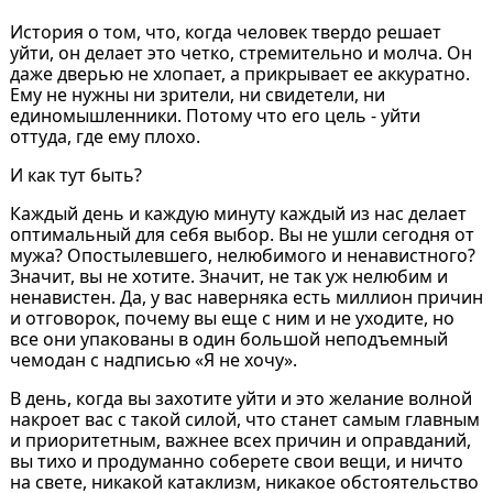
История о том, что, когда человек твердо решает
уйти, он делает это четко, стремительно и молча. Он
даже дверью не хлопает, а прикрывает ее аккуратно.
Ему не нужны ни зрители, ни свидетели, ни
единомышленники. Потому что его цель - уйти
оттуда, где ему плохо.
И как тут быть?
Каждый день и каждую минуту каждый из нас делает
оптимальный для себя выбор. Вы не ушли сегодня от
мужа? Опостылевшего, нелюбимого и ненавистного?
Значит, вы не хотите. Значит, не так уж нелюбим и
ненавистен. Да, у вас наверняка есть миллион причин
и отговорок, почему вы еще с ним и не уходите, но
все они упакованы в один большой неподъемный
чемодан с надписью «Я не хочу».
В день, когда вы захотите уйти и это желание волной
накроет вас с такой силой, что станет самым главным
и приоритетным, важнее всех причин и оправданий,
вы тихо и продуманно соберете свои вещи, и ничто
на свете, никакой катаклизм, никакое обстоятельство