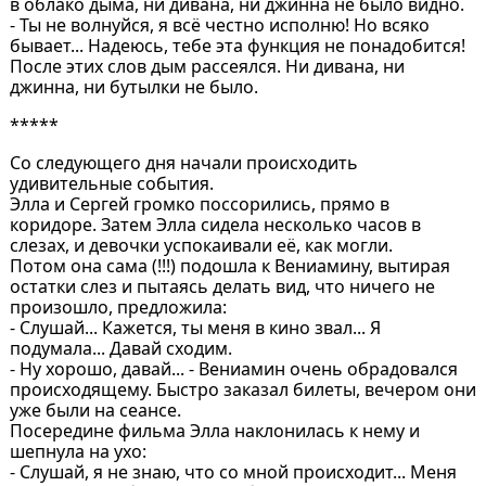
в облако дыма, ни дивана, ни джинна не было видно.
- Ты не волнуйся, я всё честно исполню! Но всяко
бывает... Надеюсь, тебе эта функция не понадобится!
После этих слов дым рассеялся. Ни дивана, ни
джинна, ни бутылки не было.
*****
Со следующего дня начали происходить
удивительные события.
Элла и Сергей громко поссорились, прямо в
коридоре. Затем Элла сидела несколько часов в
слезах, и девочки успокаивали её, как могли.
Потом она сама (!!!) подошла к Вениамину, вытирая
остатки слез и пытаясь делать вид, что ничего не
произошло, предложила:
- Слушай... Кажется, ты меня в кино звал... Я
подумала... Давай сходим.
- Ну хорошо, давай... - Вениамин очень обрадовался
происходящему. Быстро заказал билеты, вечером они
уже были на сеансе.
Посередине фильма Элла наклонилась к нему и
шепнула на ухо:
- Слушай, я не знаю, что со мной происходит... Меня