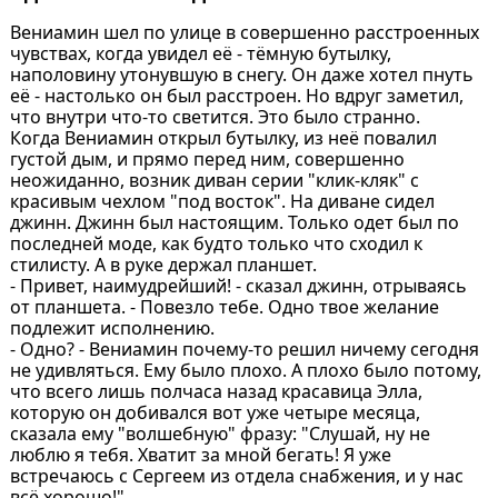
Вениамин шел по улице в совершенно расстроенных
чувствах, когда увидел её - тёмную бутылку,
наполовину утонувшую в снегу. Он даже хотел пнуть
её - настолько он был расстроен. Но вдруг заметил,
что внутри что-то светится. Это было странно.
Когда Вениамин открыл бутылку, из неё повалил
густой дым, и прямо перед ним, совершенно
неожиданно, возник диван серии "клик-кляк" с
красивым чехлом "под восток". На диване сидел
джинн. Джинн был настоящим. Только одет был по
последней моде, как будто только что сходил к
стилисту. А в руке держал планшет.
- Привет, наимудрейший! - сказал джинн, отрываясь
от планшета. - Повезло тебе. Одно твое желание
подлежит исполнению.
- Одно? - Вениамин почему-то решил ничему сегодня
не удивляться. Ему было плохо. А плохо было потому,
что всего лишь полчаса назад красавица Элла,
которую он добивался вот уже четыре месяца,
сказала ему "волшебную" фразу: "Слушай, ну не
люблю я тебя. Хватит за мной бегать! Я уже
встречаюсь с Сергеем из отдела снабжения, и у нас
всё хорошо!".