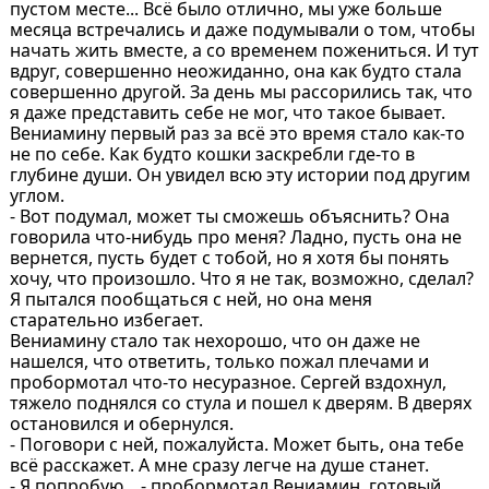
пустом месте... Всё было отлично, мы уже больше
месяца встречались и даже подумывали о том, чтобы
начать жить вместе, а со временем пожениться. И тут
вдруг, совершенно неожиданно, она как будто стала
совершенно другой. За день мы рассорились так, что
я даже представить себе не мог, что такое бывает.
Вениамину первый раз за всё это время стало как-то
не по себе. Как будто кошки заскребли где-то в
глубине души. Он увидел всю эту истории под другим
углом.
- Вот подумал, может ты сможешь объяснить? Она
говорила что-нибудь про меня? Ладно, пусть она не
вернется, пусть будет с тобой, но я хотя бы понять
хочу, что произошло. Что я не так, возможно, сделал?
Я пытался пообщаться с ней, но она меня
старательно избегает.
Вениамину стало так нехорошо, что он даже не
нашелся, что ответить, только пожал плечами и
пробормотал что-то несуразное. Сергей вздохнул,
тяжело поднялся со стула и пошел к дверям. В дверях
остановился и обернулся.
- Поговори с ней, пожалуйста. Может быть, она тебе
всё расскажет. А мне сразу легче на душе станет.
- Я попробую... - пробормотал Вениамин, готовый