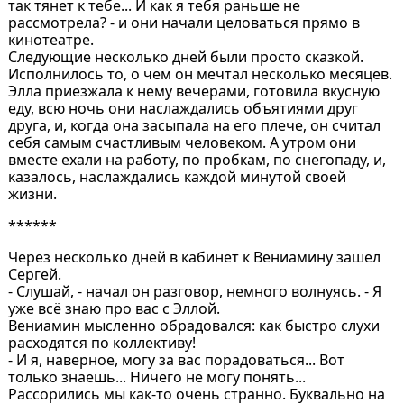
так тянет к тебе... И как я тебя раньше не
рассмотрела? - и они начали целоваться прямо в
кинотеатре.
Следующие несколько дней были просто сказкой.
Исполнилось то, о чем он мечтал несколько месяцев.
Элла приезжала к нему вечерами, готовила вкусную
еду, всю ночь они наслаждались объятиями друг
друга, и, когда она засыпала на его плече, он считал
себя самым счастливым человеком. А утром они
вместе ехали на работу, по пробкам, по снегопаду, и,
казалось, наслаждались каждой минутой своей
жизни.
******
Через несколько дней в кабинет к Вениамину зашел
Сергей.
- Слушай, - начал он разговор, немного волнуясь. - Я
уже всё знаю про вас с Эллой.
Вениамин мысленно обрадовался: как быстро слухи
расходятся по коллективу!
- И я, наверное, могу за вас порадоваться... Вот
только знаешь... Ничего не могу понять...
Рассорились мы как-то очень странно. Буквально на