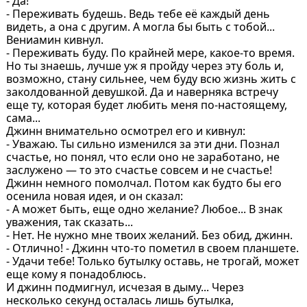
- Да!
- Переживать будешь. Ведь тебе её каждый день
видеть, а она с другим. А могла бы быть с тобой...
Вениамин кивнул.
- Переживать буду. По крайней мере, какое-то время.
Но ты знаешь, лучше уж я пройду через эту боль и,
возможно, стану сильнее, чем буду всю жизнь жить с
заколдованной девушкой. Да и наверняка встречу
еще ту, которая будет любить меня по-настоящему,
сама...
Джинн внимательно осмотрел его и кивнул:
- Уважаю. Ты сильно изменился за эти дни. Познал
счастье, но понял, что если оно не заработано, не
заслужено — то это счастье совсем и не счастье!
Джинн немного помолчал. Потом как будто бы его
осенила новая идея, и он сказал:
- А может быть, еще одно желание? Любое... В знак
уважения, так сказать...
- Нет. Не нужно мне твоих желаний. Без обид, джинн.
- Отлично! - Джинн что-то пометил в своем планшете.
- Удачи тебе! Только бутылку оставь, не трогай, может
еще кому я понадоблюсь.
И джинн подмигнул, исчезая в дыму... Через
несколько секунд осталась лишь бутылка,