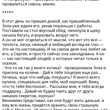
провалиться сквозь землю.
*****
В этот день он пришел домой, как пришибленный.
Элла уже ждала его, уехав пораньше с работы.
Поставила на стол вкусный обед, чмокнула в щеку,
начала бегать и ворковать вокруг него.
А он не мог отделаться от мысли, что вот это всё —
теплота, ласка, нежный и любящий взгляд её глаз —
это не по-настоящему. И на самом деле она любит не
его, а Сергея, и просто сейчас она заколдована. А он
— как настоящий злодей, о которых читал только в
сказках.
- Что-то не так у моего котика? - проворковала Элла и
присела на колени. - Дай я тебя поцелую еще раз...
Хочешь, еще что-нибудь покушать? Я много всего
купила, специально для тебя, мой хороший. Вижу,
что-то тебя беспокоит... Расскажи мне, я тебя всегда
поддержу... Давай не будем таить друг от друга
никаких секретов, хорошо?
Вениамин представил, как они будут жить дальше, и
ему всю жизнь придется хранить свою страшную
тайну. Молчать об этом и Элле, и детям, и внукам, а то