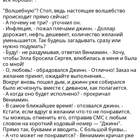
"Волшебную"? Стоп, ведь настоящее волшебство
происходит прямо сейчас!
- А почему не три? - уточнил он.
- Инфляция, - пожал плечами джинн. - Доллар
дорожает, нефть дешевеет, количество желаний
уменьшается. Так будешь загадывать сразу или
нужно подумать?
- Буду! - не раздумывая, ответил Вениамин. - Хочу,
чтобы Элла бросила Сергея, влюбилась в меня и была
со мной!
- О, любовь! - обрадовался Джинн. - Отлично! Заказ на
желание принят, ожидайте выполнения...
Вокруг вновь пошел дым, и джинн уже собирался
было исчезнуть вместе с диваном, как полагается.
- А когда оно будет исполнено? - прокричал
Вениамин.
- В самое ближайшее время! - отозвался джинн. -
Кстати, если вдруг в желании что-то не понравится,
ты можешь отменить его, отправив СМС с любым
словом на короткий кодовый номер — "Джинн".
Прямо так, буквами и вводить. С большой буквы...
- А что может не понравится? - Вениамин кричал уже