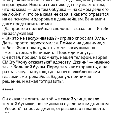
и правнукам. Никто из них никогда не узнает о том,
что их мама — или там бабушка — на самом деле его
не любит. И что она сама не своя, а как это отразится
на её психике и здоровье в дальнейшем, Вениамин
даже представить не мог.
- Да просто я полнейшая сволочь! - сказал он. - Я тебя
не заслуживаю!
- Как это не заслуживаешь? - игриво спросила Элла. -
Да ты просто переутомился. Пойдем на диванчик, я
тебе сейчас покажу, как ты меня заслуживаешь...
- Нет, - отрезал Вениамин. - Подожди минуту...
Он встал, прошел в комнату, нашел телефон, набрал
СМСку "Хочу отказаться" адресату "Джинн" — именно
так, с большой буквы. Перед тем как отправить, еще
раз заглянул на кухню, где на него влюбленными
глазами смотрела Элла. Вздохнул, принимая
решение, и нажал "отправить".
*****
Он оказался опять на той же самой улице, возле
темной бутылки, возле дивана с деловитым джинном.
- Уверен? - спросил джинн, отрываясь от планшета.