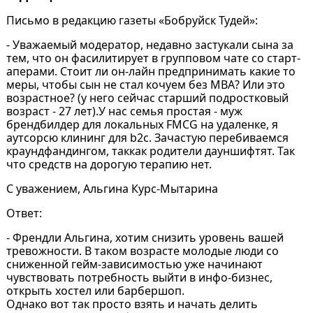
Письмо в редакцию газеты «Бобруйск Тудей»:
- Уважаемый модератор, недавно застукали сына за
тем, что он фасилитирует в групповом чате со старт-
аперами. Стоит ли он-лайн предпринимать какие то
меры, чтобы сын не стал кочуем без MBA? Или это
возрастное? (у него сейчас старший подростковый
возраст - 27 лет).У нас семья простая - муж
брендбилдер для локальных FMCG на удаленке, я
аутсорсю клининг для b2c. Зачастую перебиваемся
краундфандингом, таккак родители дауншифтят. Так
что средств на дорогую терапию нет.
С уважением, Альгина Курс-Мытарина
Ответ:
- Френдли Альгина, хотим снизить уровень вашей
тревожности. В таком возрасте молодые люди со
сниженной гейм-зависимостью уже начинают
чувствовать потребность выйти в инфо-бизнес,
открыть хостел или барбершоп.
Однако вот так просто взять и начать делить