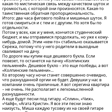
какая-то мистическая связь между качеством шуток и
громкостью, с которой они произносятся. Какая-то
таинственная обратная пропорциональность.
Итого: два часа фигового пойла и мишиных шуток. Я
готов смириться и с тем и с другим. Но хотя бы по
отдельности.
Потом у всех, как и у меня, кончится студенческий
бюджет, и мы отправимся продолжать, но уже к кому-
нибудь домой. Этим «кем-то» стабильно оказывается
Сережа, потому что у него родители в выходные
сваливают на дачу.
По дороге мы купим еще дешевого бухла. Если
повезет, то останется на пачку «Колпинских
пельменей». Дешевое бухло – это еще полбеды, а вот
«Колпинские пельмени»…
Ко второму часу ночи станет совершенно очевидно,
что разнузданной оргии не будет. Девушки у нас в
компании очень приличные. А вот серегина квартира
– не очень. Не располагает к легкомысленной
разнузданности.
А еще будут песни под гитару. «Сплин», «Чиж»,
«Чайф», «Агата Кристи». Я все эти песни знаю
наизусть, Миша каждую тусовку их на своей гитаре