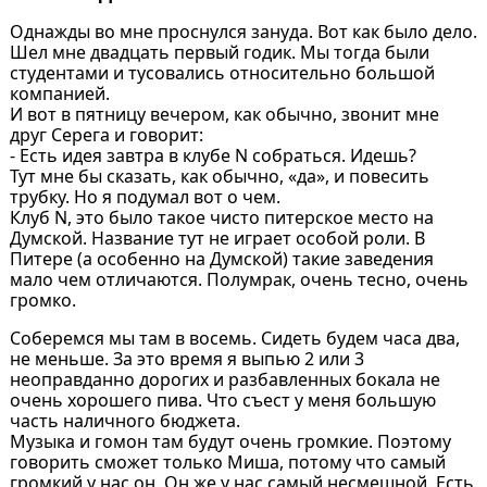
Однажды во мне проснулся зануда. Вот как было дело.
Шел мне двадцать первый годик. Мы тогда были
студентами и тусовались относительно большой
компанией.
И вот в пятницу вечером, как обычно, звонит мне
друг Серега и говорит:
- Есть идея завтра в клубе N собраться. Идешь?
Тут мне бы сказать, как обычно, «да», и повесить
трубку. Но я подумал вот о чем.
Клуб N, это было такое чисто питерское место на
Думской. Название тут не играет особой роли. В
Питере (а особенно на Думской) такие заведения
мало чем отличаются. Полумрак, очень тесно, очень
громко.
Соберемся мы там в восемь. Сидеть будем часа два,
не меньше. За это время я выпью 2 или 3
неоправданно дорогих и разбавленных бокала не
очень хорошего пива. Что съест у меня большую
часть наличного бюджета.
Музыка и гомон там будут очень громкие. Поэтому
говорить сможет только Миша, потому что самый
громкий у нас он. Он же у нас самый несмешной. Есть