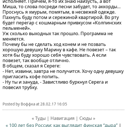
исполняет. Причем, я-то их знаю наизусть, а вот
Миша, то слова посреди песни забудет, то аккорды…
Проснусь я хмурым, помятым, в несвежей одежде.
Пахнуть буду потом и сережиной квартирой. Во рту
будет перегар с кошмарным привкусом «Колпинских
пельменей».
Уж сколько выходных так прошло. Программа не
меняется.
Почему бы не сделать ход конем и не позвать
хорошую девушку Марину в кафе. Не повезет – так
хотя бы буду хорошо себя чувствовать. А если
повезет, так вообще отлично.
В общем, сказал я Сереге:
- Нет, извини, завтра не получится. Хочу одну девушку
пригласить кофе попить.
- Ну ты и зануда, - Завистливо буркнул Серега и
повесил трубку.
Posted by
Воффка
at
28.02.17 16:05
« Туды | Навигация | Сюды »
« 100 лет без России: как выглядит финская “дыра”
|