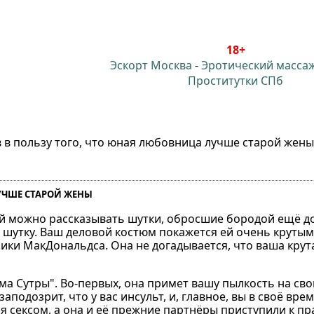
18+
Эскорт Москва
-
Эротический масса
Проститутки СПб
 в пользу того, что юная любовница лучше старой жен
УЧШЕ СТАРОЙ ЖЕНЫ
 Ей можно рассказывать шутки, обросшие бородой ещё до
 шутку. Ваш деловой костюм покажется ей очень крутым -
ники МакДональдса. Она не догадывается, что ваша крут
ма Сутры". Во-первых, она примет вашу пылкость на свой
аподозрит, что у вас инсульт, и, главное, вы в своё вре
 сексом, а она и её прежние партнёры приступили к пра