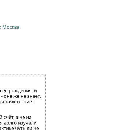
ж Москва
ы
 её рождения, и
 она же не знает,
ая тачка сгниёт
 счёт, а не на
мя долго изучали
ктике чуть ли не