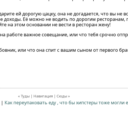
арите ей дорогую цацку, она не догадается, что вы не в
е доходы. Её можно не водить по дорогим ресторанам, 
йте на этом основании не вести в ресторан жену!
бя на работе важное совещание, или что тебя срочно отп
бовник, или что она спит с вашим сыном от первого брак
« Туды | Навигация | Сюды »
|
Как переупаковать еду , что бы хипстеры тоже могли е