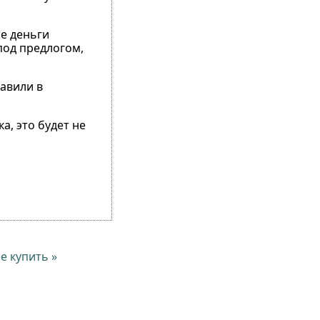
се деньги
под предлогом,
равили в
а, это будет не
е купить »