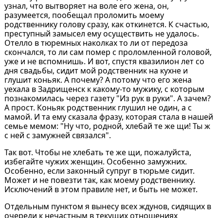
узнал, что вытворяет на воле его жена, он,
разумеется, пообещал проломить моему
родственнику голову сразу, как откинется. К счастью,
преступный замысел ему осуществить не удалось.
Отелло в тюремных наколках то ли от передоза
скончался, то ли сам помер с проломленной головой,
уже и не вспомнишь. И вот, спустя квазилион лет со
дня свадьбы, сидит мой родственник на кухне и
глушит коньяк. А почему? А потому что его жена
уехала в Задрищенск к какому-то мужику, с которым
познакомилась через газету "Из рук в руки". А зачем?
А прост. Коньяк родственник глушил не один, а с
мамой. И та ему сказала фразу, которая стала в нашей
семье мемом: "Ну что, родной, хлебай те же щи! Ты ж
с ней с замужней связался".
Так вот. Чтобы не хлебать те же щи, пожалуйста,
избегайте чужих женщин. Особенно замужних.
Особенно, если законный супруг в тюрьме сидит.
Может и не повезти так, как моему родственнику.
Исключений в этом правиле нет, и быть не может.
Отдельным пунктом я вынесу всех ждунов, сидящих в
очереди к нечастным в текущих отношениях