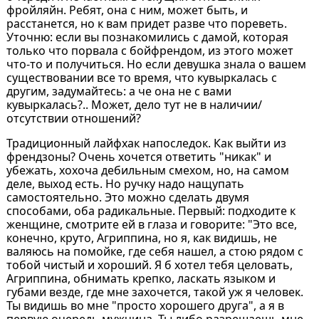
фройляйн. Ребят, она с ним, может быть, и
расстанется, но к вам придет разве что пореветь.
Уточню: если вы познакомились с дамой, которая
только что порвала с бойфрендом, из этого может
что-то и получиться. Но если девушка знала о вашем
существовании все то время, что кувыркалась с
другим, задумайтесь: а че она не с вами
кувыркалась?.. Может, дело тут не в наличии/
отсутствии отношений?
Традиционный лайфхак напоследок. Как выйти из
френдзоны? Очень хочется ответить "никак" и
убежать, хохоча дебильным смехом, но, на самом
деле, выход есть. Но ручку надо нащупать
самостоятельно. Это можно сделать двумя
способами, оба радикальные. Первый: подходите к
женщине, смотрите ей в глаза и говорите: "Это все,
конечно, круто, Агриппина, но я, как видишь, не
валяюсь на помойке, где себя нашел, а стою рядом с
тобой чистый и хороший. Я б хотел тебя целовать,
Агриппина, обнимать крепко, ласкать языком и
губами везде, где мне захочется, такой уж я человек.
Ты видишь во мне "просто хорошего друга", а я в
первую очередь мужчина. Ты либо разрешаешь мне