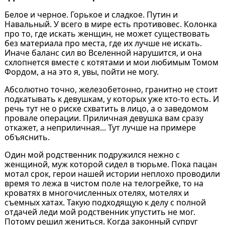
Белое и черное. Горькое и сладкое. Путин и
Навальный. У всего в мире есть противовес. Колонка
про то, где искать женщин, не может существовать
без материала про места, где их лучше не искать.
Иначе баланс сил во Вселенной нарушится, и она
схлопнется вместе с котятами и мои любимым Томом
Фордом, а на это я, увы, пойти не могу.
Абсолютно точно, железобетонно, гранитно не стоит
подкатывать к девушкам, у которых уже кто-то есть. И
речь тут не о риске схватить в лицо, а о заведомом
провале операции. Приличная девушка вам сразу
откажет, а неприличная... Тут лучше на примере
объяснить.
Один мой родственник подружился нежно с
женщиной, муж которой сидел в тюрьме. Пока пацан
мотал срок, герои нашей истории неплохо проводили
время то лежа в чистом поле на телогрейке, то на
кроватях в многочисленных отелях, мотелях и
съемных хатах. Такую подходящую к делу с полной
отдачей леди мой родственник упустить не мог.
Потому решил жениться. Когда законный супруг