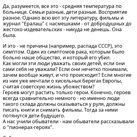
Да, разумеется, все это - средняя температура по
больнице. Семьи разные, дети разные. Восприятие
разное. Однако всю вот эту литературу, фильмы и
журнал "Ералаш" с насмешками - от добродушных до
жестоко-издевательских - никуда не денешь. Она
была.
И это - не причина (например, распада СССР), это
симптом. Один из симптомов рака, которым было
больно наше общество, и который его убил.
Как могли эти люди уважать своих детей, если они
сами себя не уважали? Если они нечетко понимали,
зачем вообще живут, и что происходит? Если многие
из них уже мечтали о кисельных берегах Европы,
считая советскую жизнь убожеством?
Героев могут растить только герои. Конечно, героев
всегда сравнительно немного - но именно люди
такого склада должны оказываться у руля, должны
писать книги и снимать фильмы. Тогда за ними
потянутся дети будущего.
А нас учили обыватели - нам обыватели рассказывали
о "пионерах-героях".