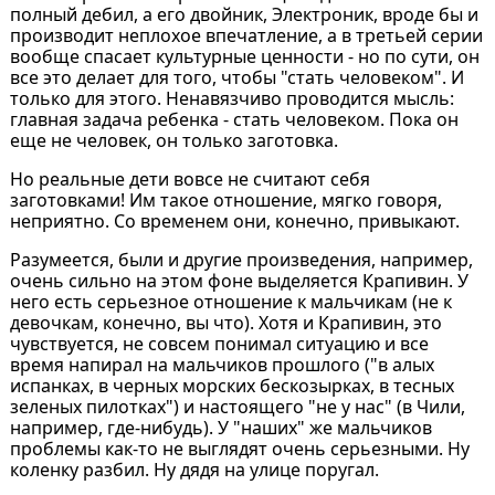
полный дебил, а его двойник, Электроник, вроде бы и
производит неплохое впечатление, а в третьей серии
вообще спасает культурные ценности - но по сути, он
все это делает для того, чтобы "стать человеком". И
только для этого. Ненавязчиво проводится мысль:
главная задача ребенка - стать человеком. Пока он
еще не человек, он только заготовка.
Но реальные дети вовсе не считают себя
заготовками! Им такое отношение, мягко говоря,
неприятно. Со временем они, конечно, привыкают.
Разумеется, были и другие произведения, например,
очень сильно на этом фоне выделяется Крапивин. У
него есть серьезное отношение к мальчикам (не к
девочкам, конечно, вы что). Хотя и Крапивин, это
чувствуется, не совсем понимал ситуацию и все
время напирал на мальчиков прошлого ("в алых
испанках, в черных морских бескозырках, в тесных
зеленых пилотках") и настоящего "не у нас" (в Чили,
например, где-нибудь). У "наших" же мальчиков
проблемы как-то не выглядят очень серьезными. Ну
коленку разбил. Ну дядя на улице поругал.