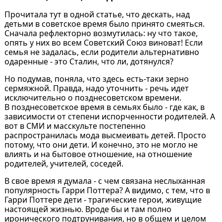
Прочитала тут в одной статье, что дескать, над
детьми в советское время было принято смеяться.
Сначала рефлекторно возмутилась: ну что такое,
опять у них во всем Советский Союз виноват! Если
семья не задалась, если родители альтернативно
одаренные - это Сталин, что ли, дотянулся?
Но подумав, поняла, что здесь есть-таки зерно
сермяжной. Правда, надо уточнить - речь идет
исключительно о позднесоветском времени.
В позднесоветское время в семьях было - где как, в
зависимости от степени испорченности родителей. А
вот в СМИ и масскульте постепенно
распространилась мода высмеивать детей. Просто
потому, что они дети. И конечно, это не могло не
влиять и на бытовое отношение, на отношение
родителей, учителей, соседей.
В свое время я думала - с чем связана неслыханная
популярность Гарри Поттера? А видимо, с тем, что в
Гарри Поттере дети - трагические герои, живущие
настоящей жизнью. Вроде бы и там полно
иронического подтрунивания, но в общем и целом