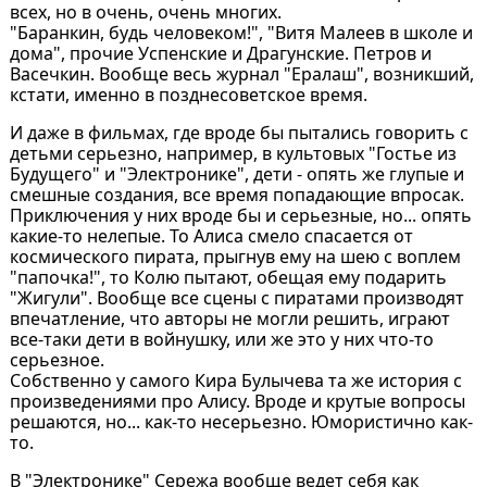
всех, но в очень, очень многих.
"Баранкин, будь человеком!", "Витя Малеев в школе и
дома", прочие Успенские и Драгунские. Петров и
Васечкин. Вообще весь журнал "Ералаш", возникший,
кстати, именно в позднесоветское время.
И даже в фильмах, где вроде бы пытались говорить с
детьми серьезно, например, в культовых "Гостье из
Будущего" и "Электронике", дети - опять же глупые и
смешные создания, все время попадающие впросак.
Приключения у них вроде бы и серьезные, но... опять
какие-то нелепые. То Алиса смело спасается от
космического пирата, прыгнув ему на шею с воплем
"папочка!", то Колю пытают, обещая ему подарить
"Жигули". Вообще все сцены с пиратами производят
впечатление, что авторы не могли решить, играют
все-таки дети в войнушку, или же это у них что-то
серьезное.
Собственно у самого Кира Булычева та же история с
произведениями про Алису. Вроде и крутые вопросы
решаются, но... как-то несерьезно. Юмористично как-
то.
В "Электронике" Сережа вообще ведет себя как