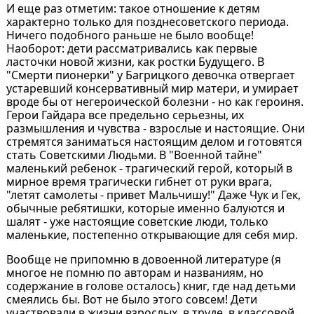
И еще раз отметим: такое отношение к детям
характерно только для позднесоветского периода.
Ничего подобного раньше не было вообще!
Наоборот: дети рассматривались как первые
ласточки новой жизни, как ростки Будущего. В
"Смерти пионерки" у Багрицкого девочка отвергает
устаревший консервативный мир матери, и умирает
вроде бы от негероической болезни - но как героиня.
Герои Гайдара все предельно серьезны, их
размышления и чувства - взрослые и настоящие. Они
стремятся заниматься настоящим делом и готовятся
стать Советскими Людьми. В "Военной тайне"
маленький ребенок - трагический герой, который в
мирное время трагически гибнет от руки врага,
"летят самолеты - привет Мальчишу!" Даже Чук и Гек,
обычные ребятишки, которые именно балуются и
шалят - уже настоящие советские люди, только
маленькие, постепенно открывающие для себя мир.
Вообще не припомню в довоенной литературе (я
многое не помню по авторам и названиям, но
содержание в голове осталось) книг, где над детьми
смеялись бы. Вот не было этого совсем! Дети
участвовали в жизни взрослых, в труде, в классовой