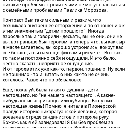
никакие проблемы с родителями не могут сравниться
с семейными проблемами Павлика Морозова.
Контраст был таким сильным и резким, что
возникало внутреннее отторжение и по отношению к
этим знаменитым "детям прошлого". Иногда
взрослые так и говорили - дескать, вы не они, они не
вы, вот раньше был героизм, а теперь что, вы как сыр
в масле катаетесь, вы хорошо устроились, вокруг вас
все бегают, а вы нам еще фигвамы рисуете... Вот как-
то так мы постоянно себя и ощущали. И это было,
честно сказать, неприятное ощущение.
И от героев этих уже как-то, пардон, тошнило. Ну если
не тошнило - то и читать о них как-то не очень
хотелось. Разве что по обязаловке.
Еще, пожалуй, была такая отдушина - дети
настоящего, но "не нашего настоящего". А какие-
нибудь юные африканцы или кубинцы. Вот у них -
настоящая жизнь! Помню, я читала в Пионерской
правде историю никарагуанской девочки, которая
воевала в отряде сандинистов и потеряла руку.
Божеж, как я ей завидовала! Я бы без проблем за
такую жизнь руку отдала тогда. Вообще очень меня