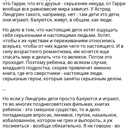
что Гарри, что его друзья - серьезнее некуда, от Гарри
вообще все равновесие мира зависит. У Астрид
Линдгрен такого, например, нет - там дети это дети,
они играют, балуются, живут, в общем, как люди.
Но дело в том, что настоящие дети хотят ощущать
себя серьезными и настоящими людьми. Хотят,
чтобы к их чувствам и переживаниям относились
всерьез, чтобы от них ждали чего-то настоящего. И в
силу возрастного романтизма, им хочется еще
спасать мир и делать что-то великое. Потом это
проходит. Поэтому ребенка, во всяком случае,
младшего подростка, скорее привлечет именно
книга, где его сверстники - настоящие люди,
серьезные герои, которые заняты серьезным делом.
...
Но если у Линдгрен дети просто балуются и играют,
то во многих позднесоветских фильмах, книгах
ребенок - это смешное существо, то и дело
попадающее впросак, ленивое, глупое, нахальное,
избалованное, которое не грех и выпороть, а уж
посмеяться - вообще обязательно. Я не говорю - во