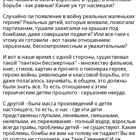
борьбе - как равные! Какие уж тут насмешки?
Случайно ли появление в войну реальных маленьких
героев? Реальных детей, которые воевали, помогали
партизанам, тушили зажигалки на крышах под
бомбами, даже совершали подвиги? Или все-таки к
этому их готовили - вот таким отношением:
серьезным, бескомпромиссным и уважительным?
И вот в наше время с одной стороны, существовал
такой "пантеон бессмертных" - множество фильмов,
книг, стихов, картин и прочего о пионерах-героях,
героях войны, революции и классовой борьбы, это
даже полагалось заучивать, в общем, это должны
были знать все. То есть отношение к этим
героическим детям прошлого - серьезнее некуда.
С другой - была масса произведений о детях
настоящего, то есть, о нас - где эти дети
представлены глупыми, ленивыми, смешными,
нелепыми, их переживания - полный вздор, взрослые
всегда правы, проблемы детей - не существуют. Какие
проблемы, бомбы же вам на голову не падают! Вы же
от голода не страдаете, как Таня Савичева! И уж