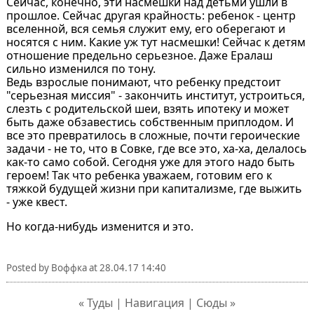
Сейчас, конечно, эти насмешки над детьми ушли в
прошлое. Сейчас другая крайность: ребенок - центр
вселенной, вся семья служит ему, его оберегают и
носятся с ним. Какие уж тут насмешки! Сейчас к детям
отношение предельно серьезное. Даже Ералаш
сильно изменился по тону.
Ведь взрослые понимают, что ребенку предстоит
"серьезная миссия" - закончить институт, устроиться,
слезть с родительской шеи, взять ипотеку и может
быть даже обзавестись собственным приплодом. И
все это превратилось в сложные, почти героические
задачи - не то, что в Совке, где все это, ха-ха, делалось
как-то само собой. Сегодня уже для этого надо быть
героем! Так что ребенка уважаем, готовим его к
тяжкой будущей жизни при капитализме, где выжить
- уже квест.
Но когда-нибудь изменится и это.
Posted by
Воффка
at
28.04.17 14:40
« Туды | Навигация | Сюды »