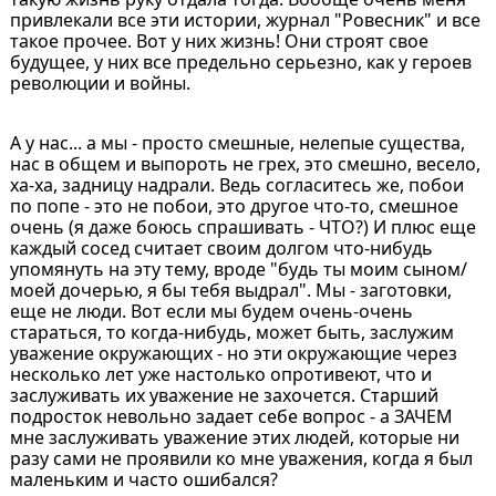
привлекали все эти истории, журнал "Ровесник" и все
такое прочее. Вот у них жизнь! Они строят свое
будущее, у них все предельно серьезно, как у героев
революции и войны.
А у нас... а мы - просто смешные, нелепые существа,
нас в общем и выпороть не грех, это смешно, весело,
ха-ха, задницу надрали. Ведь согласитесь же, побои
по попе - это не побои, это другое что-то, смешное
очень (я даже боюсь спрашивать - ЧТО?) И плюс еще
каждый сосед считает своим долгом что-нибудь
упомянуть на эту тему, вроде "будь ты моим сыном/
моей дочерью, я бы тебя выдрал". Мы - заготовки,
еще не люди. Вот если мы будем очень-очень
стараться, то когда-нибудь, может быть, заслужим
уважение окружающих - но эти окружающие через
несколько лет уже настолько опротивеют, что и
заслуживать их уважение не захочется. Старший
подросток невольно задает себе вопрос - а ЗАЧЕМ
мне заслуживать уважение этих людей, которые ни
разу сами не проявили ко мне уважения, когда я был
маленьким и часто ошибался?