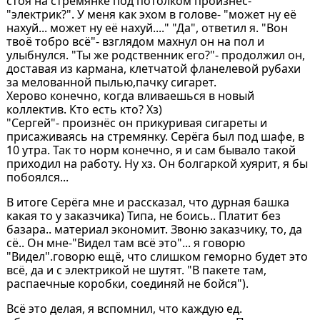
стоя на стремянке под потолком произнёс-
"электрик?". У меня как эхом в голове- "может ну её
нахуй... может ну её нахуй...." "Да", ответил я. "Вон
твоё тобро всё"- взглядом махнул он на пол и
улыбнулся. "Ты же родственник его?"- продолжил он,
доставая из кармана, клетчатой фланелевой рубахи
за мелованной пылью,пачку сигарет.
Херово конечно, когда вливаешься в новый
коллектив. Кто есть кто? Хз)
"Сергей"- произнёс он прикуривая сигареты и
присаживаясь на стремянку. Серёга был под шафе, в
10 утра. Так то норм конечно, я и сам бывало такой
приходил на работу. Ну хз. Он болгаркой хуярит, я бы
побоялся...
В итоге Серёга мне и рассказал, что дурная башка
какая то у заказчика) Типа, не боись.. Платит без
базара.. материал экономит. Звоню заказчику, то, да
сё.. Он мне-"Видел там всё это"... я говорю
"Видел".говорю ещё, что слишком геморно будет это
всё, да и с электрикой не шутят. "В пакете там,
распаечные коробки, соединяй не бойся").
Всё это делая, я вспомнил, что каждую ед.