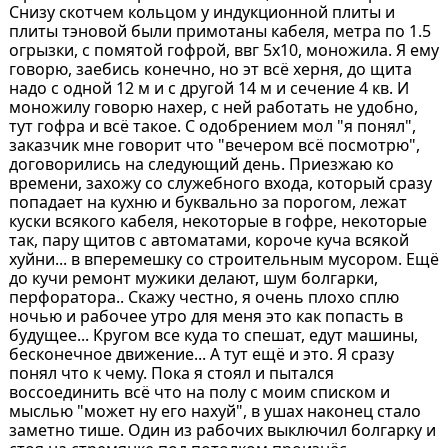
Снизу скотчем кольцом у индукционной плиты и
плиты тэновой были примотаны кабеля, метра по 1.5
огрызки, с помятой гофрой, ввг 5x10, моножила. Я ему
говорю, заебись конечно, но эт всё херня, до щита
надо с одной 12 м и с другой 14 м и сечение 4 кв. И
моножилу говорю нахер, с ней работать не удобно,
тут гофра и всё такое. С одобрением мол "я понял",
заказчик мне говорит что "вечером всё посмотрю",
договорились на следующий день. Приезжаю ко
времени, захожу со служебного входа, который сразу
попадает на кухню и буквально за порогом, лежат
куски всякого кабеля, некоторые в гофре, некоторые
так, пару щитов с автоматами, короче куча всякой
хуйни... в вперемешку со строительным мусором. Ещё
до кучи ремонт мужики делают, шум болгарки,
перфоратора.. Скажу честно, я очень плохо сплю
ночью и рабочее утро для меня это как попасть в
будущее... Кругом все куда то спешат, едут машины,
бесконечное движение... А тут ещё и это. Я сразу
понял что к чему. Пока я стоял и пытался
воссоединить всё что на полу с моим списком и
мыслью "может ну его нахуй", в ушах наконец стало
заметно тише. Один из рабочих выключил болгарку и