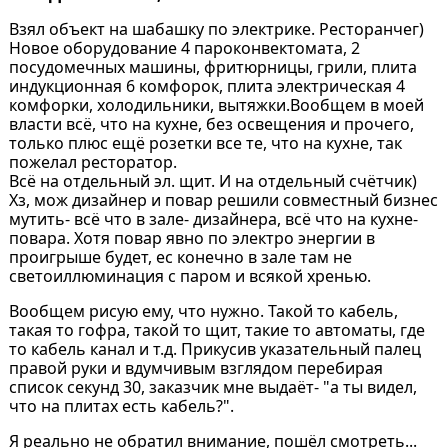
Взял объект на шабашку по электрике. Ресторанчег)
Новое оборудование 4 пароконвектомата, 2
посудомечных машины, фритюрницы, грили, плита
индукционная 6 комфорок, плита электрическая 4
комфорки, холодильники, вытяжки.Вообщем в моей
власти всё, что на кухне, без освещения и прочего,
только плюс ещё розетки все те, что на кухне, так
пожелал ресторатор.
Всё на отдельный эл. щит. И на отдельный счётчик)
Хз, мож дизайнер и повар решили совместный бизнес
мутить- всё что в зале- дизайнера, всё что на кухне-
повара. Хотя повар явно по электро энергии в
проигрыше будет, ес конечно в зале там не
светоиллюминация с паром и всякой хренью.
Вообщем рисую ему, что нужно. Такой то кабель,
такая то гофра, такой то щит, такие то автоматы, где
то кабель канал и т.д. Прикусив указательный палец
правой руки и вдумчивым взглядом перебирая
список секунд 30, заказчик мне выдаёт- "а ты видел,
что на плитах есть кабель?".
Я реально не обратил внимание, пошёл смотреть...