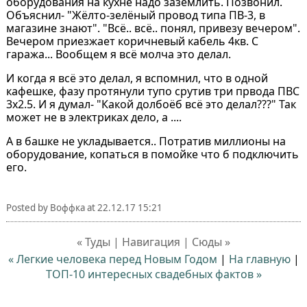
оборудования на кухне надо заземлить. Позвонил.
Объяснил- "Жёлто-зелёный провод типа ПВ-3, в
магазине знают". "Всё.. всё.. понял, привезу вечером".
Вечером приезжает коричневый кабель 4кв. С
гаража... Вообщем я всё молча это делал.
И когда я всё это делал, я вспомнил, что в одной
кафешке, фазу протянули тупо срутив три првода ПВС
3x2.5. И я думал- "Какой долбоёб всё это делал???" Так
может не в электриках дело, а ....
А в башке не укладывается.. Потратив миллионы на
оборудование, копаться в помойке что б подключить
его.
Posted by
Воффка
at
22.12.17 15:21
« Туды | Навигация | Сюды »
« Легкие человека перед Новым Годом
|
На главную
|
ТОП-10 интересных свадебных фактов »