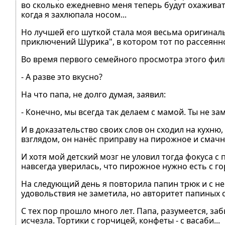
во сколько ежедневно меня теперь будут охаживат
когда я захлюпала носом...
Но лучшей его шуткой стала моя весьма оригиналь
приключений Шурика", в котором тот по рассеян
Во время первого семейного просмотра этого филь
- А разве это вкусно?
На что папа, не долго думая, заявил:
- Конечно, мы всегда так делаем с мамой. Ты не за
И в доказательство своих слов он сходил на кухн
взглядом, он нанёс приправу на пирожное и смачн
И хотя мой детский мозг не уловил тогда фокуса с
навсегда уверилась, что пирожное нужно есть с г
На следующий день я повторила папин трюк и с н
удовольствия не заметила, но авторитет папиных с
С тех пор прошло много лет. Папа, разумеется, заб
исчезла. Тортики с горчицей, конфеты - с васаби...