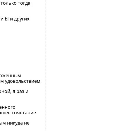
только тогда,
и Ы и других
ороженным
ым удовольствием.
ной, я раз и
бенного
рошее сочетание.
рым никуда не