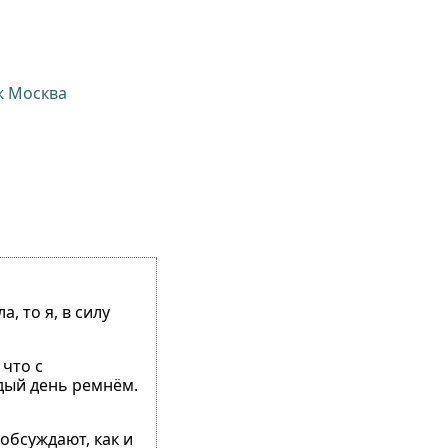
ж Москва
, то я, в силу
что с
ждый день ремнём.
обсуждают, как и