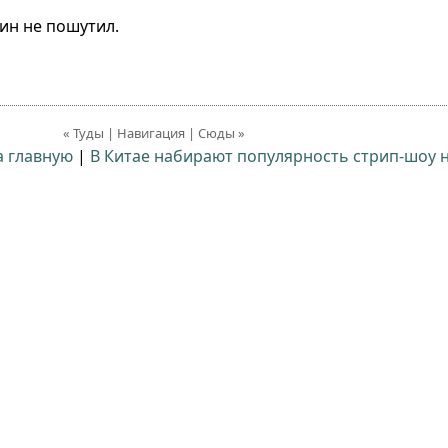
нин не пошутил.
« Туды | Навигация | Сюды »
а главную
|
В Китае набирают популярность стрип-шоу н