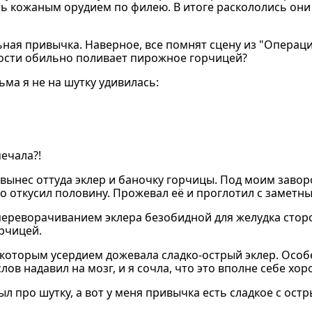
ь кожаным орудием по филею. В итоге раскололись они 
ная привычка. Наверное, все помнят сцену из "Операци
ности обильно поливает пирожное горчицей?
ма я не на шутку удивилась:
мечала?!
ю, вынес оттуда эклер и баночку горчицы. Под моим зав
о откусил половину. Прожевал её и проглотил с заметн
 переворачиванием эклера безобидной для желудка сторо
орчицей.
екоторым усердием дожевала сладко-острый эклер. Осо
лов надавил на мозг, и я сочла, что это вполне себе хо
ыл про шутку, а вот у меня привычка есть сладкое с ост