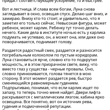
придаст соответствующее ускорение, то и быстрее.
Вот и лестница. И слава всем богам, Луна снова
заглядывает в окно, освещая спуск. Делаю шаг вниз, и
замираю. Внизу кто-то стоит, и удивительно, что я
заметил его только сейчас. Невысокая фигура, может
ребенок, может карлик. Ребенку тут точно делать
нечего. Какие дела в институте ночью есть у карлика
подумать не успеваю, он, а может она, или даже оно
поворачивается, поднимает голову.
Раздается радостный смех, раздается и разносится
погребальным колоколом по пустым коридорам.
Луна становиться ярче, словно кто-то подкрутил
мощность, и в этом призрачном свете, вижу, что
вместо глаз у существа - черные провалы. Оно,
словно принюхивается, голова тянется в мою
сторону. В этот момент раздается рев, быстро
сменяющийся равномерным гудением.
Подпрыгиваю, понимая, что если карлик ищет по
запаху, то теперь точно меня найдет. Двери лифта
раскрываются с металлическим лязгом, кабина ярко
освещена. Все понятно, вот он источник рева,
гудения и подмоченной репутации.