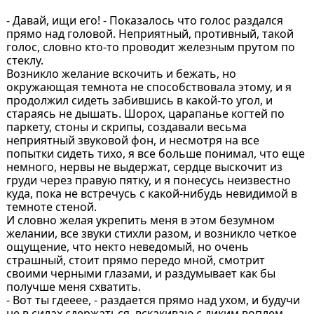
- Давай, ищи его! - Показалось что голос раздался
прямо над головой. Неприятный, противный, такой
голос, словно кто-то проводит железным прутом по
стеклу.
Возникло желание вскочить и бежать, но
окружающая темнота не способствовала этому, и я
продолжил сидеть забившись в какой-то угол, и
стараясь не дышать. Шорох, царапанье когтей по
паркету, стоны и скрипы, создавали весьма
неприятный звуковой фон, и несмотря на все
попытки сидеть тихо, я все больше понимал, что еще
немного, нервы не выдержат, сердце выскочит из
груди через правую пятку, и я понесусь неизвестно
куда, пока не встречусь с какой-нибудь невидимой в
темноте стеной.
И словно желая укрепить меня в этом безумном
желании, все звуки стихли разом, и возникло четкое
ощущение, что некто неведомый, но очень
страшный, стоит прямо передо мной, смотрит
своими черными глазами, и раздумывает как бы
получше меня схватить.
- Вот ты гдееее, - раздается прямо над ухом, и будучи
не в силах сдержаться, вскакиваю с диким воплем.