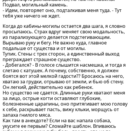
Подвал, могильный камень.
- Идем, повторяет оно, подталкивая меня туда. - Тут
тебя уже ничего не ждет.
Когда до кабины-могилы остается два шага, я словно
просыпаюсь. Страх вдруг меняет свою модальность,
из парализующего делается подстегивающим.
Вырываю руку и бегу. Не важно куда, главное
подальше от существа и от могилы.
Тупик. Стены с трех сторон, а единственный выход
преграждает страшное существо.
- Добегался? - В голосе слышится насмешка, и тогда я
слетаю с катушек. А почему, собственно, я должен
боятся вот этой мелкой гадости?? Бросаюсь на него,
хватаю за грудки, отрываю от земли, и бью об стену.
Он легкий, действительно как ребенок.
Но существо не сдается. Длинные руки хватают меня
за лицо, острые когти оставляют глубокие,
болезненные царапины, оно притягивает мою голову
к себе, раскрывает пасть, вижу клыки, морщусь от
запаха гнилого мяса.
Как там в анекдоте? Если на вас напала собака,
укусите ее первым? Сломайте шаблон. Впиваюсь