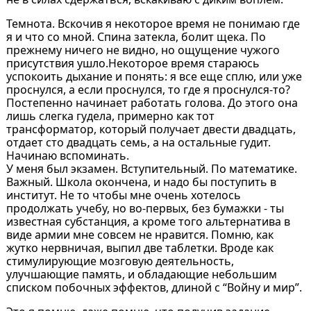
Темнота. Вскочив я некоторое время не понимаю где
я и что со мной. Спина затекла, болит щека. По
прежнему ничего не видно, но ощущение чужого
присутствия ушло.Некоторое время стараюсь
успокоить дыхание и понять: я все еще сплю, или уже
проснулся, а если проснулся, то где я проснулся-то?
Постепенно начинает работать голова. До этого она
лишь слегка гудела, примерно как тот
трансформатор, который получает двести двадцать,
отдает сто двадцать семь, а на остальные гудит.
Начинаю вспоминать.
У меня был экзамен. Вступительный. По математике.
Важный. Школа окончена, и надо бы поступить в
институт. Не то чтобы мне очень хотелось
продолжать учебу, но во-первых, без бумажки - ты
известная субстанция, а кроме того альтернатива в
виде армии мне совсем не нравится. Помню, как
жутко нервничая, выпил две таблетки. Вроде как
стимулирующие мозговую деятельность,
улучшающие память, и обладающие небольшим
списком побочных эффектов, длиной с “Войну и мир”.