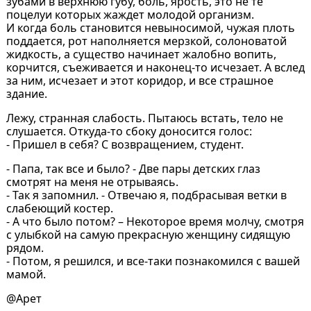
зубами в верхнюю губу, боль, ярость, это не те
поцелуи которых жаждет молодой организм.
И когда боль становится невыносимой, чужая плоть
поддается, рот наполняется мерзкой, солоноватой
жидкость, а существо начинает жалобно вопить,
корчится, съеживается и наконец-то исчезает. А вслед
за ним, исчезает и этот коридор, и все страшное
здание.
Лежу, странная слабость. Пытаюсь встать, тело не
слушается. Откуда-то сбоку доносится голос:
- Пришел в себя? С возвращением, студент.
- Папа, так все и было? - Две пары детских глаз
смотрят на меня не отрываясь.
- Так я запомнил. - Отвечаю я, подбрасывая ветки в
слабеющий костер.
- А что было потом? – Некоторое время молчу, смотря
с улыбкой на самую прекрасную женщину сидящую
рядом.
- Потом, я решился, и все-таки познакомился с вашей
мамой.
@Арет