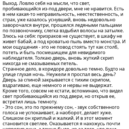
Выход. Ловлю себя на мысли, что свет,
пробивающийся из-под двери, мне не нравится. Есть
в нем какая-то неправильность, неестественность, и
страх, уже казалось уснувший, вновь недовольно
заворочался внутри, прошелся ледяными пальцами
по позвоночнику, слегка вздыбил волосы на затылке.
Злюсь на себя: призраков не существует, в шкафу не
живет бабай, а под кроватью пыль вместо монстра. И
мои ощущения - это не повод стоять тут как столб,
потеть и быть посмешищем для невидимого
наблюдателя. Толкаю дверь, вновь жуткий скрип
никогда не смазываемых петель.
Странное дело, в коридоре довольно темно. Будто на
улице глухая ночь. Неужели я проспал весь день?
Дверь за спиной закрывается с тихим скрипом,
вздрагиваю, еще немного и нервы не выдержат.
Кроме того, совсем не кстати, вспоминаю, что видел
свет пробивающийся из под двери, но открыв ее,
встретил лишь темноту.
- Это сон, это по прежнему сон, - звук собственного
голоса не успокаивает, а наоборот, делает хуже.
Слишком он хриплый и жалкий. И в этот момент
становится светлее. Оказывается я нахожусь почти
напротив окна, а темно было, из-за того, что тучи