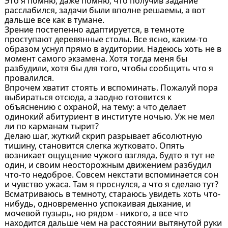
Это я помню, даже помню, что получив задание
расслабился, задачи были вполне решаемы, а вот
дальше все как в тумане.
Зрение постепенно адаптируется, в темноте
проступают деревянные столы. Все ясно, каким-то
образом уснул прямо в аудитории. Надеюсь хоть не в
момент самого экзамена. Хотя тогда меня бы
разбудили, хотя бы для того, чтобы сообщить что я
провалился.
Впрочем хватит стоять и вспоминать. Пожалуй пора
выбираться отсюда, а заодно готовится к
объяснению с охраной, на тему: а что делает
одинокий абитуриент в институте ночью. Уж не мел
ли по карманам тырит?
Делаю шаг, жуткий скрип разрывает абсолютную
тишину, становится слегка жутковато. Опять
возникает ощущение чужого взгляда, будто я тут не
один, и своим неосторожным движением разбудил
что-то недоброе. Совсем некстати вспоминается сон
и чувство ужаса. Там я проснулся, а что я сделаю тут?
Всматриваюсь в темноту, стараюсь увидеть хоть что-
нибудь, одновременно успокаивая дыхание, и
мочевой пузырь, но рядом - никого, а все что
находится дальше чем на расстоянии вытянутой руки