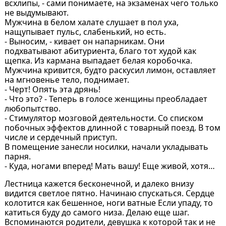
всхлипы, - сами понимаете, на экзаменах чего только
не выдумывают.
Мужчина в белом халате слушает в пол уха,
нащупывает пульс, слабенький, но есть.
- Выносим, - кивает он напарникам. Они
подхватывают абитуриента, благо тот худой как
щепка. Из кармана выпадает белая коробочка.
Мужчина кривится, будто раскусил лимон, оставляет
на мгновенье тело, поднимает.
- Черт! Опять эта дрянь!
- Что это? - Теперь в голосе женщины преобладает
любопытство.
- Стимулятор мозговой деятельности. Со списком
побочных эффектов длинной с товарный поезд. В том
числе и сердечный приступ.
В помещение занесли носилки, начали укладывать
парня.
- Куда, ногами вперед! Мать вашу! Еще живой, хотя…
Лестница кажется бесконечной, и далеко внизу
видится светлое пятно. Начинаю спускаться. Сердце
колотится как бешенное, ноги ватные Если упаду, то
катиться буду до самого низа. Делаю еще шаг.
Вспоминаются родители, девушка к которой так и не