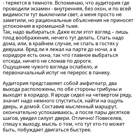
- теряется в темноте. Вспоминаю, что аудитория где
проводили экзамен - внутренняя, без окон, и по всей
видимости тут выключили свет, а меня просто не
заметили, но рациональные объяснения не приносят
успокоения в кромешной тьме.
Так, надо выбираться. Даже если этот взгляд – лишь
плод воображения, нечего тут делать. Спать надо
дома, или, в крайнем случае, не спать в гостях у
девушки. Вряд ли я лежал на парте до ночи, а в
коридоре есть окна, так что главное выбраться
отсюда, ничего не сломав по дороге.
Ощущение чужого взгляда ослабело, и
первоначальный испуг не перерос в панику.
Аудитория представляет собой амфитеатр, два
выхода расположены, по обе стороны трибуны и
выходят в коридор. Я вроде сидел на четвертом ряду,
значит надо немного спуститься, найти на ощупь
дверь, и домой. Составив мысленный маршрут,
окончательно успокаиваюсь, а после пары десятков
шагов, увидел силуэт двери. Отлично! Повеселев,
спешу к выходу, мысль о том, что тут кто-то может
быть, побуждает двигаться быстрее.