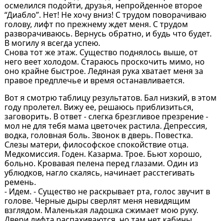
осмелился подойти, друзья, непройденное второе
“Диабло”. Нет! Не хочу вниз! С трудом поворачиваю
голову, лифт по прежнему ждет меня. С трудом
разворачиваюсь. Вернусь обратно, и будь что будет.
В могилу я всегда успею.
Снова тот же этаж. Существо поднялось выше, от
него веет холодом. Стараюсь проскочить мимо, но
оно крайне быстрое. Ледяная рука хватает меня за
правое предплечье и время останавливается.
Вот я смотрю таблицу результатов. Бал низкий, в этом
году пролетел. Вижу ее, решаюсь приблизиться,
заговорить. В ответ - слегка брезгливое презрение -
мол не для тебя мама цветочек растила. Депрессия,
водка, головная боль. Звонок в дверь. Повестка.
Слезы матери, философское спокойствие отца.
Медкомиссия. Годен. Казарма. Трое. Бьют хорошо,
больно. Кровавая пелена перед глазами. Один из
ублюдков, нагло скалясь, начинает расстегивать
ремень.
- Идем. - Существо не раскрывает рта, голос звучит в
голове. Черные дыры сверлят меня невидящим
взглядом. Маленькая ладошка сжимает мою руку.
Двери лифта распахиваются, но там нет кабины.