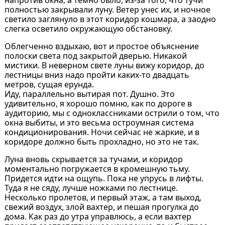
полностью закрывали луну. Ветер унес их, и ночное
светило заглянуло в этот коридор кошмара, а заодно
слегка осветило окружающую обстановку.
Облегченно вздыхаю, вот и простое объяснение
полоски света под закрытой дверью. Никакой
мистики. В неверном свете луны вижу коридор, до
лестницы вниз надо пройти каких-то двадцать
метров, сущая ерунда.
Иду, параллельно вытирая пот. Душно. Это
удивительно, я хорошо помню, как по дороге в
аудиторию, мы с одноклассниками острили о том, что
окна выбиты, и это весьма остроумная система
кондиционирования. Ночи сейчас не жаркие, и в
коридоре должно быть прохладно, но это не так.
Луна вновь скрывается за тучами, и коридор
моментально погружается в кромешную тьму.
Придется идти на ощупь. Пока не упрусь в лифты.
Туда я не сяду, лучше ножками по лестнице.
Несколько пролетов, и первый этаж, а там выход,
свежий воздух, злой вахтер, и пешая прогулка до
дома. Как раз до утра управлюсь, а если вахтер