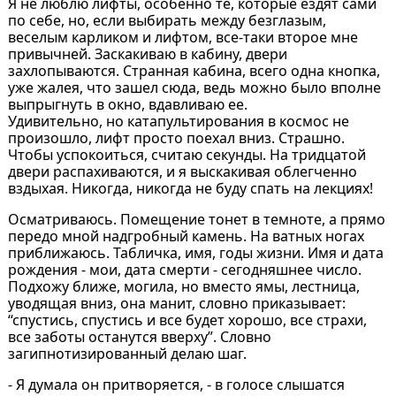
Я не люблю лифты, особенно те, которые ездят сами
по себе, но, если выбирать между безглазым,
веселым карликом и лифтом, все-таки второе мне
привычней. Заскакиваю в кабину, двери
захлопываются. Странная кабина, всего одна кнопка,
уже жалея, что зашел сюда, ведь можно было вполне
выпрыгнуть в окно, вдавливаю ее.
Удивительно, но катапультирования в космос не
произошло, лифт просто поехал вниз. Страшно.
Чтобы успокоиться, считаю секунды. На тридцатой
двери распахиваются, и я выскакивая облегченно
вздыхая. Никогда, никогда не буду спать на лекциях!
Осматриваюсь. Помещение тонет в темноте, а прямо
передо мной надгробный камень. На ватных ногах
приближаюсь. Табличка, имя, годы жизни. Имя и дата
рождения - мои, дата смерти - сегодняшнее число.
Подхожу ближе, могила, но вместо ямы, лестница,
уводящая вниз, она манит, словно приказывает:
“спустись, спустись и все будет хорошо, все страхи,
все заботы останутся вверху”. Словно
загипнотизированный делаю шаг.
- Я думала он притворяется, - в голосе слышатся