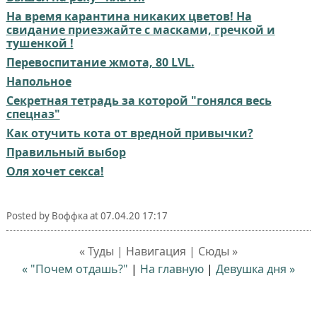
На время карантина никаких цветов! На
свидание приезжайте с масками, гречкой и
тушенкой !
Перевоспитание жмота, 80 LVL.
Напольное
Секретная тетрадь за которой "гонялся весь
спецназ"
Как отучить кота от вредной привычки?
Правильный выбор
Оля хочет секса!
Posted by
Воффка
at
07.04.20 17:17
« Туды | Навигация | Сюды »
« "Почем отдашь?"
|
На главную
|
Девушка дня »