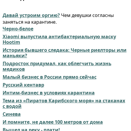
Давай устроим оргию?
Чем девушки согласны
заняться на карантине.
Черно-белое
Xiaomi выпустила антибактериальную маску
Hootim
История бывшего следака: Черные риелторы или
маньяки?
Подросток придумал, как облегчить жизнь
медиков
Малый бизнес в России прямо сейчас
Русский кентавр
Интим-бизнес в условиях карантина
Тема из «Пиратов Карибского моря» на стаканах
с водой
Синева
И помните, не далее 100 метров от дома
Вышел на реку - плати!