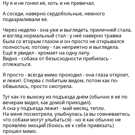
Ну я и не гонял её, хоть и не привечал.
А соседи, наверно сердобольные, немного
подкармливали её.
Через неделю - она уже и выглядеть приличней стала,
и взгляд нормальный стал - у неё наверно травма
была со вторым глазом и он просто не открывался
полностью, потому - так неприятно и выглядела.
Ещё я увидел - хромает на одну лапу.
Видно - собака от безысходности прибилась -
отлежаться.
Я просто - всегда мимо проходил - она глаза откроет,
и лежит. Сперва с побитым видом, потом как по-
обвыклась, просто смотрела.
Тут как-то выхожу из подъезда днём (обычно я её по
вечерам видел, как домой приходил).
А она у подъезда лежит - май месяц, тепло.
На меня посмотрела, улыбнулась (а вы сомневаетесь
что собаки могут улыбаться) - но я как обычно не
проявляю эмоций (боюсь её к себе привязать)
прошёл мимо.