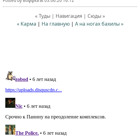
Posted by
Воффка
at
03.06.20 16:12
« Туды | Навигация | Сюды »
« Карма
|
На главную
|
А на ногах бахилы »