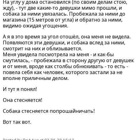
На углу у дома остановился (по своим делам стою,
жду), - тут две какие-то девушки мимо прошли, и
собака за ними увязалась. Пробежала за ними до
магазина (15 метров от угла) и обратно за ними,
видимо ожидая угощения.
А я в это время за угол отошёл, она меня не видела.
Появляются эти девушки, и собака вслед за ними,
смотрит на них и облизывается.
Меня увидела посмотрела на меня - и как-бы
смутилась, - пробежала в сторону другую от девушек
и от меня, вроде как столбы обнюхивать - то есть -
повела себя как человек, которого застали за не
вполне приличным делом.
И тут я понял!
Она стесняется!
Собака стесняется попрошайничать!
Вот так вот.