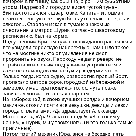
вечером в пятницу, как обычно, а ранним субботним
утром. Над рекой и городом висел густой туман.
Экипаж готовился к швартовке. Капитан и лоцман
вели неспешную светскую беседу о ценах на нефть и
алкоголь. Старпом искал в тумане знакомые
очертания, а матрос Шурик, согласно швартовому
расписанию, был на корме.
Под утренним бризом туман неожиданно рассеялся и
все увидели городскую набережную. Там было такое,
что на мостике никто от удивления не смог
проронить ни звука. Пароходу не дали реверс, не
отработали носовым подрульным устройством и
даже не скомандовали на буксир «одерживать».
Только тогда, когда судно, разворотив правый борт,
пропахало метров сорок городской набережной и
замерло, у мастера появился голос, чуть позже
завизжал лоцман и заржал старпом.
На набережной, в своих лучших нарядах и вечернем
макияже, стояли почти все девушки, девицы и девки
города с плакатами: «Да здравствует Александр
Матроскин!», «Ура! Саша в городе!», «Все сосем у
Саши!», «Шурик, мы у твоих ног!». (И это только самые
приличные).
Потом третий механик Юра, вися на беседке, пять