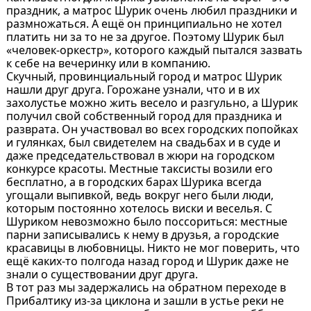
праздник, а матрос Шурик очень любил праздники и
размножаться. А ещё он принципиально не хотел
платить ни за то не за другое. Поэтому Шурик был
«человек-оркестр», которого каждый пытался зазвать
к себе на вечеринку или в компанию.
Скучный, провинциальный город и матрос Шурик
нашли друг друга. Горожане узнали, что и в их
захолустье можно жить весело и разгульно, а Шурик
получил свой собственный город для праздника и
разврата. Он участвовал во всех городских попойках
и гулянках, был свидетелем на свадьбах и в суде и
даже председательствовал в жюри на городском
конкурсе красоты. Местные таксисты возили его
бесплатно, а в городских барах Шурика всегда
угощали выпивкой, ведь вокруг него были люди,
которым постоянно хотелось виски и веселья. С
Шуриком невозможно было поссориться: местные
парни записывались к нему в друзья, а городские
красавицы в любовницы. Никто не мог поверить, что
ещё каких-то полгода назад город и Шурик даже не
знали о существовании друг друга.
В тот раз мы задержались на обратном переходе в
Прибалтику из-за циклона и зашли в устье реки не