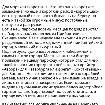
Для моряков «коротыш» - это не только короткое
замыкание, но ещё и короткий рейс. В «коротышах»
есть огромный плюс: часто бываешь на берегу, но
есть и такой же огромный минус: постоянные
погрузки и разгрузки.
Вот и наш пароход восемь месяцев подряд работал
на “коротышах”: возил лес из Прибалтики в
Скандинавию. Раз в неделю мы заходили в устье реки,
разделяющей пополам одноимённый прибалтийский
город, маленький и аккуратный.
Под погрузку судно швартовали к набережной в
самом центре города. Местные жители быстро
привыкли к нашему пароходу, который стал для них
такой же частью городского пейзажа, как крейсер
«Аврора» для Петербурга или фрегат «Конститьюшн»
для Бостона. Но, в отличии от знаменитых кораблей-
музеев, место у набережной мы занимали не всегда, а
лишь с пятницы по воскресенье. Если горожане
видели над крышами своих домов белую надстройку с
горизонтальной оранжевой полосой, они знали: в
городе вечер пятницы и начинаются выходные.
Как известно: для моряка увольнение на берег - это