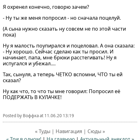
Я охренел конечно, говорю зачем?
- Ну ты же меня попросил - но сначала поцелуй.
(А сына нужно сказать ну совсем не по этой части
пока)
Ну я малость поупирался и поцеловал. А она сказала:
- Ну хорошо. Сейчас сделаю как ты просил. И
начинает, папа, мне брюки расстегивать! Ну я
испугался и убежал....
Так, сынуля, а теперь ЧЕТКО вспомни, ЧТО ты ей
сказал?
Ну как что, то что ты мне говорил: Попросил её
ПОДЕРЖАТЬ В КУЛАЧКЕ!
Posted by
Воффка
at
11.06.20 13:19
« Туды | Навигация | Сюды »
« Три в одном!
|
На главную
|
Актуальный анекдот »