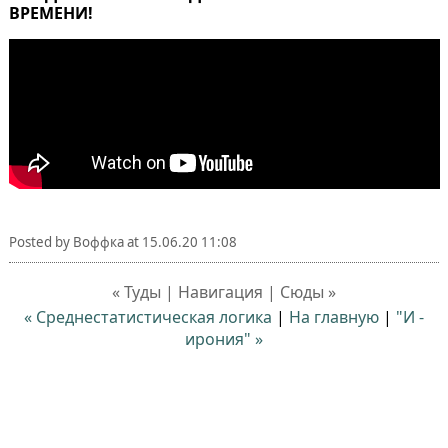
ВРЕМЕНИ!
Posted by
Воффка
at
15.06.20 11:08
« Туды | Навигация | Сюды »
« Среднестатистическая логика
|
На главную
|
"И -
ирония" »