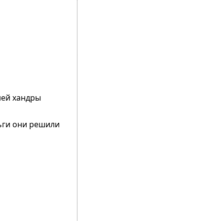
ней хандры
ньги они решили