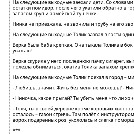
На следующие выходные заехали дети. Со словами «
остатки помидор, после чего укатили обратно в г
запасом круп и армейской тушенки.
Нинка не приезжала, не звонила и трубу на его зво
На следующие выходные Толик зазвал в гости один
Верка была баба крепкая. Она тыкала Толика в бок л
уважаю!
Верка скурила у него последнюю пачку сигарет, вып
полезла обниматься, окатив Толика запахом крепк
На следующие выходные Толик поехал в город – ми
- Любишь, значит. Жить без меня не можешь? - Ни
- Ниночка, какое прыгай? Ты убить меня что ли хо
- Толя, ты в своей деревне кроме коровьих хвосто
осталось – газон стричь. Там полёт с инструктором
ворох подаренных роз, укололась и слегка поморщи
***