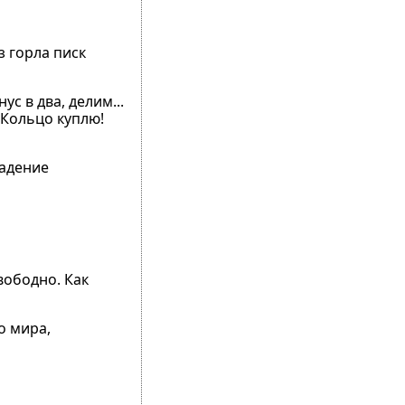
з горла писк
ус в два, делим...
! Кольцо куплю!
падение
вободно. Как
о мира,