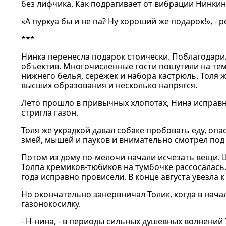
без лифчика. Как подрагивает от вибрации Нинки
«А пуркуа бы и не па? Ну хороший же подарок!», -
***
Нинка перенесла подарок стоически. Поблагодари
объектив. Многочисленные гости пошутили на тем
нижнего белья, серёжек и набора кастрюль. Толя же
высших образования и несколько напрягся.
Лето прошло в привычных хлопотах, Нина исправно
стригла газон.
Толя же украдкой давал собаке пробовать еду, опа
змей, мышей и пауков и внимательно смотрел под но
Потом из дому по-мелочи начали исчезать вещи. 
Толпа кремиков-тюбиков на тумбочке рассосалась.
года исправно провисели. В конце августа увезла к
Но окончательно занервничал Толик, когда в начал
газонокосилку.
- Н-нина, - в периоды сильных душевных волнений То