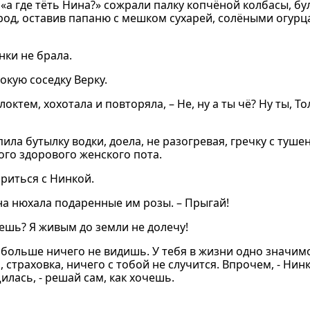
а где тёть Нина?» сожрали палку копчёной колбасы, бул
ород, оставив папаню с мешком сухарей, солёными огур
нки не брала.
окую соседку Верку.
октем, хохотала и повторяла, – Не, ну а ты чё? Ну ты, То
ила бутылку водки, доела, не разогревая, гречку с туше
ого здорового женского пота.
риться с Нинкой.
на нюхала подаренные им розы. – Прыгай!
чешь? Я живым до земли не долечу!
в больше ничего не видишь. У тебя в жизни одно значим
, страховка, ничего с тобой не случится. Впрочем, - Нинк
лась, - решай сам, как хочешь.