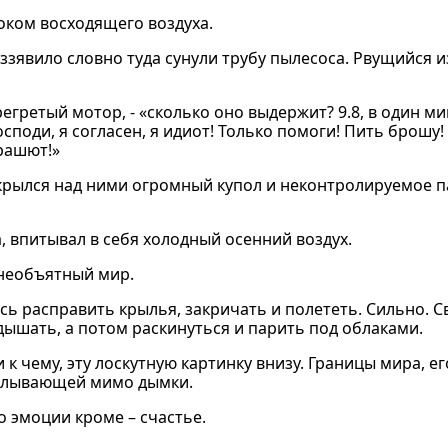
током восходящего воздуха.
аззявило словно туда сунули трубу пылесоса. Рвущийся и
регретый мотор, - «сколько оно выдержит? 9.8, в один мин
Господи, я согласен, я идиот! Только помоги! Пить брошу
арашют!»
крылся над ними огромный купол и неконтролируемое 
 впитывал в себя холодный осенний воздух.
 необъятный мир.
ось расправить крылья, закричать и полететь. Сильно. С
 дышать, а потом раскинуться и парить под облаками.
к чему, эту лоскутную картинку внизу. Границы мира, ег
оплывающей мимо дымки.
о эмоции кроме – счастье.