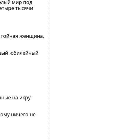
целый мир под
четыре тысячи
остойная женщина,
ервый юбилейный
нные на икру
кому ничего не