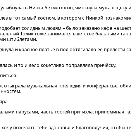
 - улыбнулась Нинка безмятежно, чмокнула мужа в щеку и
влез в тот самый костюм, в котором с Нинкой познакоми
подобает солидным людям – было заказано кафе на шест
нтальный Толик тоже занимался в детстве бальными тан
ыми штиблетами.
уднула и красное платье в пол обтягивало её прелести 
ялась и то и дело кокетливо поправляла причёску.
питься.
ам, отыграла музыкальная прелюдия и конферансье, обл
анностям.
яра.
 алыми парусами, часть гостей притихла, припоминая га
я хочу пожелать тебе здоровья и благополучия, чтобы т