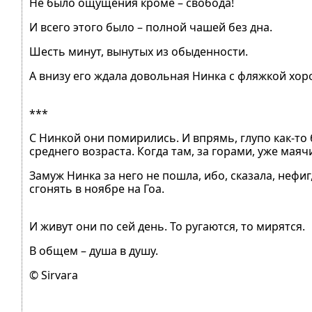
Не было ощущения кроме – свобода!
И всего этого было – полной чашей без дна.
Шесть минут, вынутых из обыденности.
А внизу его ждала довольная Нинка с фляжкой хо
***
С Нинкой они помирились. И впрямь, глупо как-то
среднего возраста. Когда там, за горами, уже мая
Замуж Нинка за него не пошла, ибо, сказала, нефи
сгонять в ноябре на Гоа.
И живут они по сей день. То ругаются, то мирятся.
В общем – душа в душу.
© Sirvara