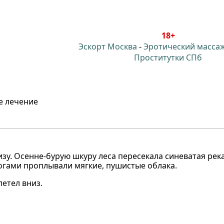
18+
Эскорт Москва
-
Эротический масса
Проститутки СПб
е лечение
зу. Осенне-бурую шкуру леса пересекала синеватая река
огами проплывали мягкие, пушистые облака.
летел вниз.