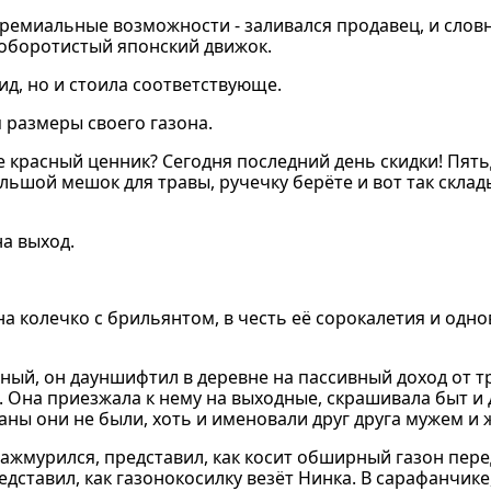
ремиальные возможности - заливался продавец, и словн
 оборотистый японский движок.
ид, но и стоила соответствующе.
я размеры своего газона.
ите красный ценник? Сегодня последний день скидки! Пят
льшой мешок для травы, ручечку берёте и вот так склад
на выход.
на колечко с брильянтом, в честь её сорокалетия и одн
дный, он дауншифтил в деревне на пассивный доход от т
 Она приезжала к нему на выходные, скрашивала быт и д
саны они не были, хоть и именовали друг друга мужем и 
зажмурился, представил, как косит обширный газон пере
дставил, как газонокосилку везёт Нинка. В сарафанчике