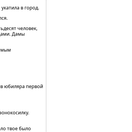
 укатила в город.
лся.
ьдесят человек,
цами. Дамы
самым
ив юбиляра первой
зонокосилку.
ело твое было