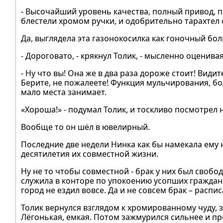
- Высочайший уровень качества, полный привод, п
блестели хромом ручки, и одобрительно тарахтел
Да, выглядела эта газонокосилка как гоночный бол
- Дороговато, - крякнул Толик, - мысленно оценива
- Ну что вы! Она же в два раза дороже стоит! Вид
Берите, не пожалеете! Функция мульчирования, бо
мало места занимает.
«Хороша!» - подумал Толик, и тоскливо посмотрел 
Вообще то он шёл в ювелирный.
Последние две недели Нинка как бы намекала ему 
десятилетия их совместной жизни.
Ну не то чтобы совместной - брак у них был свобо
служила в конторе по упокоению усопших граждан.
город не ездил вовсе. Да и не совсем брак – распи
Толик вернулся взглядом к хромированному чуду, 
Лёгонькая, емкая. Потом зажмурился сильнее и пре