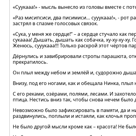
«Суукааа!» - мысль вынесло из головы вместе с по
«Раз мисипсиси, два писимиси… сууукааа!», - рот р
застрял в спазме голосовых связок.
«Сука, у меня же сердце!” – а сердце стучало как пе
сукаааа! Дышать, дышать как собачка, ху-ху-ху-ху. 
Женюсь, сууукааа!!! Только раскрой этот чёртов п
Дёрнулись и завибрировали стропы парашюта, от
прекратилось.
Он плыл между небом и землёй и, судорожно дыша,
Внизу, под его ногами, как и обещала Нинка, плыл
С его реками, озёрами, полями, лесами. И захотел
птица. Нестись вниз так, чтобы снова нечем было
Невозможно было зафиксировать в памяти, да и ни 
раздвинулись, поплыли и истаяли, как клочья пр
Не было другой мысли кроме как – красота! Не был