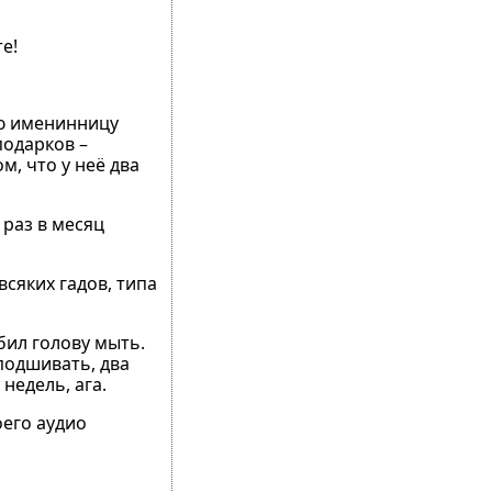
е!
ую именинницу
подарков –
м, что у неё два
 раз в месяц
всяких гадов, типа
бил голову мыть.
подшивать, два
недель, ага.
оего аудио