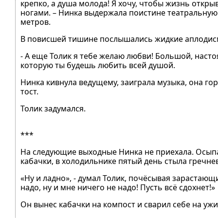
крепко, а душа молода! Я хочу, чтобы жизнь откр
ногами. – Нинка выдержала поистине театральную
метров.
В повисшей тишине послышались жидкие аплодисм
- А еще Толик я тебе желаю любви! Большой, насто
которую ты будешь любить всей душой.
Нинка кивнула ведущему, заиграла музыка, она г
тост.
Толик задумался.
***
На следующие выходные Нинка не приехала. Осыпа
кабачки, в холодильнике пятый день стыла гречне
«Ну и ладно», - думал Толик, почёсывая зарастаю
надо, ну и мне ничего не надо! Пусть всё сдохнет!»
Он вынес кабачки на компост и сварил себе на уж