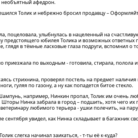
н необъятный афедрон.
 решился Толик и небрежно бросил продавцу – Оформляйт
ла, поцеловала, улыбнулась в нацеленный на счастлив
у предстоящего юбилея Толика и возможных ответных 
, глядя в тёмные ласковые глаза подруги, вспомнил о то
 приезжала по выходным - готовила, стирала, полола и
саясь стрихнина, проверял постель на предмет наличия 
ги, гуляя по газону, а ну как попадется битое стекло.
Шампунь, например, Нинкин пропал, Толик им очень лю
 Шторы Нинка забрала в город – подшить, хотя чего их 
 ветеринару любимого терьера - ушки полечить, на пару 
е сентября увидел, как Нинка складывает в багажник св
лик слегка начинал заикаться, - т-ты её к-куда?