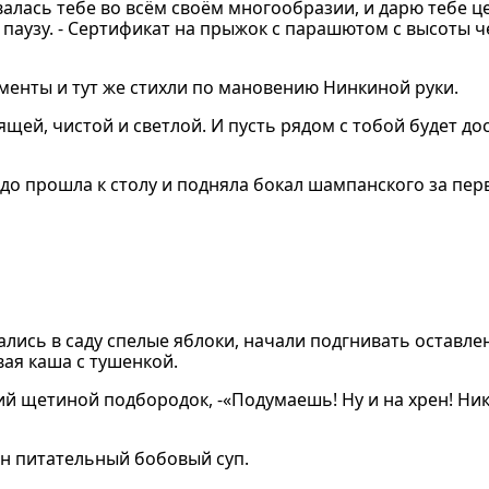
ывалась тебе во всём своём многообразии, и дарю тебе 
 паузу. - Сертификат на прыжок с парашютом с высоты 
енты и тут же стихли по мановению Нинкиной руки.
ящей, чистой и светлой. И пусть рядом с тобой будет д
ордо прошла к столу и подняла бокал шампанского за п
лись в саду спелые яблоки, начали подгнивать оставле
вая каша с тушенкой.
щий щетиной подбородок, -«Подумаешь! Ну и на хрен! Ни
ин питательный бобовый суп.