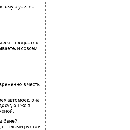
о ему в унисон
ьдесят процентов!
ываете, и совсем
овременно в честь
рёх автомоек, она
осуг, он же в
женой.
д баней.
, с голыми руками,