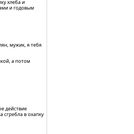
ку хлеба и
цами и годовым
лян, мужик, я тебя
нкой, а потом
ое действие
а сгребла в охапку