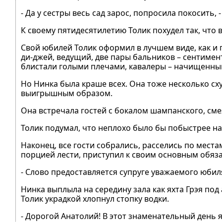
- Да у сестры весь сад зарос, попросила покосить,
К своему пятидесятилетию Толик похудел так, что 
Свой юбилей Толик оформил в лучшем виде, как и 
ди-джей, ведущий, две пары бальников – сентиме
блистали голыми плечами, кавалеры – начищенн
Но Нинка была краше всех. Она тоже несколько сх
выигрышным образом.
Она встречала гостей с бокалом шампанского, сме
Толик подумал, что неплохо было бы побыстрее на
Наконец, все гости собрались, расселись по мест
порцией лести, приступил к своим основным обяз
- Слово предоставляется супруге уважаемого юбил
Нинка выплыла на середину зала как яхта Грэя под
Толик украдкой хлопнул стопку водки.
- Дорогой Анатолий! В этот знаменательный день 