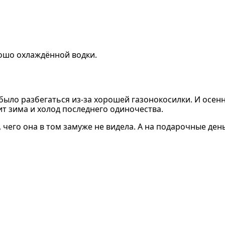
рошо охлаждённой водки.
 было разбегаться из-за хорошей газонокосилки. И осен
чит зима и холод последнего одиночества.
г, чего она в том замуже не видела. А на подарочные де