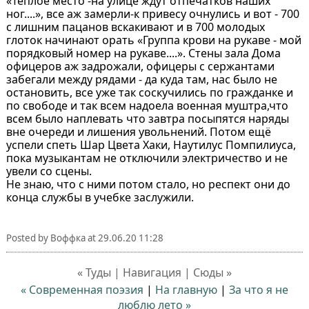
«Тёплое место -на улице ждут отпечатков наших
ног....», все аж замерли-к привесу очнулись и вот - 700
с лишним пацанов вскакивают и в 700 молодых
глоток начинают орать «Группа крови на рукаве - мой
порядковый номер на рукаве....». Стены зала Дома
офицеров аж задрожали, офицеры с сержантами
забегали между рядами - да куда там, нас было не
остановить, все уже так соскучились по гражданке и
по свободе и так всем надоела военная муштра,что
всем было наплевать что завтра посыпятся наряды
вне очереди и лишения увольнений. Потом ещё
успели спеть Шар Цвета Хаки, Наутилус Помпилиуса,
пока музыкантам не отключили электричество и не
увели со сцены.
Не знаю, что с ними потом стало, но респект они до
конца службы в учебке заслужили.
Posted by
Воффка
at
29.06.20 11:28
« Туды | Навигация | Сюды »
« Современная поэзия
|
На главную
|
За что я не
люблю лето »