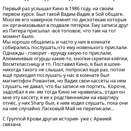
Первый раз услышал Кино в 1986 году, на своём
первом курсе. Был такой Вадим-Вадик в 5ой общаге.
Многие его наверное помнят по дискотекам которые
он организовывал в подвале пятёрки. Ему записи друг
из Питера присылал -всё топовое, что там на тот
момент было.
Мы хорошо общались и часто у них в комнате
собирались послушать,что ему новенького прислали.
Однажды - говорит - ерунду какую-то прислали,
Алюминевые огурцы какие-то, кнопки-скрепки-клёпки,
Восмтклассницу и тп. Поставил Кино, я был в шоке-
никогда такого не слышал, попросил ещё раз, потом
ещё приходил послушать-у нас в комнате был
магнитофон Романтик, но Вадик свои кассеты на нем
слушать не давал, что бы записи не портить. Короче,
задолбал я их- им тогда Кино не нравилась, отдал он
мне эту кассету, я ее к родственникам на квартиру
отнёс, у них Sharp был, к ним ходил слушать, пока они
на неё случайно Ласковый Май не переписали…
С Группой Крови другая история- уже с Армией
связана