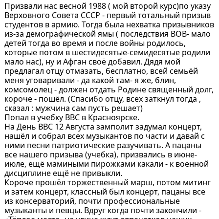
Призвали нас весной 1988 ( мой второй курс)по указу
Верховного Совета СССР - первый тотальный призыв
студентов в армию. Тогда была нехватка призывников
из-за демографической ямы ( последствия ВОВ- мало
детей тогда во время и после войны родилось,
которые потом в шестидесятые-семидесятые родили
мало нас), ну и Афган своё добавил. Дядя мой
предлагал отцу отмазать, бесплатно, всей семьёй
меня уговаривали - да какой там- я же, блин,
комсомолец - должен отдать Родине священный долг,
короче - пошёл. (Спасибо отцу, всех заткнул тогда ,
сказал : мужчина сам пусть решает)
Попал в учебку ВВС в Красноярске.
На День ВВС 12 Августа замполит задумал концерт,
нашёл и собрал всех музыкантов по части и давай с
ними песни патриотические разучивать. А пацаны
все нашего призыва (учебка), призвались в июне-
июле, ещё мамиными пирожками какали - к военной
дисциплине ещё не привыкли.
Короче прошёл торжественный марш, потом митинг
и затем концерт, классный был концерт, пацаны все
из консерваторий, почти профессиональные
музыканты и певцы. Вдруг когда почти закончили -