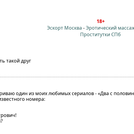
18+
Эскорт Москва
-
Эротический масса
Проститутки СПб
ть такой друг
триваю один из моих любимых сериалов - «Два с половин
известного номера:
трович!
и?