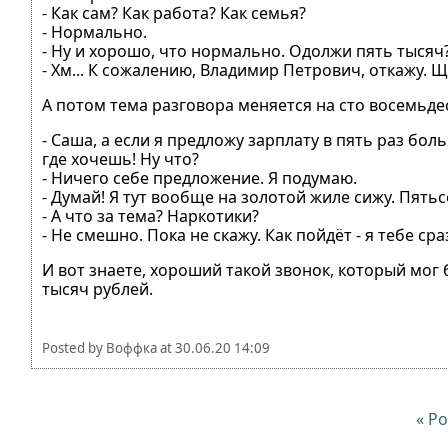
- Как сам? Как работа? Как семья?
- Нормально.
- Ну и хорошо, что нормально. Одолжи пять тысяч
- Хм... К сожалению, Владимир Петрович, откажу. Ща
А потом тема разговора меняется на сто восемьдес
- Саша, а если я предложу зарплату в пять раз б
где хочешь! Ну что?
- Ничего себе предложение. Я подумаю.
- Думай! Я тут вообще на золотой жиле сижу. Пять
- А что за тема? Наркотики?
- Не смешно. Пока не скажу. Как пойдёт - я тебе сра
И вот знаете, хороший такой звонок, который мог 
тысяч рублей.
Posted by
Воффка
at
30.06.20 14:09
« Р