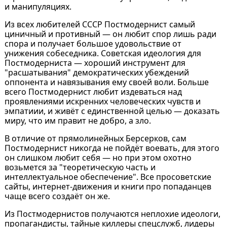
и манипуляциях.
Из всех любителей СССР Постмодернист самый
циничный и противный — он любит спор лишь ради
спора и получает большое удовольствие от
унижения собеседника. Советская идеология для
Постмодерниста — хороший инструмент для
"расшатывания" демократических убеждений
оппонента и навязывания ему своей воли. Больше
всего Постмодернист любит издеваться над
проявлениями искренних человеческих чувств и
эмпатиии, и живёт с единственной целью — доказать
миру, что им правит не добро, а зло.
В отличие от прямолинейных Берсерков, сам
Постмодернист никогда не пойдёт воевать, для этого
он слишком любит себя — но при этом охотно
возьмется за "теоретическую часть и
интеллектуальное обеспечение". Все просоветские
сайты, интернет-движения и книги про попаданцев
чаще всего создаёт он же.
Из Постмодернистов получаются неплохие идеологи,
пропагандисты, тайные киллеры спецслужб, лидеры