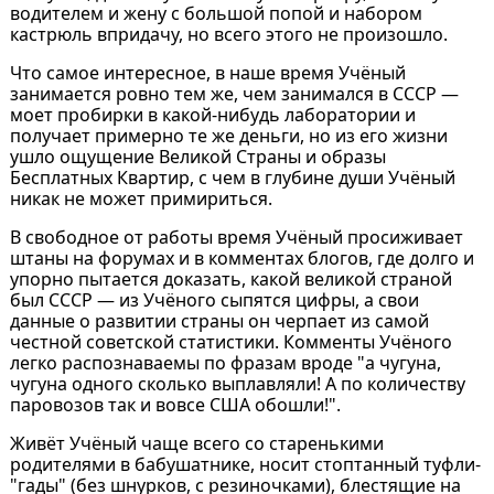
водителем и жену с большой попой и набором
кастрюль впридачу, но всего этого не произошло.
Что самое интересное, в наше время Учёный
занимается ровно тем же, чем занимался в СССР —
моет пробирки в какой-нибудь лаборатории и
получает примерно те же деньги, но из его жизни
ушло ощущение Великой Страны и образы
Бесплатных Квартир, с чем в глубине души Учёный
никак не может примириться.
В свободное от работы время Учёный просиживает
штаны на форумах и в комментах блогов, где долго и
упорно пытается доказать, какой великой страной
был СССР — из Учёного сыпятся цифры, а свои
данные о развитии страны он черпает из самой
честной советской статистики. Комменты Учёного
легко распознаваемы по фразам вроде "а чугуна,
чугуна одного сколько выплавляли! А по количеству
паровозов так и вовсе США обошли!".
Живёт Учёный чаще всего со старенькими
родителями в бабушатнике, носит стоптанный туфли-
"гады" (без шнурков, с резиночками), блестящие на