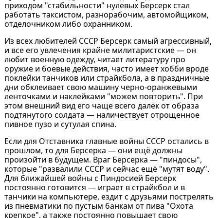
приходом "стабильности" нулевых Берсерк стал
работать таксистом, разнорабочим, автомойщиком,
отделочником либо охранником.
Из всех любителей СССР Берсерк самый агрессивный,
и все его увлечения крайне милитаристские — он
любит военную одежду, читает литературу про
оружие и боевые действия, часто имеет хобби вроде
поклейки танчиков или страйкбола, а в праздничные
дни обклеивает свою машину черно-оранжевыми
ленточками и наклейками "можем повторить". При
этом внешний вид его чаще всего далёк от образа
подтянутого солдата — наличествует отрощенное
пивное пузо и сутулая спина.
Если для Отставника главные войны СССР остались в
прошлом, то для Берсерка — они ещё должны
произойти в будущем. Враг Берсерка — "пиндосы",
которые "развалили СССР и сейчас ещё "мутят воду".
Для ближайшей войны с Пиндосией Берсерк
постоянно готовится — играет в страйкбол и в
танчики на компьютере, ездит с друзьями пострелять
из пневматики по пустым банкам от пива "Охота
крепкое", а также постоянно повышает свою