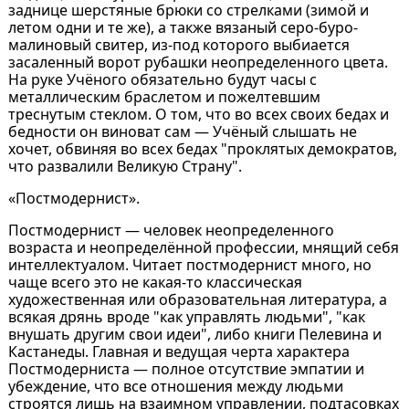
заднице шерстяные брюки со стрелками (зимой и
летом одни и те же), а также вязаный серо-буро-
малиновый свитер, из-под которого выбиается
засаленный ворот рубашки неопределенного цвета.
На руке Учёного обязательно будут часы с
металлическим браслетом и пожелтевшим
треснутым стеклом. О том, что во всех своих бедах и
бедности он виноват сам — Учёный слышать не
хочет, обвиняя во всех бедах "проклятых демократов,
что развалили Великую Страну".
«Постмодернист».
Постмодернист — человек неопределенного
возраста и неопределённой профессии, мнящий себя
интеллектуалом. Читает постмодернист много, но
чаще всего это не какая-то классическая
художественная или образовательная литература, а
всякая дрянь вроде "как управлять людьми", "как
внушать другим свои идеи", либо книги Пелевина и
Кастанеды. Главная и ведущая черта характера
Постмодерниста — полное отсутствие эмпатии и
убеждение, что все отношения между людьми
строятся лишь на взаимном управлении, подтасовках