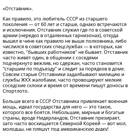
«Отставник».
Как правило, это любитель СССР из старшего
поколения — от 60 лет и старше, однако встречаются
и исключения. Отставник служил где-то в советской
армии (нередко в отдаленных гарнизонах), откуда
вышел в чине как правило не выше полковника, либо
числился в советских спецслужбах — в которых, как
известно, "бывших работников" не бывает. Отставник
часто живёт один, в общении с соседями
подчеркнуто вежлив, но сдержан, часто становится
"старшим по подъезду" и следит за порядков в доме.
Совсем старые Отставники задалбывают милицию и
службы ЖКХ жалобами, часто провоцируют мелкие
соседские склоки и время от времени пишут доносы в
Спортлото.
Больше всего в СССР Отставника привлекает военная
мощь, идеал государства для него — это такое,
которого все боятся. Небольшие, мирные и богатые
страны, вроде Нидерландов, Отставник презирает,
зато часто восхищается Северной Кореей — вот мол,
молодцы, не пляшут под американскую дудку!