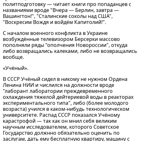
политподготовку — читает книги про попаданцев с
названиями вроде "Вчера — Берлин, завтра —
Вашингтон!", "Сталинские соколы над США",
"Воскресим Вождя и войдём Капитолий!".
С началом военного конфликта в Украине
возбуждённые телевизором Берсерки массово
пополняли ряды "ополчения Новороссии", откуда
либо возвращались калеками, либо не возвращались
вообще.
«Учёный».
В СССР Учёный сидел в никому не нужном Ордена
Ленина НИИ и числился на должности вроде
"лаборант лаборатории преждевременного
охлаждения тяжелой дейтериевой воды в реакторах
экспериментального типа", либо (более молодого
возраста) учился в каком-нибудь технологическом
университете. Распад СССР показался Учёному
карастрофой — так как он мнил себя великим
научным исследователем, которого Советское
Государство должнно обязательно оценить по
заслугам, дать ему бесплатную квартиру, машину с