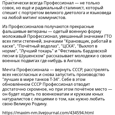
Практически всегда Профессионал — не только
совок, но ещё и радикальный сталинист, который
спешит с портретом великого диетолога и языковеда
на любой митинг коммунистов.
Из Профессионалов получаются прекрасные
фальшивые ветераны — одетый военную форму
моложавый Профессионал, увешанный значками ГТО
всех пяти степеней, значками "Крановщик, работай в
каске", "Почётный водолаз", "ЦСКА", "Выхлоп в
норме", "Лучший токарь" и "Фестиваль бардовской
песни в Шушенском" рассказывает молодежи о своих
военных подвигах где-нибудь в Анголе.
Мечта Профессионала — вернуть СССР, расстрелять
всех несогласных и снова запустить производство
"лучших в мире танков Т-34". Себе в этом
обновлённом СССР Профессионал отводит
достаточно скромное, но при этом почётное место —
он будет ходить по военкоматам и кружкам юных
натуралистов с лекциями о том, как нужно любить
свою Великую Родину.
https://maxim-nm.livejournal.com/434594.html