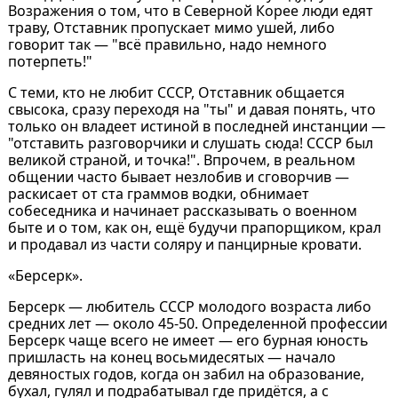
Возражения о том, что в Северной Корее люди едят
траву, Отставник пропускает мимо ушей, либо
говорит так — "всё правильно, надо немного
потерпеть!"
С теми, кто не любит СССР, Отставник общается
свысока, сразу переходя на "ты" и давая понять, что
только он владеет истиной в последней инстанции —
"отставить разговорчики и слушать сюда! СССР был
великой страной, и точка!". Впрочем, в реальном
общении часто бывает незлобив и сговорчив —
раскисает от ста граммов водки, обнимает
собеседника и начинает рассказывать о военном
быте и о том, как он, ещё будучи прапорщиком, крал
и продавал из части соляру и панцирные кровати.
«Берсерк».
Берсерк — любитель СССР молодого возраста либо
средних лет — около 45-50. Определенной профессии
Берсерк чаще всего не имеет — его бурная юность
пришласть на конец восьмидесятых — начало
девяностых годов, когда он забил на образование,
бухал, гулял и подрабатывал где придётся, а с