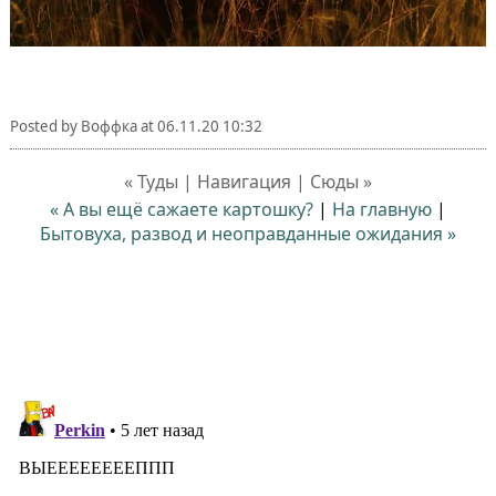
Posted by
Воффка
at
06.11.20 10:32
« Туды | Навигация | Сюды »
« А вы ещё сажаете картошку?
|
На главную
|
Бытовуха, развод и неоправданные ожидания »