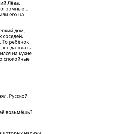
ий Лёва,
 огромные с
или его на
епкий дом,
 соседей.
. То ребёнок
, когда ждать
ился на кухне
но спокойные
нял. Русской
ы её возьмёшь?
з которых наружу