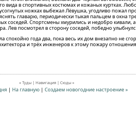
о вида в спортивных костюмах и кожаных куртках. Лю
лусогнутых ножках выбежал Лёвушка, угодливо пожал пр
яснять главарю, периодически тыкая пальцем в окна тре
ых соседей. Спортсмены хмурились и недобро кивали, а
ора. Лев посмотрел в сторону соседей, победно улыбнул
а спокойно года два, пока весь их дом внезапно не сгор
рхитектора и трёх инженеров к этому пожару отношения 
« Туды | Навигация | Сюды »
дня
|
На главную
|
Создаем новогодние настроение »