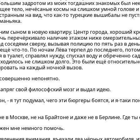
ольшим задротом из моих тогдашних знакомых был нек
щее тело, нечёсаные космы на слишком умной голове и
странным на вид, что как-то турецкие вышибалы не пуст
маньяка.
тним сыном в новую квартиру. Центр города, хороший кр
рочь перечёркивало наличие этажом ниже омерзительных
 соседями сверху, вызывая полицию по пять раз в день
ещё что-то. По ночам Лёва терпел до последнего, потом
 туалет, справлял нужду, спускал воду и обреченно сад
риходилось не слишком долго. Это были ещё относитель
ировать на каждый ночной вызов.
 совершенно непонятно.
апряг свой философский мозг и выдал идею.
, - я тут подумал, чего эти бюргеры боятся, и я-таки по
 не в Москве, не на Брайтоне и даже не в Берлине. Где т
олжен мне немного помочь.
ивлечения внимания, въехали два чёрных автомобиля, и