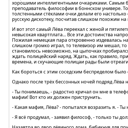
хорошими интеллигентными очкариками. Самым б
преподаватель философии в боннском универе. То
толстенными стёклами очки делали его настолько 
русскую дискотеку, посчитав слишком похожим на 
И вот этот самый Лёва переехал с женой и пятиле
невысокая квартплата... Все эти достоинства нап
Пожилая немецкая пара откровенно издевалась над
слишком громко играл, то телевизор им мешал, то 
становилось невозможно, на цыпочках пробирался в
ждать полицейский наряд. Ждать, как правило, п
времена, и скучающие полицаи рады были отреаг
Как бороться с этим соседским беспределом было
Однако после трёх бессонных ночей подряд Лёва н
- Ты понимаешь, - радостно кричал он мне в телефон
мафии! Вот кто их должен приструнить.
- Какая мафия, Лёва? - попытался возразить я. - Ты
- Я всё продумал, - заявил философ, - только ты д
Назавтра во двор лёвиного дома, бибикнув для пр