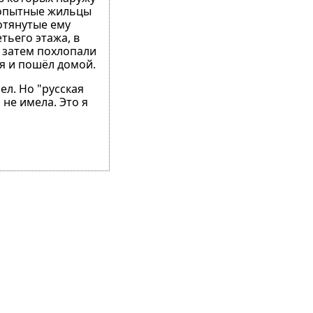
бопытные жильцы
отянутые ему
тьего этажа, в
 затем похлопали
ся и пошёл домой.
ел. Но "русская
не имела. Это я