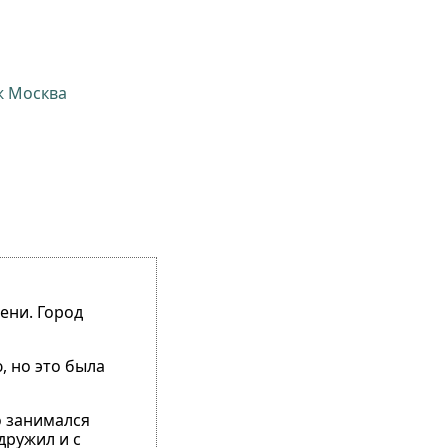
ж Москва
ени. Город
, но это была
о занимался
дружил и с