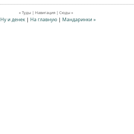
« Туды | Навигация | Сюды »
 Ну и денек
|
На главную
|
Мандаринки »