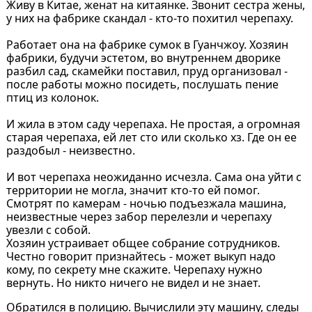
Живу в Китае, женат на китаянке. Звонит сестра жены,
у них на фабрике скандал - кто-то похитил черепаху.
Работает она на фабрике сумок в Гуанчжоу. Хозяин
фабрики, будучи эстетом, во внутреннем дворике
разбил сад, скамейки поставил, пруд организовал -
после работы можно посидеть, послушать пение
птиц из колонок.
И жила в этом саду черепаха. Не простая, а огромная
старая черепаха, ей лет сто или сколько хз. Где он ее
раздобыл - неизвестно.
И вот черепаха неожиданно исчезла. Сама она уйти с
территории не могла, значит кто-то ей помог.
Смотрят по камерам - ночью подъезжала машина,
неизвестные через забор перелезли и черепаху
увезли с собой.
Хозяин устраивает общее собрание сотрудников.
Честно говорит признайтесь - может выкуп надо
кому, по секрету мне скажите. Черепаху нужно
вернуть. Но никто ничего не видел и не знает.
Обратился в полицию. Вычислили эту машину, следы