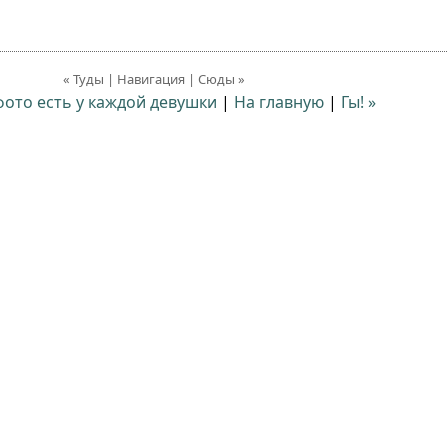
« Туды | Навигация | Сюды »
фото есть у каждой девушки
|
На главную
|
Гы! »