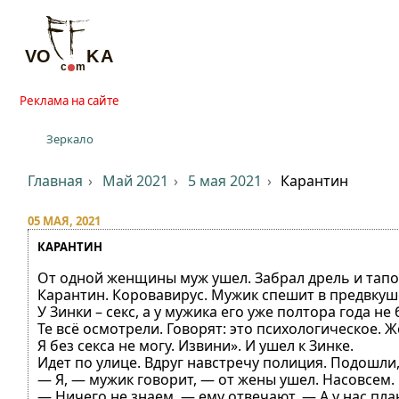
Реклама на сайте
Зеркало
Главная
Май 2021
5 мая 2021
Карантин
05 МАЯ, 2021
КАРАНТИН
От одной женщины муж ушел. Забрал дрель и тапочк
Карантин. Коровавирус. Мужик спешит в предвкуш
У Зинки – секс, а у мужика его уже полтора года н
Те всё осмотрели. Говорят: это психологическое. 
Я без секса не могу. Извини». И ушел к Зинке.
Идет по улице. Вдруг навстречу полиция. Подошли
— Я, — мужик говорит, — от жены ушел. Насовсем. 
— Ничего не знаем, — ему отвечают. — А у нас план