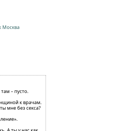
ж Москва
там – пусто.
женщиной к врачам.
ты мне без секса?
еление».
. А ты у нас как