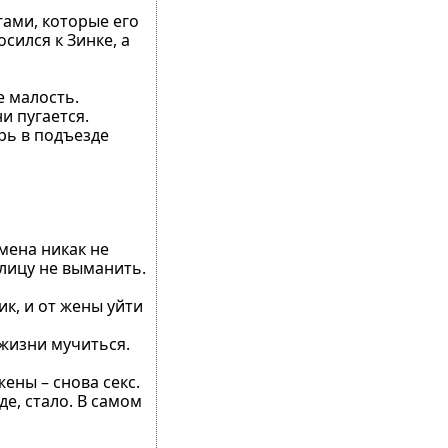
гами, которые его
сился к Зинке, а
е малость.
и пугается.
ерь в подъезде
смена никак не
улицу не выманить.
ик, и от жены уйти
 жизни мучиться.
ены – снова секс.
е, стало. В самом