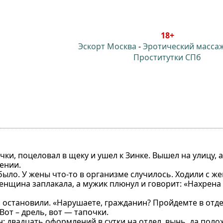
18+
Эскорт Москва
-
Эротический масса
Проститутки СПб
и, поцеловал в щеку и ушел к Зинке. Вышел на улицу, а 
ении.
е было. У жены что-то в организме случилось. Ходили с 
Женщина заплакала, а мужик плюнул и говорит: «Нахрена 
, остановили. «Нарушаете, гражданин? Пройдемте в отд
Вот – дрель, вот — тапочки.
: двадцать оформлений в сутки на отдел, вынь, да положь