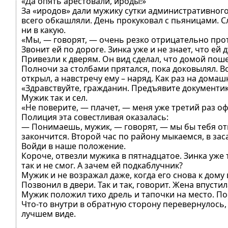
«Да опять арестовали, ироды!»
За «иродов» дали мужику сутки административного
всего обкашляли. День прокуковал с пьяницами. С
ни в какую.
«Мы, — говорят, — очень резко отрицательно прот
Звонит ей по дороге. Зинка уже и не знает, что е
Привезли к дверям. Он вид сделал, что домой пошел
Полночи за столбами прятался, пока доковылял. Вот
открыл, а навстречу ему – наряд. Как раз на дома
«Здравствуйте, гражданин. Предъявите документик
Мужик так и сел.
«Не поверите, — плачет, — меня уже третий раз о
Полиция эта совестливая оказалась:
— Понимаешь, мужик, — говорят, — мы бы тебя отпу
закончится. Второй час по району мыкаемся, в зас
Войди в наше положение.
Короче, отвезли мужика в пятнадцатое. Зинка уже т
так и не смог. А зачем ей подкаблучник?
Мужик и не возражал даже, когда его снова к дому 
Позвонил в двери. Так и так, говорит. Жена впусти
Мужик положил тихо дрель и тапочки на место. Поел
Что-то внутри в обратную сторону перевернулось, 
лучшем виде.