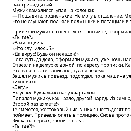
раз тринадцатый.
Мужик взмолился, упал на коленки:
— Пощадите, родненькие! Не могу в отделение. Ме
Его не слушают, подняли подмышки и потащили в 
Привезли мужика в шестьдесят восьмое, оформили
«Ты где?»
«В милиции!»
«Что случилось!?»
«Да вирус! Будь он неладен!»
Пока суть да дело, оформили мужика, уже ночь нас
Отвезли на дежурке домой, по адресу прописки. Как 
Что в паспорте написано, туда и везем».
Зашел мужик в подъезд, подождал, пока машина уед
тихонечко:
«Бегу!»
Не успел буквально пару кварталов.
Попался мужику, как назло, другой наряд. Из семн
Второй раз вяжете!»
Те смеются, жестоковыйные. У них с шестьдесят 
поймает. Привезли опять в полицию. Снова проток
Зинка на нервах, звонит снова:
«Ты где?!»