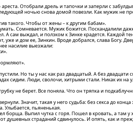
 ареста. Отобрали дрель и тапочки и заперли с забулды
ледующей ночью снова домой повезли. Как мужик не про
ив такого. Чтобы от жены – к другим бабам».
й думать. Сомневается. Мужик божится. Поскандалили даж
. А сам выждал, и ползком к Зинке крадется. Каждой тен
, уже и дом ее, Зинкин. Вроде добрался, слава Богу. Дв
шнее насилие выезжали:
и».
формляют».
стили. Но ты у нас как раз двадцатый. А без двадцати 
адах сидим. Люди, сволочи, хитрыми стали. Никак их на 
рубку не берет. Все поняла. Что он тряпка и подкаблучн
вернули. Значит, такая у него судьба: без секса до конца
ла. Улыбается, пьяненькая.
 борща. Выпил чутка с горя. Пошел в кровать, а там у ж
от душевных страданий сдвинулось. И опять, как и прежд