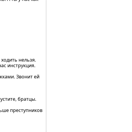
 ходить нельзя.
нас инструкция.
жками. Звонит ей
устите, братцы.
льше преступников