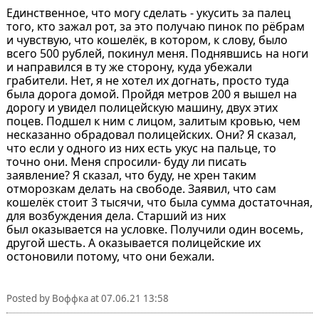
Единственное, что могу сделать - укусить за палец
того, кто зажал рот, за это получаю пинок по рёбрам
и чувствую, что кошелёк, в котором, к слову, было
всего 500 рублей, покинул меня. Поднявшись на ноги
и направился в ту же сторону, куда убежали
грабители. Нет, я не хотел их догнать, просто туда
была дорога домой. Пройдя метров 200 я вышел на
дорогу и увидел полицейскую машину, двух этих
поцев. Подшел к ним с лицом, залитым кровью, чем
несказанно обрадовал полицейских. Они? Я сказал,
что если у одного из них есть укус на пальце, то
точно они. Меня спросили- буду ли писать
заявление? Я сказал, что буду, не хрен таким
отморозкам делать на свободе. Заявил, что сам
кошелёк стоит 3 тысячи, что была сумма достаточная,
для возбуждения дела. Старший из них
был оказывается на условке. Получили один восемь,
другой шесть. А оказывается полицейские их
остоновили потому, что они бежали.
Posted by
Воффка
at
07.06.21 13:58