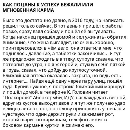
КАК ПОЦАНЫ К УСПЕХУ БЕЖАЛИ ИЛИ
МГНОВЕННАЯ КАРМА
Было это достаточно давно, в 2016 году, но написать
решил только сейчас. В тот день я пришёл с работы
позже, сразу взял собаку и пошёл её выгуливать.
Когда наконец пришёл домой и сел ужинать- обратил
внимание, что жена выглядит, не очень хорошо,
поинтересовался в чём дело, она ответила мне, что
поднялось давление, а таблетки закончились. Я тут
же предложил сходить в аптеку, супруга сказала, что
потерпит до утра, но я ж герой и, стукнув себя пяткой
в грудь, сказал, что дойду до круглосуточной.
Ближайшая аптека оказалась закрыта, но ведь есть
интернет.... Найдя ещё одну через пару улиц, пошёл
туда. Купив нужное, я построил ближайший маршрут
и пошёл домой, в телефоне К. Головин читает
"Полкороля" Аберкормби, ИДУ, наслаждадась весной,
вдруг из кустов выходят двое и я тут же получаю удар
в лицо,слетаю с ног, но голову приподнять успеваю и
чувствую, что один держит руки и зажимает рот,
второй шарит по карманам, телефон лежит в
боковом кармане куртки, я сжимаю его.